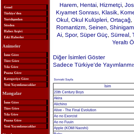
Harem
,
Hentai
,
Hizmetçi
,
Jos
Genel
Kıyamet Sonrası
,
Klasik
,
Kome
Türkiye'den
Okul
,
Okul Kulüpleri
,
Ortaçağ
,
Yurtdışından
Siteden
Romantizm
,
Seinen
,
Shinigam
Haber Arşivi
Ai
,
Spor
,
Süper Güç
,
Sürreal
,
Eski Haberler
Yeraltı Ö
Animeler
İsme Göre
Diğer İsimleri Göster
Türe Göre
Sadece Türkiye'de Yayımlanmış
Yıla Göre
Puana Göre
Kategoriye Göre
Sonraki Sayfa
Yeni Yayımlanacaklar
İsim
20th Century Boys
Mangalar
Akira
İsme Göre
Alichino
Türe Göre
Alive - The Final Evolution
Yıla Göre
Ao no Exorcist
Puana Göre
Ao no Fuuin
Yeni Yayımlanacaklar
Apple (KOMI Naoshi)