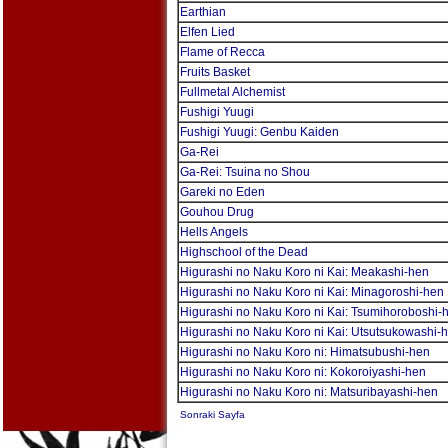
Earthian
Elfen Lied
Flame of Recca
Fruits Basket
Fullmetal Alchemist
Fushigi Yuugi
Fushigi Yuugi: Genbu Kaiden
Ga-Rei
Ga-Rei: Tsuina no Shou
Gareki no Eden
Gouhou Drug
Hells Angels
Highschool of the Dead
Higurashi no Naku Koro ni Kai: Meakashi-hen
Higurashi no Naku Koro ni Kai: Minagoroshi-hen
Higurashi no Naku Koro ni Kai: Tsumihoroboshi-
Higurashi no Naku Koro ni Kai: Utsutsukowashi-
Higurashi no Naku Koro ni: Himatsubushi-hen
Higurashi no Naku Koro ni: Kokoroiyashi-hen
Higurashi no Naku Koro ni: Matsuribayashi-hen
Sonraki Sayfa