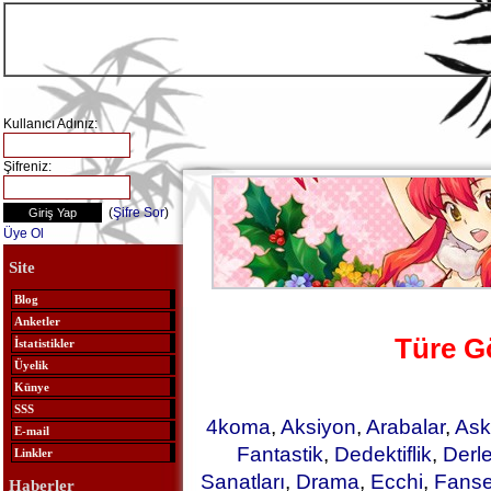
Kullanıcı Adınız:
Şifreniz:
(
Şifre Sor
)
Üye Ol
Site
Blog
Anketler
Türe G
İstatistikler
Üyelik
Künye
SSS
4koma
,
Aksiyon
,
Arabalar
,
Ask
E-mail
Fantastik
,
Dedektiflik
,
Derl
Linkler
Sanatları
,
Drama
,
Ecchi
,
Fanse
Haberler