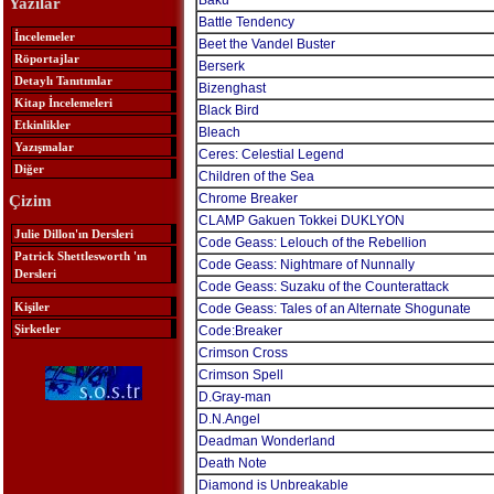
Baku
Yazılar
Battle Tendency
İncelemeler
Beet the Vandel Buster
Röportajlar
Berserk
Detaylı Tanıtımlar
Bizenghast
Kitap İncelemeleri
Black Bird
Etkinlikler
Bleach
Yazışmalar
Ceres: Celestial Legend
Diğer
Children of the Sea
Chrome Breaker
Çizim
CLAMP Gakuen Tokkei DUKLYON
Julie Dillon'ın Dersleri
Code Geass: Lelouch of the Rebellion
Patrick Shettlesworth 'ın
Code Geass: Nightmare of Nunnally
Dersleri
Code Geass: Suzaku of the Counterattack
Kişiler
Code Geass: Tales of an Alternate Shogunate
Şirketler
Code:Breaker
Crimson Cross
Crimson Spell
D.Gray-man
D.N.Angel
Deadman Wonderland
Death Note
Diamond is Unbreakable