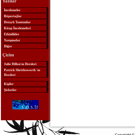
Yazılar
İncelemeler
Röportajlar
Detaylı Tanıtımlar
Kitap İncelemeleri
Etkinlikler
Yazışmalar
Diğer
Çizim
Julie Dillon'ın Dersleri
Patrick Shettlesworth 'ın
Dersleri
Kişiler
Şirketler