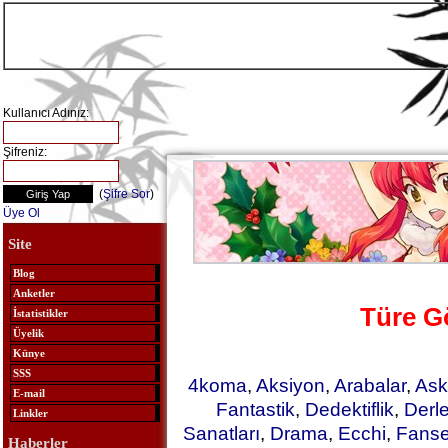
Kullanıcı Adınız:
Şifreniz:
(
Şifre Sor
)
Üye Ol
Site
Blog
Anketler
Türe G
İstatistikler
Üyelik
Künye
SSS
4koma
,
Aksiyon
,
Arabalar
,
Ask
E-mail
Fantastik
,
Dedektiflik
,
Derl
Linkler
Sanatları
,
Drama
,
Ecchi
,
Fanse
Haberler