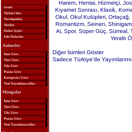
Harem
,
Hentai
,
Hizmetçi
,
Jos
Genel
Kıyamet Sonrası
,
Klasik
,
Kome
Türkiye'den
Okul
,
Okul Kulüpleri
,
Ortaçağ
,
Yurtdışından
Romantizm
,
Seinen
,
Shinigam
Siteden
Ai
,
Spor
,
Süper Güç
,
Sürreal
,
Haber Arşivi
Eski Haberler
Yeraltı Ö
Animeler
Diğer İsimleri Göster
İsme Göre
Sadece Türkiye'de Yayımlanmış
Türe Göre
Yıla Göre
Puana Göre
Kategoriye Göre
Yeni Yayımlanacaklar
Mangalar
İsme Göre
Türe Göre
Yıla Göre
Puana Göre
Yeni Yayımlanacaklar