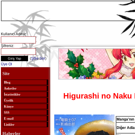
Kullanıcı Adınız:
Şifreniz:
(
Şifre Sor
)
Üye Ol
Site
Blog
Anketler
Higurashi no Naku 
İstatistikler
Üyelik
Künye
SSS
E-mail
Manga'nın 
Linkler
Diğer Adlar
Haberler