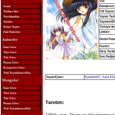
Tür:
Gönderen:
Genel
Cilt Sayısı:
Türkiye'den
Yayım Tari
Yurtdışından
Yayınevi/D
Siteden
Türkiye'de
Haber Arşivi
Linkler:
Eski Haberler
Genel Pua
Animeler
Favori:
İsme Göre
Giriş Tarihi
Türe Göre
Son Değişi
Yıla Göre
Puana Göre
Kategoriye Göre
Yeni Yayımlanacaklar
Yazar/Çizer:
Ryukishi07
,
Yuna KA
Mangalar
İsme Göre
Türe Göre
Yıla Göre
Tanıtım:
Puana Göre
Yeni Yayımlanacaklar