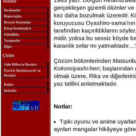
1983 yazı. Durgun Hinamizawa k
Yazılar
gerçekleşen gizemli ölümler ve
İncelemeler
kez daha bozulmak üzeredir. K
Röportajlar
koruyucusu Oyashiro-sama’nın l
Detaylı Tanıtımlar
Kitap İncelemeleri
tarafından kaçırıldıklarını söyl
Etkinlikler
midir, yoksa bu sessiz köyde ba
Yazışmalar
karanlık sırlar mı yatmaktadır…
Diğer
Çizim
Çözüm bölümlerinden
Matsurib
Julie Dillon'ın Dersleri
Kokoroiyashi-hen
; başlarından
Patrick Shettlesworth 'ın
olmak üzere, Rika ve diğerlerinin 
Dersleri
yaz tatilini anlatmaktadır.
Kişiler
Şirketler
Notlar:
Tıpkı oyunu ve anime uyarlam
ayrılan mangalar hikâyeye göre 