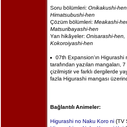
Soru bölümleri:
Onikakushi-hen,
Himatsubushi-hen
Çözüm bölümleri:
Meakashi-hen
Matsuribayashi-hen
Yan hikâyeler:
Onisarashi-hen,
Kokoroiyashi-hen
07th Expansion’ın Higurashi 
tarafından yazılan mangaları, 7
çizilmiştir ve farklı dergilerde y
fazla Higurashi mangası üzerind
Bağlantılı Animeler:
Higurashi no Naku Koro ni
(TV S