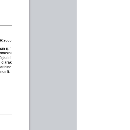
lık 2005
un için
nmasını
üşlerini
 olarak
tarihine
nemli.