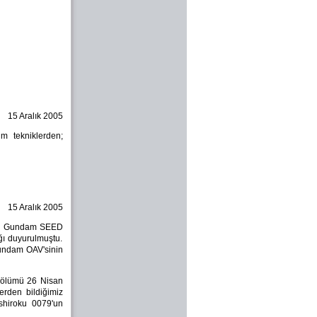
15 Aralık 2005
im tekniklerden;
15 Aralık 2005
shi Gundam SEED
ğı duyurulmuştu.
Gundam OAV'sinin
 bölümü 26 Nisan
rden bildiğimiz
shiroku 0079'un