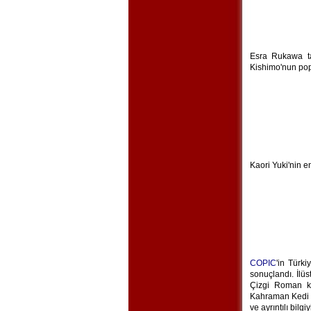
Esra Rukawa ta
Kishimo'nun pop
Kaori Yuki'nin e
COPIC
'in Türk
sonuçlandı. İlü
Çizgi Roman k
Kahraman Kedi i
ve ayrıntılı bilgi