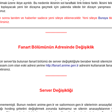
lmak üzere ikiye ayrıldı. Bu nedenle ikisinin sol taraftaki link listesi farklı. İkisini tek
a toplayacak yeni bir dizayna geçmek için yakında sitede bir dizayn yarışması
oruz.
sonra tanıtım ve haberler sadece yeni siteye eklenecektir. Yeni siteye
Buraya
tı
irsiniz.
*****************
Fanart Bölümünün Adresinde Değişiklik
ir server'da bulunan fanart bölümü de server değişikliğiyle beraber kendi sitemizin 
iyasam.com olan eski adresi yerine
http://fanart.anime.gen.tr
adresini kullanarak fan
lirsiniz.
*****************
Server Değişikliği
enememişti. Bunun nedeni anime.gen.tr ve sailormoon.gen.tr sitelerinin anasayfal
ığı hosting şirketini değiştirmek zorunda kalmamız ve sitenin anasayfalarının 