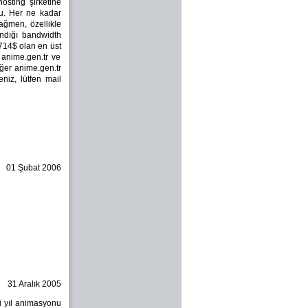
osting şirketine
du. Her ne kadar
ağmen, özellikle
andığı bandwidth
 714$ olan en üst
 anime.gen.tr ve
Eğer anime.gen.tr
niz, lütfen mail
01 Şubat 2006
31 Aralık 2005
ni yıl animasyonu