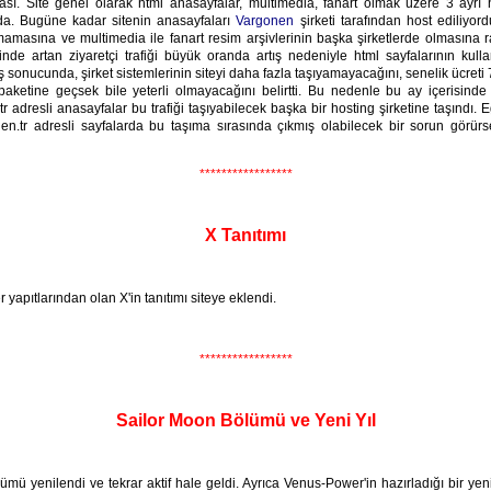
ması. Site genel olarak html anasayfalar, multimedia, fanart olmak üzere 3 ayrı h
da. Bugüne kadar sitenin anasayfaları
Vargonen
şirketi tarafından host ediliyor
mamasına ve multimedia ile fanart resim arşivlerinin başka şirketlerde olmasına r
inde artan ziyaretçi trafiği büyük oranda artış nedeniyle html sayfalarının kull
ış sonucunda, şirket sistemlerinin siteyi daha fazla taşıyamayacağını, senelik ücreti
paketine geçsek bile yeterli olmayacağını belirtti. Bu nedenle bu ay içerisinde
r adresli anasayfalar bu trafiği taşıyabilecek başka bir hosting şirketine taşındı. 
en.tr adresli sayfalarda bu taşıma sırasında çıkmış olabilecek bir sorun görürse
*****************
X Tanıtımı
 yapıtlarından olan X'in tanıtımı siteye eklendi.
*****************
Sailor Moon Bölümü ve Yeni Yıl
mü yenilendi ve tekrar aktif hale geldi. Ayrıca Venus-Power'in hazırladığı bir ye