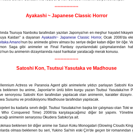
****************
Ayakashi ~ Japanese Classic Horror
lında Tsuruya Nanboku tarafından yazılan Japonya'nın en meşhur hayalet hikayele
tsuya Kaidan" a dayanan
Ayakashi~ Japanese Classic Horror
, Ocak 2006'da ek
hitaka Amano
'nun bu animede görev alması bu seriye değer katan diğer bir öğe. V
mon Saga gibi animeler ve Final Fantasy oyunlarındaki çalışmalarından hatır
'nun bu animenin dizaynlarında nasıl harikalar yaratacağı merak konusu.
****************
Satoshi Kon, Tsutsui Yasutaka ve Madhouse
illennium Actress ve Paranoia Agent gibi animelerle yıldızı parlayan Satoshi Kon
la beklenen bu anime, Japonlar'ın ünlü bilim kurgu yazarı Tsutsui Yasutaka'nın Pa
ve senoryosu Satoshi Kon tarafından yapılacak olan animenin, karakter dizayn
awa Susumu ve prodüksiyonu Madhouse tarafından yapılacak.
eleri bu kadarla sınırlı değil. Tsutsui Yasutaka'nın başka bir çalışması olan Toki
rl Who Conquered Time) 2006'da karşılaşacağımız diğer bir yapımı. Yönetm
cağı animenin senaryosu Okudera Satoko'ya ait.
kması beklenen bir diğer anime ise Saiun Koku Monogatari (Glowing Clouds Kin
nlarda olması beklenen bu seri, Yukino Sai'nin eski Çin'de geçen bir romanından ç