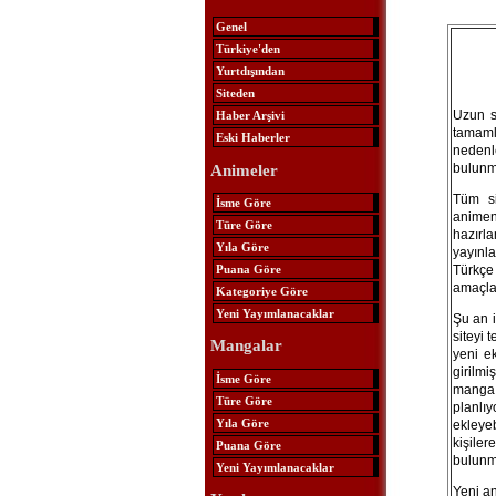
Genel
Türkiye'den
Yurtdışından
Siteden
Uzun s
Haber Arşivi
tamaml
Eski Haberler
nedenl
bulunm
Animeler
Tüm si
İsme Göre
animen
Türe Göre
hazırla
Yıla Göre
yayınla
Puana Göre
Türkç
amaçla
Kategoriye Göre
Yeni Yayımlanacaklar
Şu an i
siteyi 
Mangalar
yeni ek
girilm
İsme Göre
manga 
Türe Göre
planlı
Yıla Göre
ekleye
kişile
Puana Göre
bulunma
Yeni Yayımlanacaklar
Yeni an