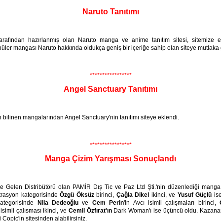
Naruto Tanıtımı
rafından hazırlanmış olan Naruto manga ve anime tanıtım sitesi, sitemize e
üler mangası Naruto hakkında oldukça geniş bir içeriğe sahip olan siteye mutlaka 
*****************
Angel Sanctuary Tanıtımı
n bilinen mangalarından Angel Sanctuary'nin tanıtımı siteye eklendi.
*****************
Manga Çizim Yarışması Sonuçlandı
iye Gelen Distribütörü olan PAMİR Dış Tic ve Paz Ltd Şti.'nin düzenlediği manga
strasyon kategorisinde
Özgü Öksüz
birinci,
Çağla Dikel
ikinci, ve
Yusuf Güçlü
ise
ategorisinde
Nila Dedeoğlu
ve
Cem Perin
'in Avcı isimli çalışmaları birinci,
simli çalısması ikinci, ve
Cemil Özfırat'ın
Dark Woman'ı ise üçüncü oldu. Kazananl
yi Copic'in sitesinden alabilirsiniz.