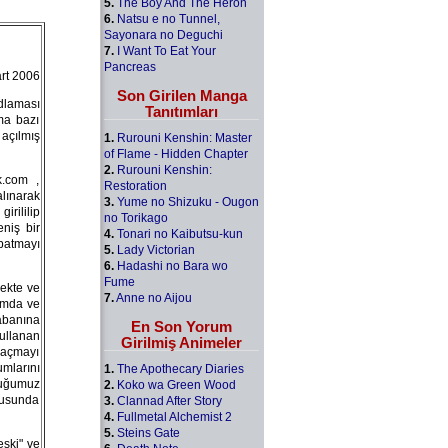
5.
The Boy And The Heron
6.
Natsu e no Tunnel,
Sayonara no Deguchi
7.
I Want To Eat Your
Pancreas
rt 2006
Son Girilen Manga
dlaması
Tanıtımları
ma bazı
açılmış
1.
Rurouni Kenshin: Master
of Flame - Hidden Chapter
2.
Rurouni Kenshin:
k.com ,
Restoration
lınarak
3.
Yume no Shizuku - Ougon
irililip
no Torikago
eniş bir
4.
Tonari no Kaibutsu-kun
atmayı
5.
Lady Victorian
6.
Hadashi no Bara wo
Fume
mekte ve
7.
Anne no Aijou
rumda ve
tabanına
En Son Yorum
ullanan
Girilmiş Animeler
 açmayı
mlarını
1.
The Apothecary Diaries
duğumuz
2.
Koko wa Green Wood
rusunda
3.
Clannad After Story
4.
Fullmetal Alchemist 2
5.
Steins Gate
eski" ve