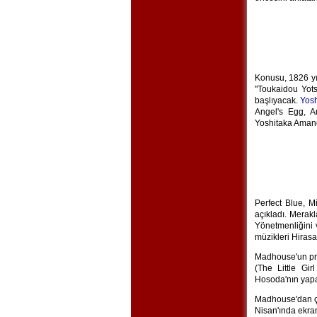
Konusu, 1826 yı
"Toukaidou Yo
başlıyacak.
Yos
Angel's Egg, A
Yoshitaka Amano
Perfect Blue, M
açıkladı. Merak
Yönetmenliğini 
müzikleri Hiras
Madhouse'un proj
(The Little Gi
Hosoda'nın yapa
Madhouse'dan çı
Nisan'ında ekra