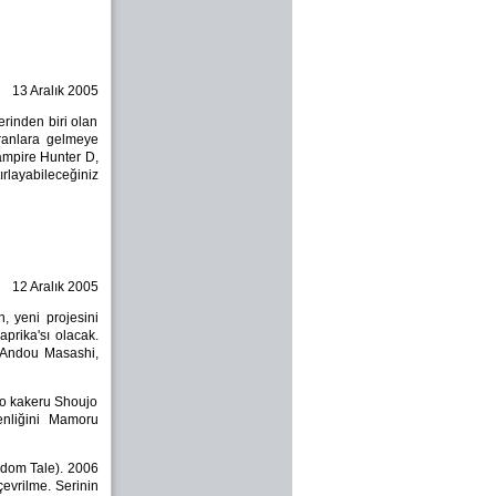
13 Aralık 2005
rinden biri olan
ranlara gelmeye
ampire Hunter D,
layabileceğiniz
12 Aralık 2005
, yeni projesini
prika'sı olacak.
ı Andou Masashi,
 wo kakeru Shoujo
enliğini Mamoru
gdom Tale). 2006
evrilme. Serinin