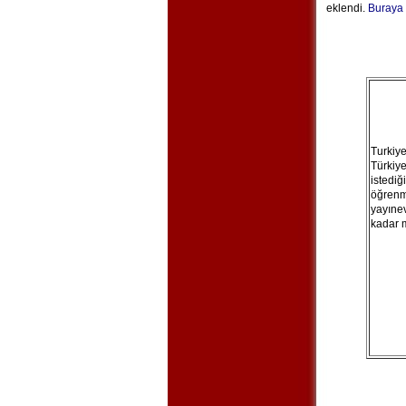
eklendi.
Buraya
Turkiy
Türkiy
istediğ
öğrenm
yayınev
kadar 