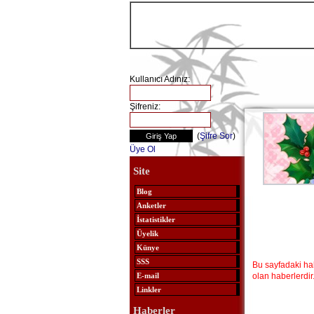
Kullanıcı Adınız:
Şifreniz:
(
Şifre Sor
)
Üye Ol
Site
Blog
Anketler
İstatistikler
Üyelik
Künye
SSS
Bu sayfadaki ha
olan haberlerdir
E-mail
Linkler
Haberler