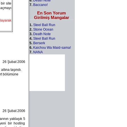
6.
Death Note
 bir site
7.
Baccano!
 açmayı
En Son Yorum
Girilmiş Mangalar
klayarak
1.
Steel Ball Run
2.
Stone Ocean
3.
Death Note
4.
Steel Ball Run
5.
Berserk
6.
Kaichou Wa Maid-sama!
7.
NANA
26 Şubat 2006
altına taşındı.
art bölümüne
26 Şubat 2006
arının yaklaşık 5
yeni bir hosting