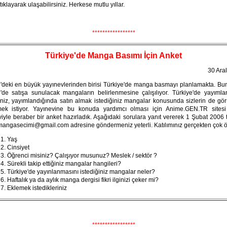
tıklayarak ulaşabilirsiniz. Herkese mutlu yıllar.
*****************
Türkiye'de Manga Basımı İçin Anket
30 Ara
e'deki en büyük yayınevlerinden birisi Türkiye'de manga basmayı planlamakta. Bun
e'de satışa sunulacak mangaların belirlenmesine çalışılıyor. Türkiye'de yayımla
iniz, yayımlandığında satın almak istediğiniz mangalar konusunda sizlerin de gör
ek istiyor. Yayınevine bu konuda yardımcı olması için Anime.GEN.TR sitesi
iyle beraber bir anket hazırladık. Aşağıdaki sorulara yanıt vererek 1 Şubat 2006 
mangasecimi@gmail.com adresine göndermeniz yeterli. Katılımınız gerçekten çok ö
Yaş
Cinsiyet
Öğrenci misiniz? Çalışıyor musunuz? Meslek / sektör ?
Sürekli takip ettiğiniz mangalar hangileri?
Türkiye'de yayınlanmasını istediğiniz mangalar neler?
Haftalık ya da aylık manga dergisi fikri ilginizi çeker mi?
Eklemek istedikleriniz
*****************