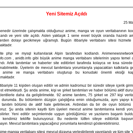
Yeni Sitemiz Açıldı
25 Ma
enedir üzerinde çalışmakta olduğunuz anime, manga ve oyun veritabanının ko
andı ve yeni site açıldı. Aslen yaklaşık 1 sene evvel büyük oranda hazırdı a
erden dolayı gecikmeye uğramıştı. Bugün itibariyle veritabanı sitesi hizmete 
aktadır.
te php ve mysql kullanılarak Alpin tarafından kodlandı. Animenewsnetwor
fo.com , anidb.info gibi büyük anime manga veritabanı sitelerinin yapısı temel a
ndı. Artık tanıtımlar ve haberler site editörleri tarafında kolayca ve kısa sürede g
nabilmekte. Üyelerin de mevcut tanıtımlara yorumlarıyla yapacakları katkılarla g
e anime ve manga veritabanı oluşturup bu konudaki önemli eksiği kap
maktadır.
tibariyle 11 kişiden oluşan editör ve admin kadromuz bir süredir siteye içerik gir
test etmekteydi. Şu anda anime, kişi ve şirket tanıtımları ve haber bölümü aktif du
lentilerle daha da geliştirilmekte. 92 anime tanıtımı, 75 şirket ve 297 kişi veri
iş durumda. Bu bölümlerin düzgün çalıştığına emin olduğumuzda, aynı yapıyı k
tanıtım bölümü de aktif hale getirilecek. Ardından da bir de oyun bölümü
yoruz. Şu anda sitenin kayıtlı tüm üyeleri mevcut anime tanıtımlarına kendi yoru
bilirler. Yeni editör seçimlerinde uygun gördüğümüz ve yazılarını başarılı bul
re kendimiz teklifte bulunuyoruz. Bu nedenle lütfen siteye editörlük başvu
yın. Mevcut tanıtımlara yapacağınız yorumlarla kendinizi gösterebilirsiniz.
ime-manga veritabanı sitesi mevcut dizayna yerleştirilerek yayınlandı ve tüm site "