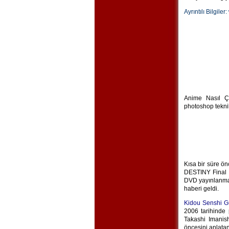
Ayrıntılı Bilgiler:
Anime Nasıl Çiz
photoshop tekni
Kısa bir süre ö
DESTINY Final P
DVD yayınlanma 
haberi geldi.
Kidou Senshi 
2006 tarihinde
Takashi Imanis
öncesini anlat