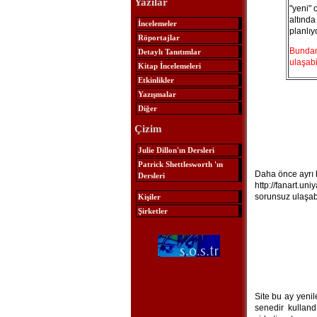
Yazılar
"yeni" o
altınd
İncelemeler
planlıy
Röportajlar
Bundan 
Detaylı Tanıtımlar
ulaşabil
Kitap İncelemeleri
Etkinlikler
Yazışmalar
Diğer
Çizim
Julie Dillon'ın Dersleri
Patrick Shettlesworth 'ın
Daha önce ayrı b
Dersleri
http://fanart.un
sorunsuz ulaşabi
Kişiler
Şirketler
Site bu ay yenil
senedir kulland