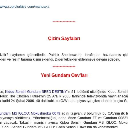
www.copicturkiye.com/mangaka
****************
Çizim Sayfaları
ilir? sayfamızı güncelledik. Patrick Shettlesworth tarafından hazırlanmış çiz
kleri ve resim tarama kısmı eklendi. Diğer teknikler eklenmeye devam edecek.
****************
Yeni Gundam Oav'ları
nce,
Kidou Senshi Gundam SEED DESTINY
'ın 51. bölümü niteliğinde Kidou Sen
lus: The Chosen Future'nın 25 Aralık 2005 tarihinde televizyonda yayınlanaca
tarihi 24 Şubat 2006. 40 dakikalık bu OAV daha piyasaya çıkmadan bir başka 
Gundam MS IGLOO: Mokushiroku 0079
adını taşıyan, 3 bölümlük bu OAV'nin ilk
 piyasaya sürülecek. Yönetmenliğini, daha önce Gundam ZZ ve Gundam 0083'le
hi yapacak. Takashi Imanishi ayrıca Kidou Senshi Gundam MS IGLOO: Moku
an Kidou Senshi Gundam MS IGLOO: 1-nen Sensou Hiwa'nın da yönetmeniydi.