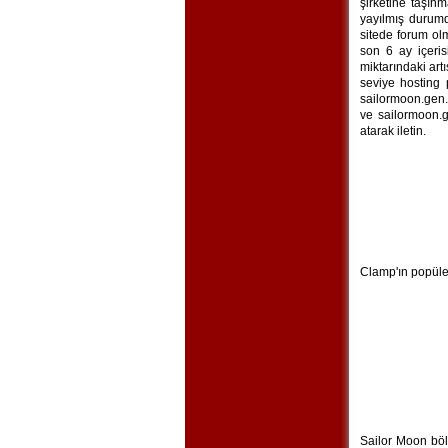
şirketine taşın
yayılmış durum
sitede forum ol
son 6 ay içeris
miktarındaki art
seviye hosting 
sailormoon.gen.t
ve sailormoon.g
atarak iletin.
Clamp'ın popüler
Sailor Moon bölü