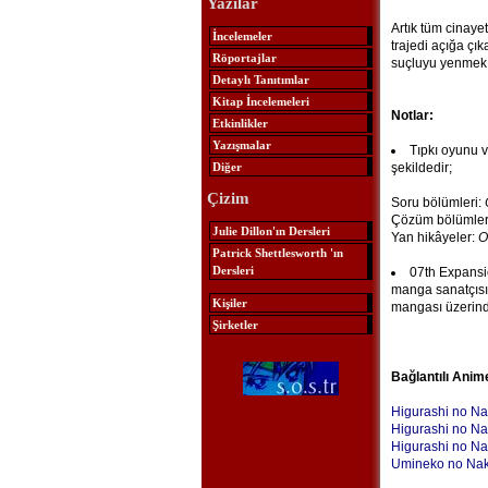
Yazılar
Artık tüm cinaye
İncelemeler
trajedi açığa çı
Röportajlar
suçluyu yenmek v
Detaylı Tanıtımlar
Kitap İncelemeleri
Notlar:
Etkinlikler
Yazışmalar
Tıpkı oyunu 
Diğer
şekildedir;
Çizim
Soru bölümleri:
Çözüm bölümler
Julie Dillon'ın Dersleri
Yan hikâyeler:
O
Patrick Shettlesworth 'ın
Dersleri
07th Expansio
manga sanatçısı t
Kişiler
mangası üzerinde
Şirketler
Bağlantılı Anim
Higurashi no Na
Higurashi no Na
Higurashi no Na
Umineko no Nak