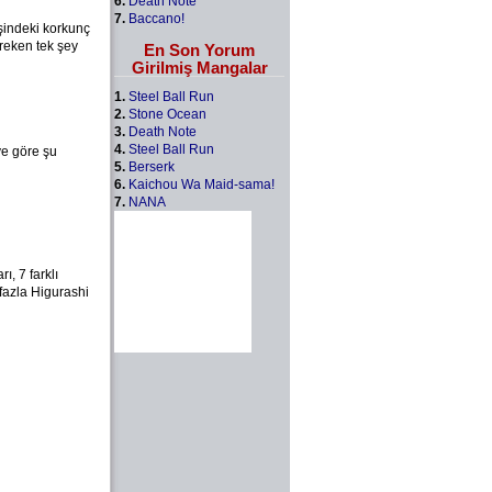
6.
Death Note
7.
Baccano!
işindeki korkunç
ereken tek şey
En Son Yorum
Girilmiş Mangalar
1.
Steel Ball Run
2.
Stone Ocean
3.
Death Note
4.
Steel Ball Run
ye göre şu
5.
Berserk
6.
Kaichou Wa Maid-sama!
7.
NANA
, 7 farklı
 fazla Higurashi