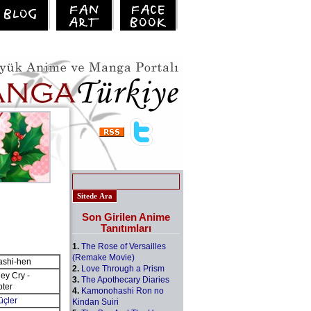
Son Girilen Anime
Tanıtımları
1.
The Rose of Versailles
(Remake Movie)
ashi-hen
2.
Love Through a Prism
 Cry -
3.
The Apothecary Diaries
pter
4.
Kamonohashi Ron no
çler
Kindan Suiri