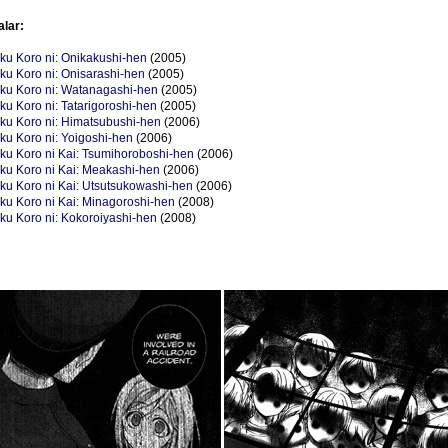
alar:
ku Koro ni: Onikakushi-hen
(2005)
ku Koro ni: Onisarashi-hen
(2005)
ku Koro ni: Watanagashi-hen
(2005)
u Koro ni: Tatarigoroshi-hen
(2005)
ku Koro ni: Himatsubushi-hen
(2006)
ku Koro ni: Yoigoshi-hen
(2006)
ku Koro ni Kai: Tsumihoroboshi-hen
(2006)
ku Koro ni Kai: Meakashi-hen
(2006)
ku Koro ni Kai: Utsutsukowashi-hen
(2006)
ku Koro ni Kai: Minagoroshi-hen
(2008)
ku Koro ni: Kokoroiyashi-hen
(2008)