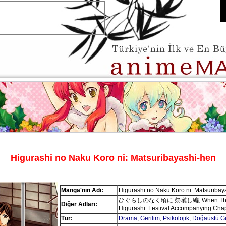
Higurashi no Naku Koro ni: Matsuribayashi-hen
Manga'nın Adı:
Higurashi no Naku Koro ni: Matsuribay
ひぐらしのなく頃に 祭囃し編, When They
Diğer Adları:
Higurashi: Festival Accompanying Cha
Tür:
Drama
,
Gerilim
,
Psikolojik
,
Doğaüstü Gü