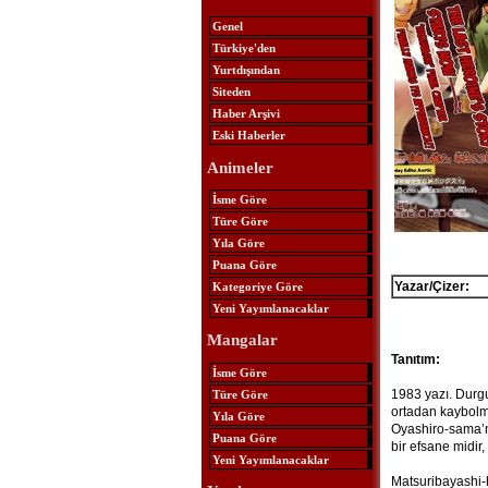
Genel
Türkiye'den
Yurtdışından
Siteden
Haber Arşivi
Eski Haberler
Animeler
İsme Göre
Türe Göre
Yıla Göre
Puana Göre
Yazar/Çizer:
Kategoriye Göre
Yeni Yayımlanacaklar
Mangalar
Tanıtım:
İsme Göre
1983 yazı. Durg
Türe Göre
ortadan kaybolm
Yıla Göre
Oyashiro-sama’nı
Puana Göre
bir efsane midir
Yeni Yayımlanacaklar
Matsuribayashi-