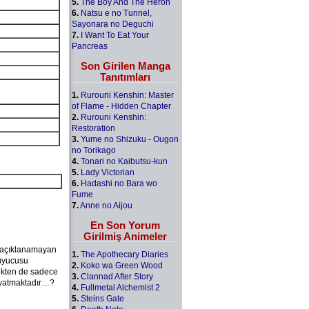
5.
The Boy And The Heron
6.
Natsu e no Tunnel,
Sayonara no Deguchi
7.
I Want To Eat Your
Pancreas
Son Girilen Manga
Tanıtımları
1.
Rurouni Kenshin: Master
of Flame - Hidden Chapter
2.
Rurouni Kenshin:
Restoration
3.
Yume no Shizuku - Ougon
no Torikago
4.
Tonari no Kaibutsu-kun
5.
Lady Victorian
6.
Hadashi no Bara wo
Fume
7.
Anne no Aijou
En Son Yorum
Girilmiş Animeler
e açıklanamayan
1.
The Apothecary Diaries
ruyucusu
2.
Koko wa Green Wood
çekten de sadece
3.
Clannad After Story
ı yatmaktadır…?
4.
Fullmetal Alchemist 2
5.
Steins Gate