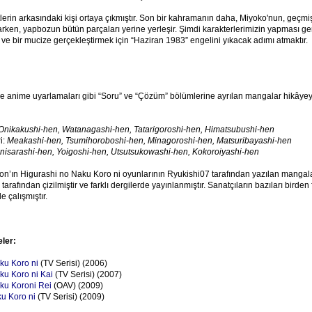
tlerin arkasındaki kişi ortaya çıkmıştır. Son bir kahramanın daha, Miyoko'nun, geçm
karken, yapbozun bütün parçaları yerine yerleşir. Şimdi karakterlerimizin yapması g
e bir mucize gerçekleştirmek için “Haziran 1983” engelini yıkacak adımı atmaktır.
ve anime uyarlamaları gibi “Soru” ve “Çözüm” bölümlerine ayrılan mangalar hikâye
Onikakushi-hen, Watanagashi-hen, Tatarigoroshi-hen, Himatsubushi-hen
i:
Meakashi-hen, Tsumihoroboshi-hen, Minagoroshi-hen, Matsuribayashi-hen
nisarashi-hen, Yoigoshi-hen, Utsutsukowashi-hen, Kokoroiyashi-hen
n’ın Higurashi no Naku Koro ni oyunlarının Ryukishi07 tarafından yazılan mangaları
arafından çizilmiştir ve farklı dergilerde yayınlanmıştır. Sanatçıların bazıları birden
 çalışmıştır.
eler:
ku Koro ni
(TV Serisi) (2006)
ku Koro ni Kai
(TV Serisi) (2007)
ku Koroni Rei
(OAV) (2009)
u Koro ni
(TV Serisi) (2009)