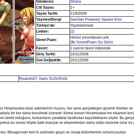
Gönderen:
Shana
Cilt Sayısı:
1+
Yayım Tarihi:
21/6/2008
Yayınevi/Dergi:
GanGan Powered
,
Square-Enix
Türkiye'de:
Yayımlanmadı
Linkler:
[1]
Henüz yorum/puanı yok
Genel Puan:
(
İlk Yorum/Puanı Siz Girin
)
Favori:
2 üyenin
favori listesinde
Giriş Tarihi:
16/11/2008
Son Değişiklik:
16/11/2008
Ryukishi07
,
Karin SUZURAGI
un Hinamizawa köyü sakinlerinin huzuru, her sene gerçekleşen gizemli ölümler v
alarla bir kez daha bozulmak üzeredir. Kimisi bunun Hinamizawa’nın efsanevi ko
n laneti olduğunu; kurbanların yaratıklar tarafından kaçırıldıklarını söyler. Bu ger
, yoksa bu sessiz köyde batıl inançlar ve efsanelerden daha üstün karanlık sırlar m
hen, Minagoroshi-hen’in ardından geçer ve cevap bölümlerinin sonuncusudur.