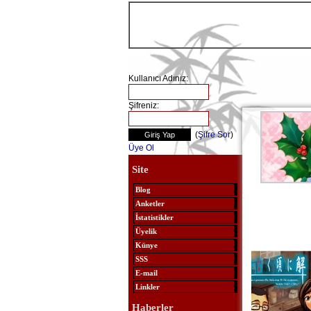
Kullanıcı Adınız:
Şifreniz:
(
Şifre Sor
)
Üye Ol
Site
Blog
Anketler
İstatistikler
Üyelik
Künye
SSS
E-mail
Linkler
Haberler