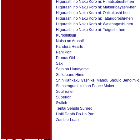
Higurashi no Naku Koro ni: Himatsubushi-hen
Higurashi no Naku Koro ni: Matsuribayashi-hen
Higurashi no Naku Koro ni: Onikakushi-hen
Higurashi no Naku Koro ni: Tatarigoroshi-hen
Higurashi no Naku Koro ni: Watanagashi-hen
Higurashi no Naku Koro ni: Yoigoshi-hen
Kuroshitsuji
Natsu no Arashi!
Pandora Hearts
Pani Poni
Prunus Girl
Saki
Seto no Hanayome
Shikabane Hime
Shin Kankaku Iyashikei Mahou Shoujo Behoimi-
Shinsengumi Immon Peace Maker
Soul Eater
Superior
Switch
Tentai Senshi Sunred
Until Death Do Us Part
Zombie-Loan