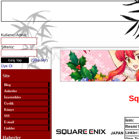
Kullanıcı Adınız:
Şifreniz:
(
Şifre Sor
)
Üye Ol
Site
Blog
Anketler
Sq
İstatistikler
Üyelik
Künye
SSS
İsim:
E-mail
Resmi S
Linkler
Linkler:
Haberler