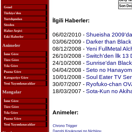
Giriş Ta
Son Değ
Genel
Türkiye'den
Yurtdışından
İlgili Haberler:
Siteden
Haber Arşivi
06/02/2010 -
Shueisha 2009'da
Eski Haberler
03/06/2009 -
Darker than Blac
Animeler
08/12/2008 -
Yeni FullMetal Alch
İsme Göre
26/10/2008 -
Switch'den İlk 13
Türe Göre
24/10/2008 -
Sunrise'dan Blac
Yıla Göre
04/04/2008 -
Seto no Hanayo
Puana Göre
10/01/2008 -
Soul Eater TV Seri
Kategoriye Göre
30/07/2007 -
Ryofuko-chan OV
Yeni Yayımlanacaklar
18/03/2007 -
Sota-Kun no Akih
Mangalar
İsme Göre
Türe Göre
Animeler:
Yıla Göre
Puana Göre
Yeni Yayımlanacaklar
Chrono Trigger
Danshi Koukousei no Nichijou