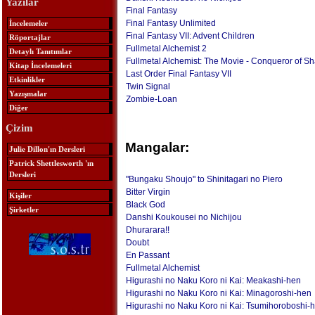
Yazılar
Final Fantasy
Final Fantasy Unlimited
İncelemeler
Final Fantasy VII: Advent Children
Röportajlar
Fullmetal Alchemist 2
Detaylı Tanıtımlar
Fullmetal Alchemist: The Movie - Conqueror of S
Kitap İncelemeleri
Last Order Final Fantasy VII
Etkinlikler
Twin Signal
Yazışmalar
Zombie-Loan
Diğer
Çizim
Mangalar:
Julie Dillon'ın Dersleri
Patrick Shettlesworth 'ın
Dersleri
"Bungaku Shoujo" to Shinitagari no Piero
Bitter Virgin
Kişiler
Black God
Şirketler
Danshi Koukousei no Nichijou
Dhurarara!!
Doubt
En Passant
Fullmetal Alchemist
Higurashi no Naku Koro ni Kai: Meakashi-hen
Higurashi no Naku Koro ni Kai: Minagoroshi-hen
Higurashi no Naku Koro ni Kai: Tsumihoroboshi-