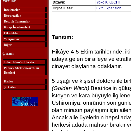
Yazılar
Dizayn:
Yoko KIKUCHI
Orjinal Eser:
07th Expansion
İncelemeler
Röportajlar
Detaylı Tanıtımlar
Kitap İncelemeleri
Etkinlikler
Tanıtım:
Yazışmalar
Diğer
Hikâye 4-5 Ekim tarihlerinde, ik
Çizim
adaya gelen bir aileye ve etraf
Julie Dillon'ın Dersleri
cinayet olaylarına odaklanır.
Patrick Shettlesworth 'ın
Dersleri
5 uşağı ve kişisel doktoru ile b
Kişiler
(Golden Witch)
Beatrice'in gülü
Şirketler
isteyen ve kara büyüyle ilgilene
Ushiromiya, ömrünün son günler
olan mirasın paylaşımı için aile
Ancak aile üyelerinin hepsi aday
herkesi adada mahsur bırakır ve