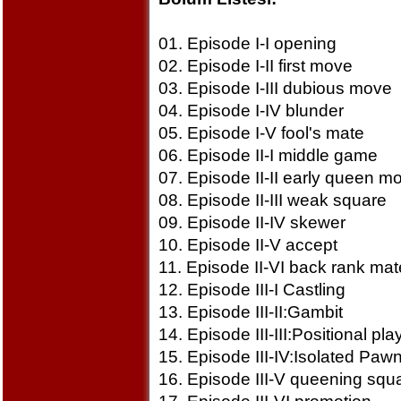
01. Episode I-I opening
02. Episode I-II first move
03. Episode I-III dubious move
04. Episode I-IV blunder
05. Episode I-V fool's mate
06. Episode II-I middle game
07. Episode II-II early queen m
08. Episode II-III weak square
09. Episode II-IV skewer
10. Episode II-V accept
11. Episode II-VI back rank mat
12. Episode III-I Castling
13. Episode III-II:Gambit
14. Episode III-III:Positional pla
15. Episode III-IV:Isolated Paw
16. Episode III-V queening squ