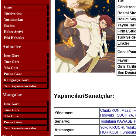
Tür:
Gönderen:
Genel
Resmi Site
Türkiye'den
Bölüm Sayı
Yurtdışından
Yayım Tari
Siteden
Firma/Stü
Haber Arşivi
Türkiye'de
Eski Haberler
Linkler:
Animeler
Genel Pua
İsme Göre
Favori:
Türe Göre
Giriş Tarihi
Yıla Göre
Son Değişi
Puana Göre
Kategoriye Göre
Yeni Yayımlanacaklar
Mangalar
Yapımcılar/Sanatçılar:
İsme Göre
Türe Göre
Chiaki KON
,
Masahi
Yönetmen:
Hiroyuki TSUCHIYA
,
Yıla Göre
Senaryo:
Toshifumi KAWASE
,
Puana Göre
Yoko KIKUCHI
,
Yukik
Yeni Yayımlanacaklar
Animasyon:
HORIKOSHI
,
Shosuk