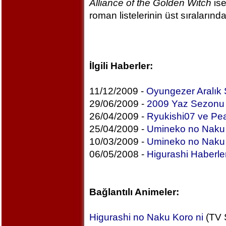
Alliance of the Golden Witch
ise
roman listelerinin üst sıralarında
İlgili Haberler:
11/12/2009 -
Oyungezer Aralık 
29/06/2009 -
2009 Yaz Sezonu Y
26/04/2009 -
Ryukishi07 ve Peac
25/04/2009 -
Umineko no Naku K
10/03/2009 -
Umineko no Naku K
06/05/2008 -
Higurashi Haberler
Bağlantılı Animeler:
Higurashi no Naku Koro ni
(TV S