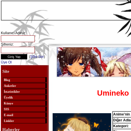
Kullanıcı Adınız:
Şifreniz:
(
Şifre Sor
)
Üye Ol
Site
Blog
Anketler
Umineko 
İstatistikler
Üyelik
Künye
SSS
Anime'nin 
E-mail
Diğer Adlar
Linkler
Kategori:
Haberler