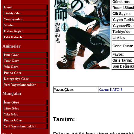
Gönderen:
Genel
Resmi Sitesi
Türkiye'den
Cilt Sayısı:
Yurtdışından
Yayım Tarihi
Siteden
Yayınevi/Der
Haber Arşivi
Türkiye'de:
Eski Haberler
Linkler:
Animeler
Genel Puan:
Favori:
İsme Göre
Giriş Tarihi:
Türe Göre
Son Değişikl
Yıla Göre
Puana Göre
Kategoriye Göre
Yeni Yayımlanacaklar
Yazar/Çizer:
Kazue KATOU
Mangalar
İsme Göre
Türe Göre
Yıla Göre
Tanıtım:
Puana Göre
Yeni Yayımlanacaklar