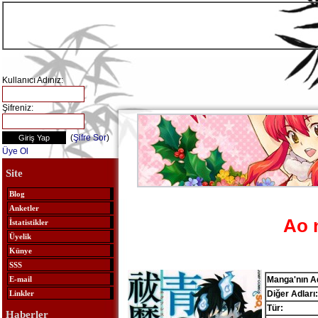
Kullanıcı Adınız:
Şifreniz:
(
Şifre Sor
)
Üye Ol
Site
Blog
Anketler
Ao 
İstatistikler
Üyelik
Künye
SSS
Manga'nın Ad
E-mail
Diğer Adları:
Linkler
Tür:
Haberler