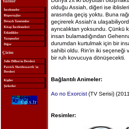
Dünya zıt iki boyuttan oluşmakt
Yazılar
olduğu Assiah, diğeri ise iblis
İncelemeler
arasında geçiş yoktu. Buna rağme
Röportajlar
geçirerek Assiah'a ulaşabiliyordu
Detaylı Tanıtımlar
Kitap İncelemeleri
ayrıcalıktan yoksundu. Çünkü ke
Etkinlikler
insan bulamadığından Gehenna
Yazışmalar
durumdan kurtulmak için bir in
Diğer
sahibi oldu. Rin'in iki seçeneğ
Çizim
bir ruh kovucuya dönüşecekti.
Julie Dillon'ın Dersleri
Patrick Shettlesworth 'ın
Dersleri
Bağlantılı Animeler:
Kişiler
Şirketler
Ao no Exorcist
(TV Serisi) (2011
Resimler: