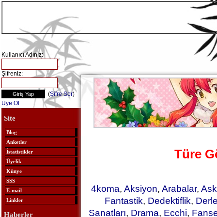
Kullanıcı Adınız:
Şifreniz:
(
Şifre Sor
)
Üye Ol
Site
Blog
Anketler
Türe G
İstatistikler
Üyelik
Künye
SSS
4koma
,
Aksiyon
,
Arabalar
,
Ask
E-mail
Fantastik
,
Dedektiflik
,
Derl
Linkler
Sanatları
,
Drama
,
Ecchi
,
Fanse
Haberler