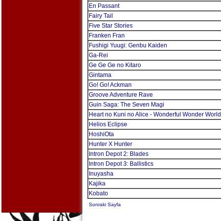
En Passant
Fairy Tail
Five Star Stories
Franken Fran
Fushigi Yuugi: Genbu Kaiden
Ga-Rei
Ge Ge Ge no Kitaro
Gintama
Go! Go! Ackman
Groove Adventure Rave
Guin Saga: The Seven Magi
Heart no Kuni no Alice - Wonderful Wonder World
Helios Eclipse
HoshiOta
Hunter X Hunter
Intron Depot 2: Blades
Intron Depot 3: Ballistics
Inuyasha
Kajika
Kobato
Sonraki Sayfa