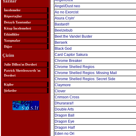
Angel/Dust
Yazılar
Angel/Dust neo
İncelemeler
Ao no Exorcist
Röportajlar
Asura Cryin'
Detaylı Tanıtımlar
Bastard!!
Kitap İncelemeleri
Beelzebub
Etkinlikler
Beet the Vandel Buster
Yazışmalar
Berserk
Diğer
Black God
Card Captor Sakura
Çizim
Chrome Breaker
Julie Dillon'ın Dersleri
Chrome Shelled Regios
Patrick Shettlesworth 'ın
Chrome Shelled Regios: Missing Mail
Dersleri
Chrome Shelled Regios: Secret Side
Kişiler
Claymore
Şirketler
Clover
Crimson Cross
Dhurarara!!
Double Arts
Dragon Ball
Dragon Eye
Dragon Half
Eden no Ori