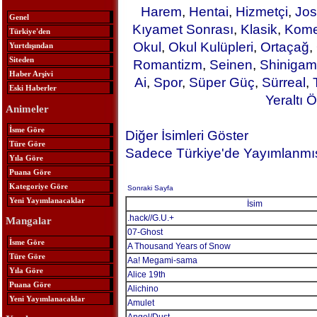
Harem
,
Hentai
,
Hizmetçi
,
Jos
Genel
Kıyamet Sonrası
,
Klasik
,
Kome
Türkiye'den
Okul
,
Okul Kulüpleri
,
Ortaçağ
,
Yurtdışından
Siteden
Romantizm
,
Seinen
,
Shinigam
Haber Arşivi
Ai
,
Spor
,
Süper Güç
,
Sürreal
,
Eski Haberler
Yeraltı Ö
Animeler
İsme Göre
Diğer İsimleri Göster
Türe Göre
Sadece Türkiye'de Yayımlanmış
Yıla Göre
Puana Göre
Kategoriye Göre
Sonraki Sayfa
Yeni Yayımlanacaklar
İsim
.hack//G.U.+
Mangalar
07-Ghost
İsme Göre
A Thousand Years of Snow
Türe Göre
Aa! Megami-sama
Yıla Göre
Alice 19th
Puana Göre
Alichino
Yeni Yayımlanacaklar
Amulet