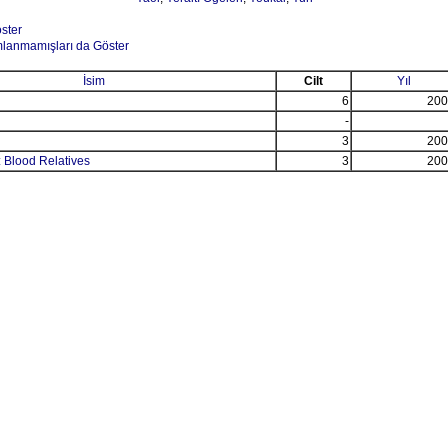
öster
mlanmamışları da Göster
İsim
Cilt
Yıl
6
200
-
3
200
 Blood Relatives
3
200