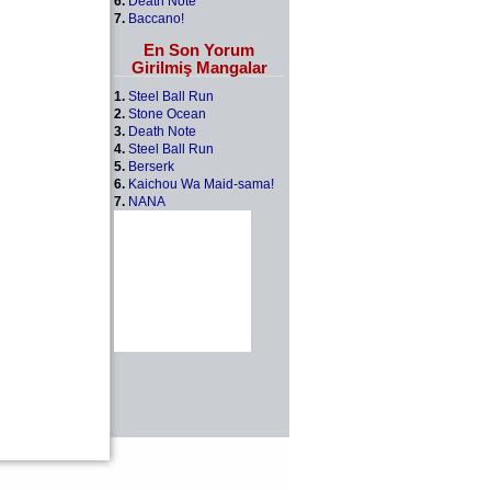
6.
Death Note
7.
Baccano!
En Son Yorum
Girilmiş Mangalar
1.
Steel Ball Run
2.
Stone Ocean
3.
Death Note
4.
Steel Ball Run
5.
Berserk
6.
Kaichou Wa Maid-sama!
7.
NANA