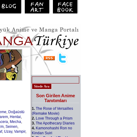
Son Girilen Anime
Tanıtımları
1.
The Rose of Versailles
leme
,
Doğaüstü
(Remake Movie)
arem
,
Hentai
,
2.
Love Through a Prism
cera
,
Mecha
,
3.
The Apothecary Diaries
zm
,
Seinen
,
4.
Kamonohashi Ron no
af
,
Uzay
,
Vampir
,
Kindan Suiri