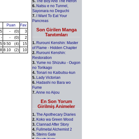
5.
The Boy And The Heron
6.
Natsu e no Tunnel,
Sayonara no Deguchi
7.
I Want To Eat Your
Pancreas
Puan
Fav.
Son Girilen Manga
5
-
(0)
3
Tanıtımları
-
-
(0)
2
1.
Rurouni Kenshin: Master
5
9.50
(4)
15
of Flame - Hidden Chapter
8
8.10
(2)
10
2.
Rurouni Kenshin:
Restoration
3.
Yume no Shizuku - Ougon
no Torikago
4.
Tonari no Kaibutsu-kun
5.
Lady Victorian
6.
Hadashi no Bara wo
Fume
7.
Anne no Aijou
En Son Yorum
Girilmiş Animeler
1.
The Apothecary Diaries
2.
Koko wa Green Wood
3.
Clannad After Story
4.
Fullmetal Alchemist 2
5.
Steins Gate