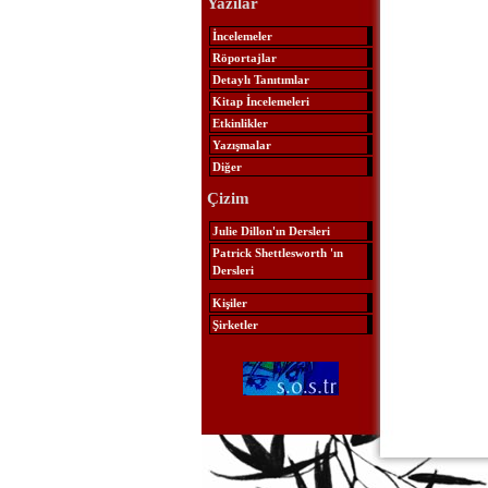
Yazılar
İncelemeler
Röportajlar
Detaylı Tanıtımlar
Kitap İncelemeleri
Etkinlikler
Yazışmalar
Diğer
Çizim
Julie Dillon'ın Dersleri
Patrick Shettlesworth 'ın
Dersleri
Kişiler
Şirketler