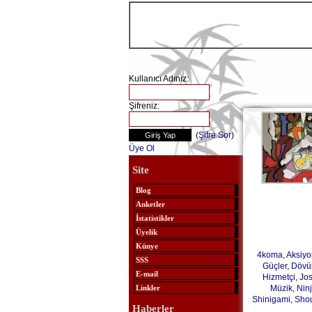
Kullanıcı Adınız:
Şifreniz:
(
Şifre Sor
)
Üye Ol
Site
Blog
Anketler
İstatistikler
Üyelik
Künye
4koma
,
Aksiyo
SSS
Güçler
,
Dövü
E-mail
Hizmetçi
,
Jos
Müzik
,
Nin
Linkler
Shinigami
,
Sho
Haberler