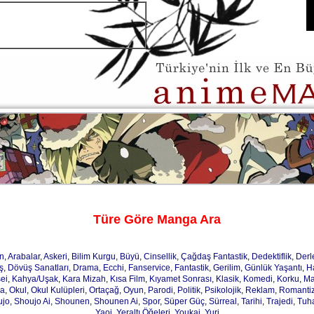
Türe Göre Manga Ara
n
,
Arabalar
,
Askeri
,
Bilim Kurgu
,
Büyü
,
Cinsellik
,
Çağdaş Fantastik
,
Dedektiflik
,
Der
ş
,
Dövüş Sanatları
,
Drama
,
Ecchi
,
Fanservice
,
Fantastik
,
Gerilim
,
Günlük Yaşantı
,
H
ei
,
Kahya/Uşak
,
Kara Mizah
,
Kısa Film
,
Kıyamet Sonrası
,
Klasik
,
Komedi
,
Korku
,
Ma
ja
,
Okul
,
Okul Kulüpleri
,
Ortaçağ
,
Oyun
,
Parodi
,
Politik
,
Psikolojik
,
Reklam
,
Romanti
ujo
,
Shoujo Ai
,
Shounen
,
Shounen Ai
,
Spor
,
Süper Güç
,
Sürreal
,
Tarihi
,
Trajedi
,
Tuh
Yaoi
,
Yeraltı Öğeleri
,
Youkai
,
Yuri