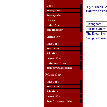
Genel
Diğer İsimleri G
Türkiye'den
Türkiye'de Yayı
Yurtdışından
Siteden
Bizenghast
Haber Arşivi
Poison Candy
Eski Haberler
The Dreaming
Animeler
Vampire Kisses:
İsme Göre
Türe Göre
Yıla Göre
Puana Göre
Kategoriye Göre
Yeni Yayımlanacaklar
Mangalar
İsme Göre
Türe Göre
Yıla Göre
Puana Göre
Yeni Yayımlanacaklar