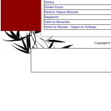
Shirley
Souten Kouro
Taishou Yakyuu Musume
Vagabond
Yami no Alexandra
Yume no Shizuku - Ougon no Torikago
Copyright ©