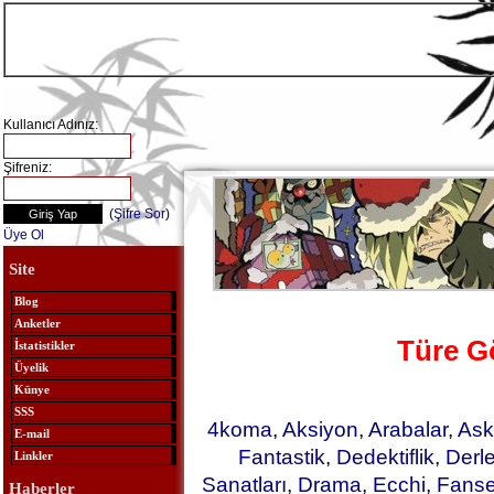
Kullanıcı Adınız:
Şifreniz:
(
Şifre Sor
)
Üye Ol
Site
Blog
Anketler
Türe G
İstatistikler
Üyelik
Künye
SSS
4koma
,
Aksiyon
,
Arabalar
,
Ask
E-mail
Fantastik
,
Dedektiflik
,
Derl
Linkler
Sanatları
,
Drama
,
Ecchi
,
Fanse
Haberler