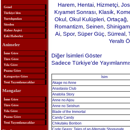
Harem
,
Hentai
,
Hizmetçi
,
Jos
Genel
Kıyamet Sonrası
,
Klasik
,
Kome
Türkiye'den
Okul
,
Okul Kulüpleri
,
Ortaçağ
,
Yurtdışından
Siteden
Romantizm
,
Seinen
,
Shinigam
Haber Arşivi
Ai
,
Spor
,
Süper Güç
,
Sürreal
,
Eski Haberler
Yeraltı Ö
Animeler
İsme Göre
Diğer İsimleri Göster
Türe Göre
Sadece Türkiye'de Yayımlanmış
Yıla Göre
Puana Göre
Kategoriye Göre
İsim
Yeni Yayımlanacaklar
Akage no Anne
Anastasia Club
Mangalar
Anatolia Story
İsme Göre
Anne no Aijou
Türe Göre
Anne no Seishun
Yıla Göre
Blade of the Immortal
Puana Göre
Candy Candy
Yeni Yayımlanacaklar
Chikutaku Bonbon
Code Geass: Tales of an Alternate Shogunate