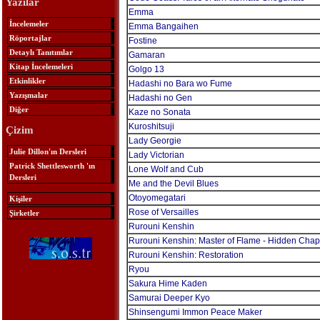
Yazılar
Emma
İncelemeler
Emma Bangaihen
Röportajlar
Fostine
Detaylı Tanıtımlar
Gamaran
Kitap İncelemeleri
Golgo 13
Etkinlikler
Hadashi no Bara wo Fume
Yazışmalar
Hadashi no Gen
Diğer
Kaze no Sonata
Kuroshitsuji
Çizim
Lady Georgie
Julie Dillon'ın Dersleri
Lady Victorian
Patrick Shettlesworth 'ın
Lone Wolf and Cub
Dersleri
Me and the Devil Blues
Otoyomegatari
Kişiler
Rose of Versailles
Şirketler
Rurouni Kenshin
Rurouni Kenshin: Master of Flame - Hidden Chap
Rurouni Kenshin: Restoration
Ryou
Sakura Hime Kaden
Samurai Deeper Kyo
Shinsengumi Immon Peace Maker