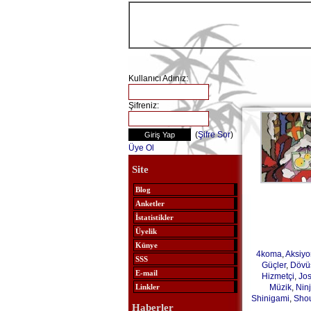
Kullanıcı Adınız:
Şifreniz:
(
Şifre Sor
)
Üye Ol
Site
Blog
Anketler
İstatistikler
Üyelik
Künye
4koma
,
Aksiyo
SSS
Güçler
,
Dövü
E-mail
Hizmetçi
,
Jos
Müzik
,
Nin
Linkler
Shinigami
,
Sho
Haberler