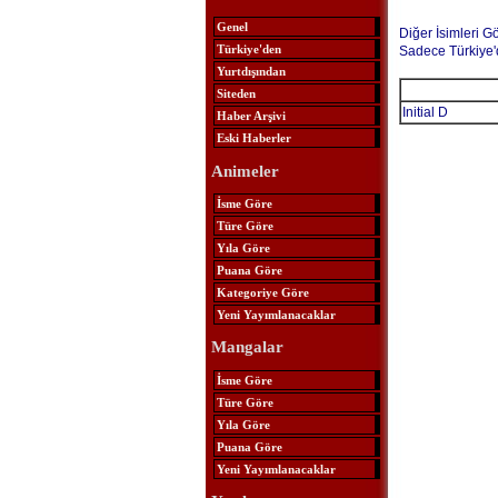
Genel
Diğer İsimleri G
Türkiye'den
Sadece Türkiye'
Yurtdışından
Siteden
Initial D
Haber Arşivi
Eski Haberler
Animeler
İsme Göre
Türe Göre
Yıla Göre
Puana Göre
Kategoriye Göre
Yeni Yayımlanacaklar
Mangalar
İsme Göre
Türe Göre
Yıla Göre
Puana Göre
Yeni Yayımlanacaklar