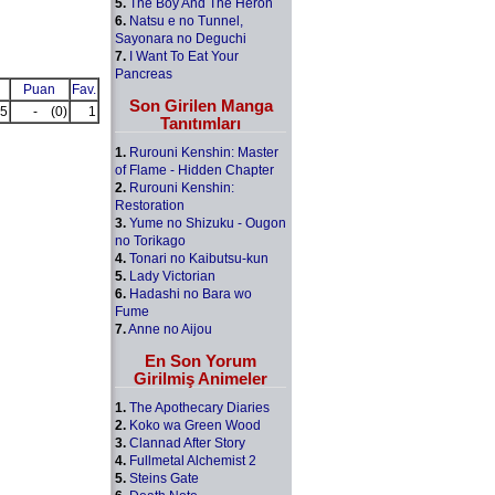
5.
The Boy And The Heron
6.
Natsu e no Tunnel,
Sayonara no Deguchi
7.
I Want To Eat Your
Pancreas
Puan
Fav.
Son Girilen Manga
5
-
(0)
1
Tanıtımları
1.
Rurouni Kenshin: Master
of Flame - Hidden Chapter
2.
Rurouni Kenshin:
Restoration
3.
Yume no Shizuku - Ougon
no Torikago
4.
Tonari no Kaibutsu-kun
5.
Lady Victorian
6.
Hadashi no Bara wo
Fume
7.
Anne no Aijou
En Son Yorum
Girilmiş Animeler
1.
The Apothecary Diaries
2.
Koko wa Green Wood
3.
Clannad After Story
4.
Fullmetal Alchemist 2
5.
Steins Gate