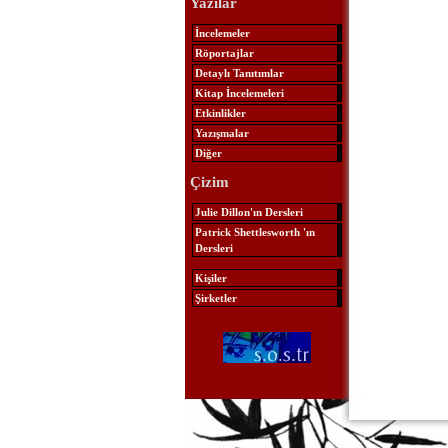
Yazılar
İncelemeler
Röportajlar
Detaylı Tanıtımlar
Kitap İncelemeleri
Etkinlikler
Yazışmalar
Diğer
Çizim
Julie Dillon'ın Dersleri
Patrick Shettlesworth 'ın
Dersleri
Kişiler
Şirketler