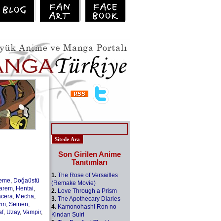
Son Girilen Anime
Tanıtımları
1.
The Rose of Versailles
leme
,
Doğaüstü
(Remake Movie)
arem
,
Hentai
,
2.
Love Through a Prism
cera
,
Mecha
,
3.
The Apothecary Diaries
zm
,
Seinen
,
4.
Kamonohashi Ron no
af
,
Uzay
,
Vampir
,
Kindan Suiri