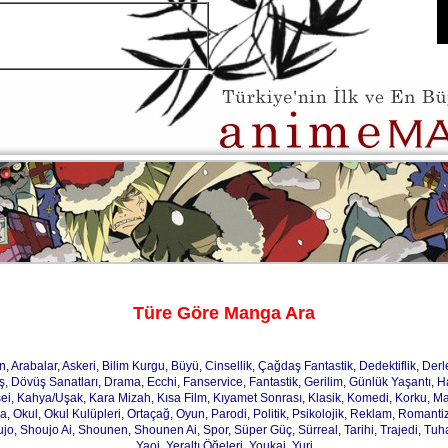
Türe Göre Manga Ara
n
,
Arabalar
,
Askeri
,
Bilim Kurgu
,
Büyü
,
Cinsellik
,
Çağdaş Fantastik
,
Dedektiflik
,
Der
ş
,
Dövüş Sanatları
,
Drama
,
Ecchi
,
Fanservice
,
Fantastik
,
Gerilim
,
Günlük Yaşantı
,
H
ei
,
Kahya/Uşak
,
Kara Mizah
,
Kısa Film
,
Kıyamet Sonrası
,
Klasik
,
Komedi
,
Korku
,
Ma
ja
,
Okul
,
Okul Kulüpleri
,
Ortaçağ
,
Oyun
,
Parodi
,
Politik
,
Psikolojik
,
Reklam
,
Romanti
ujo
,
Shoujo Ai
,
Shounen
,
Shounen Ai
,
Spor
,
Süper Güç
,
Sürreal
,
Tarihi
,
Trajedi
,
Tuh
Yaoi
,
Yeraltı Öğeleri
,
Youkai
,
Yuri