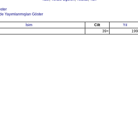
öster
de Yayımlanmışları Göster
İsim
Cilt
Yıl
39+
199