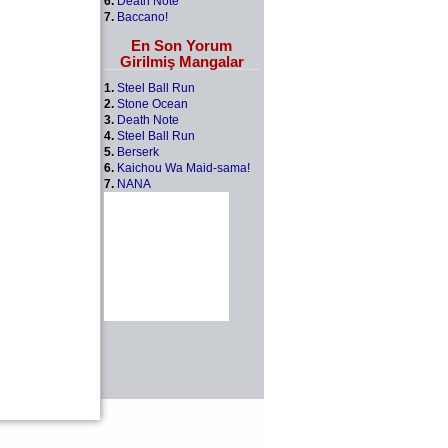
6.
Death Note
7.
Baccano!
En Son Yorum
Girilmiş Mangalar
1.
Steel Ball Run
2.
Stone Ocean
3.
Death Note
4.
Steel Ball Run
5.
Berserk
6.
Kaichou Wa Maid-sama!
7.
NANA