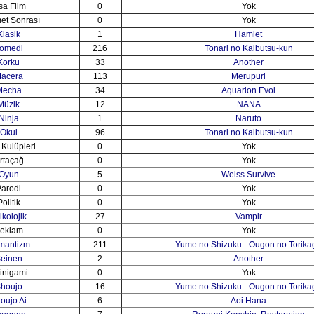
sa Film
0
Yok
et Sonrası
0
Yok
Klasik
1
Hamlet
omedi
216
Tonari no Kaibutsu-kun
Korku
33
Another
acera
113
Merupuri
Mecha
34
Aquarion Evol
Müzik
12
NANA
Ninja
1
Naruto
Okul
96
Tonari no Kaibutsu-kun
 Kulüpleri
0
Yok
rtaçağ
0
Yok
Oyun
5
Weiss Survive
arodi
0
Yok
Politik
0
Yok
ikolojik
27
Vampir
eklam
0
Yok
mantizm
211
Yume no Shizuku - Ougon no Torika
einen
2
Another
inigami
0
Yok
houjo
16
Yume no Shizuku - Ougon no Torika
oujo Ai
6
Aoi Hana