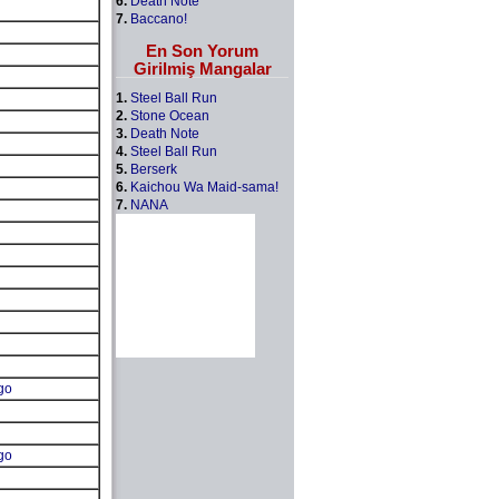
6.
Death Note
7.
Baccano!
En Son Yorum
Girilmiş Mangalar
1.
Steel Ball Run
2.
Stone Ocean
3.
Death Note
4.
Steel Ball Run
5.
Berserk
6.
Kaichou Wa Maid-sama!
7.
NANA
go
go