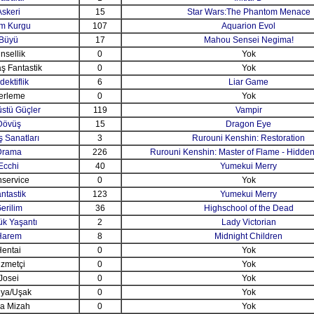
Askeri
15
Star Wars:The Phantom Menace
im Kurgu
107
Aquarion Evol
Büyü
17
Mahou Sensei Negima!
nsellik
0
Yok
ş Fantastik
0
Yok
ektiflik
6
Liar Game
erleme
0
Yok
stü Güçler
119
Vampir
Dövüş
15
Dragon Eye
 Sanatları
3
Rurouni Kenshin: Restoration
Drama
226
Rurouni Kenshin: Master of Flame - Hidde
Ecchi
40
Yumekui Merry
service
0
Yok
ntastik
123
Yumekui Merry
erilim
36
Highschool of the Dead
ük Yaşantı
2
Lady Victorian
Harem
8
Midnight Children
entai
0
Yok
izmetçi
0
Yok
Josei
0
Yok
ya/Uşak
0
Yok
a Mizah
0
Yok