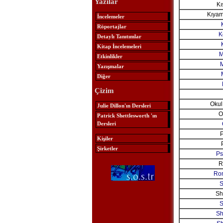
Yazılar
Kı
Kıyam
İncelemeler
Röportajlar
K
Detaylı Tanıtımlar
Kitap İncelemeleri
M
Etkinlikler
Yazışmalar
Diğer
Çizim
Okul
Julie Dillon'ın Dersleri
O
Patrick Shettlesworth 'ın
Dersleri
P
Kişiler
Şirketler
Ps
R
Ro
S
Sh
S
Sh