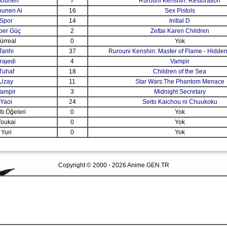
hounen
7
Rurouni Kenshin: Restoration
unen Ai
16
Sex Pistols
Spor
14
Initial D
per Güç
2
Zettai Karen Children
ürreal
0
Yok
Tarihi
37
Rurouni Kenshin: Master of Flame - Hidde
rajedi
4
Vampir
Tuhaf
18
Children of the Sea
Uzay
11
Star Wars:The Phantom Menace
ampir
3
Midnight Secretary
Yaoi
24
Seito Kaichou ni Chuukoku
tı Öğeleri
0
Yok
oukai
0
Yok
Yuri
0
Yok
Copyright © 2000 - 2026 Anime.GEN.TR