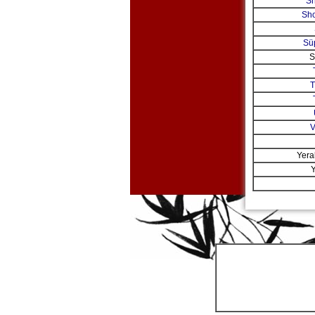
S
Sho
Sü
S
T
V
Yeral
Y