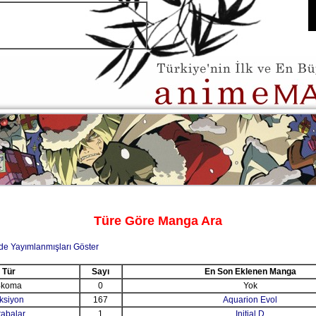
Türe Göre Manga Ara
de Yayımlanmışları Göster
Tür
Sayı
En Son Eklenen Manga
4koma
0
Yok
ksiyon
167
Aquarion Evol
rabalar
1
Initial D