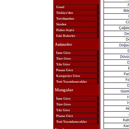
Genel
Bil
Türkiye'den
Yurtdışından
Ci
Siteden
Çağda
Haber Arşivi
Ded
Eski Haberler
D
Animeler
Doğaü
İsme Göre
Dövüş
Türe Göre
Yıla Göre
Puana Göre
Fan
Kategoriye Göre
Fa
Yeni Yayımlanacaklar
G
Mangalar
Günl
İsme Göre
H
Türe Göre
H
Yıla Göre
Puana Göre
Kah
Yeni Yayımlanacaklar
Kar