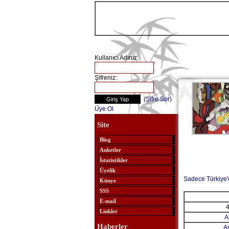
Kullanıcı Adınız:
Şifreniz:
(
Şifre Sor
)
Üye Ol
Site
Blog
Anketler
İstatistikler
Üyelik
Sadece Türkiye'
Künye
SSS
E-mail
Linkler
A
Haberler
A