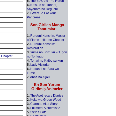
5.
The Boy And The Heron
6.
Natsu e no Tunnel,
Sayonara no Deguchi
7.
I Want To Eat Your
Pancreas
Son Girilen Manga
Tanıtımları
1.
Rurouni Kenshin: Master
of Flame - Hidden Chapter
2.
Rurouni Kenshin:
Restoration
3.
Yume no Shizuku - Ougon
n Chapter
no Torikago
4.
Tonari no Kaibutsu-kun
5.
Lady Victorian
6.
Hadashi no Bara wo
Fume
7.
Anne no Aijou
En Son Yorum
Girilmiş Animeler
1.
The Apothecary Diaries
2.
Koko wa Green Wood
3.
Clannad After Story
4.
Fullmetal Alchemist 2
5.
Steins Gate