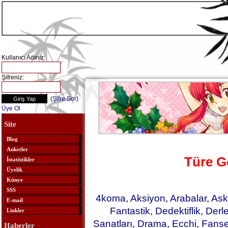
Kullanıcı Adınız:
Şifreniz:
(
Şifre Sor
)
Üye Ol
Site
Blog
Anketler
Türe G
İstatistikler
Üyelik
Künye
SSS
4koma
,
Aksiyon
,
Arabalar
,
Ask
E-mail
Fantastik
,
Dedektiflik
,
Derl
Linkler
Sanatları
,
Drama
,
Ecchi
,
Fanse
Haberler