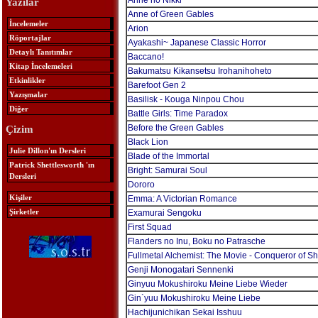
Anne no Nikki
Yazılar
Anne of Green Gables
İncelemeler
Arion
Röportajlar
Ayakashi~ Japanese Classic Horror
Detaylı Tanıtımlar
Baccano!
Kitap İncelemeleri
Bakumatsu Kikansetsu Irohanihoheto
Etkinlikler
Barefoot Gen 2
Yazışmalar
Basilisk - Kouga Ninpou Chou
Diğer
Battle Girls: Time Paradox
Before the Green Gables
Çizim
Black Lion
Julie Dillon'ın Dersleri
Blade of the Immortal
Patrick Shettlesworth 'ın
Bright: Samurai Soul
Dersleri
Dororo
Kişiler
Emma: A Victorian Romance
Şirketler
Examurai Sengoku
First Squad
Flanders no Inu, Boku no Patrasche
Fullmetal Alchemist: The Movie - Conqueror of 
Genji Monogatari Sennenki
Ginyuu Mokushiroku Meine Liebe Wieder
Gin`yuu Mokushiroku Meine Liebe
Hachijunichikan Sekai Isshuu