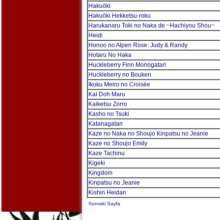
Hakuōki
Hakuōki Hekketsu-roku
Harukanaru Toki no Naka de ~Hachiyou Shou~
Heidi
Honoo no Alpen Rose: Judy & Randy
Hotaru No Haka
Huckleberry Finn Monogatari
Huckleberry no Bouken
Ikoku Meiro no Croisée
Kai Doh Maru
Kaiketsu Zorro
Kasho no Tsuki
Katanagatari
Kaze no Naka no Shoujo Kinpatsu no Jeanie
Kaze no Shoujo Emily
Kaze Tachinu
Kigeki
Kingdom
Kinpatsu no Jeanie
Kishin Heidan
Sonraki Sayfa