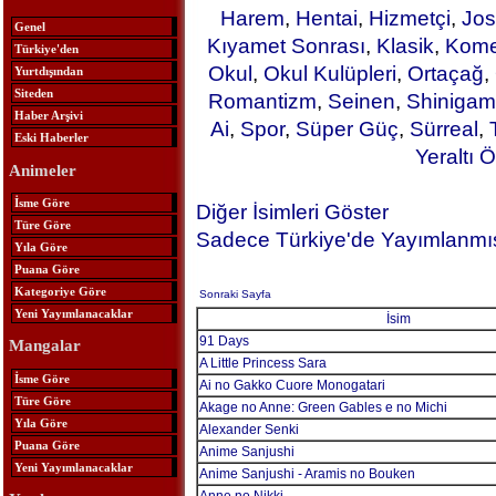
Harem
,
Hentai
,
Hizmetçi
,
Jos
Genel
Kıyamet Sonrası
,
Klasik
,
Kome
Türkiye'den
Okul
,
Okul Kulüpleri
,
Ortaçağ
,
Yurtdışından
Siteden
Romantizm
,
Seinen
,
Shinigam
Haber Arşivi
Ai
,
Spor
,
Süper Güç
,
Sürreal
,
Eski Haberler
Yeraltı Ö
Animeler
İsme Göre
Diğer İsimleri Göster
Türe Göre
Sadece Türkiye'de Yayımlanmış
Yıla Göre
Puana Göre
Kategoriye Göre
Sonraki Sayfa
Yeni Yayımlanacaklar
İsim
91 Days
Mangalar
A Little Princess Sara
İsme Göre
Ai no Gakko Cuore Monogatari
Türe Göre
Akage no Anne: Green Gables e no Michi
Yıla Göre
Alexander Senki
Puana Göre
Anime Sanjushi
Yeni Yayımlanacaklar
Anime Sanjushi - Aramis no Bouken