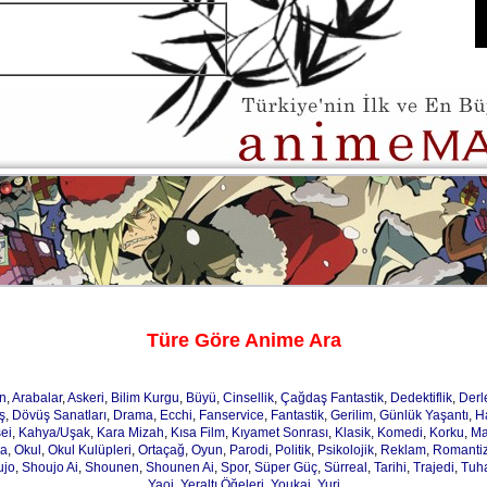
Türe Göre Anime Ara
n
,
Arabalar
,
Askeri
,
Bilim Kurgu
,
Büyü
,
Cinsellik
,
Çağdaş Fantastik
,
Dedektiflik
,
Der
ş
,
Dövüş Sanatları
,
Drama
,
Ecchi
,
Fanservice
,
Fantastik
,
Gerilim
,
Günlük Yaşantı
,
H
ei
,
Kahya/Uşak
,
Kara Mizah
,
Kısa Film
,
Kıyamet Sonrası
,
Klasik
,
Komedi
,
Korku
,
Ma
ja
,
Okul
,
Okul Kulüpleri
,
Ortaçağ
,
Oyun
,
Parodi
,
Politik
,
Psikolojik
,
Reklam
,
Romanti
ujo
,
Shoujo Ai
,
Shounen
,
Shounen Ai
,
Spor
,
Süper Güç
,
Sürreal
,
Tarihi
,
Trajedi
,
Tuh
Yaoi
,
Yeraltı Öğeleri
,
Youkai
,
Yuri