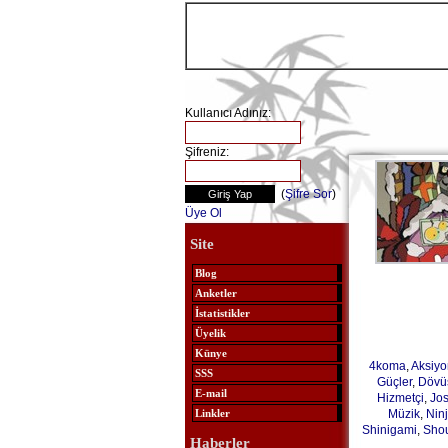
Kullanıcı Adınız:
Şifreniz:
(
Şifre Sor
)
Üye Ol
Site
Blog
Anketler
İstatistikler
Üyelik
Künye
4koma
,
Aksiyo
SSS
Güçler
,
Dövü
E-mail
Hizmetçi
,
Jos
Müzik
,
Nin
Linkler
Shinigami
,
Sho
Haberler