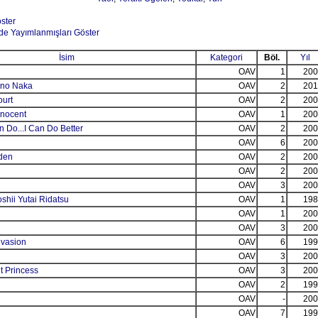
öster
de Yayımlanmışları Göster
İsim
Kategori
Böl.
Yıl
OAV
1
200
 no Naka
OAV
2
201
ourt
OAV
2
200
nnocent
OAV
1
200
 Do...I Can Do Better
OAV
2
200
OAV
6
200
iden
OAV
2
200
OAV
2
200
OAV
3
200
shii Yutai Ridatsu
OAV
1
198
OAV
1
200
OAV
3
200
vasion
OAV
6
199
OAV
3
200
t Princess
OAV
3
200
OAV
2
199
OAV
-
200
OAV
7
199