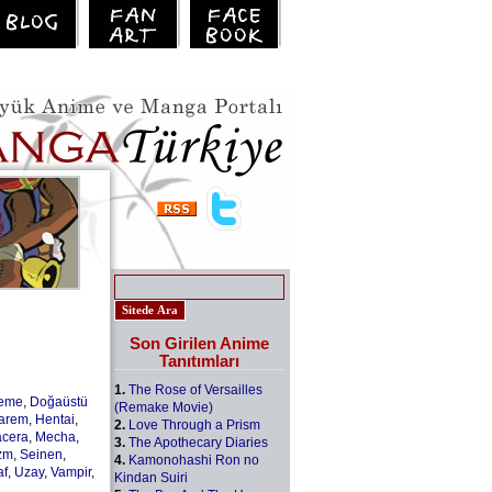
Son Girilen Anime
Tanıtımları
1.
The Rose of Versailles
leme
,
Doğaüstü
(Remake Movie)
arem
,
Hentai
,
2.
Love Through a Prism
cera
,
Mecha
,
3.
The Apothecary Diaries
zm
,
Seinen
,
4.
Kamonohashi Ron no
af
,
Uzay
,
Vampir
,
Kindan Suiri