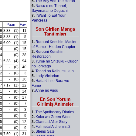
5.
The Boy And The Heron
6.
Natsu e no Tunnel,
Sayonara no Deguchi
7.
I Want To Eat Your
Pancreas
Puan
Fav.
Son Girilen Manga
9
8.33
(1)
11
Tanıtımları
0
8.83
(1)
5
1.
Rurouni Kenshin: Master
0
6.00
(1)
15
of Flame - Hidden Chapter
4
-
(0)
15
2.
Rurouni Kenshin:
4
-
(0)
28
Restoration
1
5.38
(4)
94
3.
Yume no Shizuku - Ougon
no Torikago
2
-
(0)
40
4.
Tonari no Kaibutsu-kun
2
-
(0)
3
5.
Lady Victorian
1
-
(0)
16
6.
Hadashi no Bara wo
7
7.17
(1)
22
Fume
7.
Anne no Aijou
1
-
(0)
14
3
-
(0)
17
En Son Yorum
Girilmiş Animeler
0
-
(0)
7
3
-
(0)
3
1.
The Apothecary Diaries
3
-
(0)
9
2.
Koko wa Green Wood
3.
Clannad After Story
5
-
(0)
12
4.
Fullmetal Alchemist 2
9
-
(0)
9
5.
Steins Gate
9
7.50
(1)
31