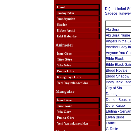
Genel
Diğer İsimleri G
Türkiye'den
Sadece Türkiye'
Yurtdışından
Siteden
Aki Sora
Haber Arşivi
Aki Sora: Yume
Eski Haberler
Angels in the C
Animeler
Another Lady I
Anyone You Can
İsme Göre
Bible Black
Türe Göre
Bible Black Ga
Yıla Göre
Blood Royale
Puana Göre
Blood Shadow
Kategoriye Göre
Body Jack: Tano
Yeni Yayımlanacaklar
City of Sin
Mangalar
Darling
Demon Beast In
İsme Göre
Dorei Kaigo
Türe Göre
Elufina - Servan
Yıla Göre
Elven Bride
Puana Göre
Fault!!
Yeni Yayımlanacaklar
G-Taste