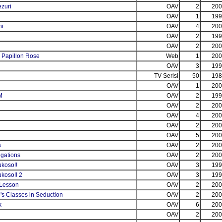
zuri
OAV
2
200
OAV
1
199
hi
OAV
4
200
OAV
2
199
OAV
2
200
 Papillon Rose
Web
1
200
OAV
3
199
TV Serisi
50
198
OAV
1
200
M
OAV
2
199
OAV
2
200
OAV
4
200
OAV
2
200
OAV
5
200
s
OAV
2
200
igations
OAV
2
200
ukoso!!
OAV
3
199
ukoso!! 2
OAV
3
199
 Lesson
OAV
2
200
's Classes in Seduction
OAV
2
200
k
OAV
6
200
OAV
2
200