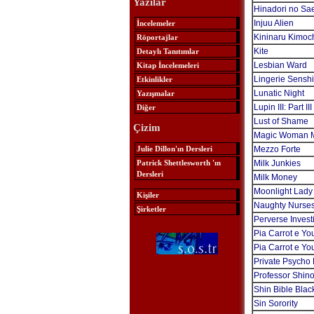
Yazılar
Hinadori no Sae
Injuu Alien
İncelemeler
Kininaru Kimoc
Röportajlar
Kite
Detaylı Tanıtımlar
Lesbian Ward
Kitap İncelemeleri
Lingerie Senshi
Etkinlikler
Lunatic Night
Yazışmalar
Lupin III: Part III
Diğer
Lust of Shame
Çizim
Magic Woman 
Julie Dillon'ın Dersleri
Mezzo Forte
Patrick Shettlesworth 'ın
Milk Junkies
Dersleri
Milk Money
Moonlight Lady
Kişiler
Naughty Nurse
Şirketler
Perverse Invest
Pia Carrot e Yo
Pia Carrot e Yo
Private Psycho
Professor Shino
Shin Bible Blac
Sin Sorority