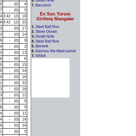
6.
Death Note
0
-
(0)
4
7.
Baccano!
7
-
(0)
5
En Son Yorum
4
3.42
(2)
18
Girilmiş Mangalar
8
6.42
(2)
23
1.
Steel Ball Run
3
-
(0)
17
2.
Stone Ocean
3
-
(0)
14
3.
Death Note
6
-
(0)
9
4.
Steel Ball Run
5.
Berserk
4
-
(0)
2
6.
Kaichou Wa Maid-sama!
3
-
(0)
13
7.
NANA
6
-
(0)
6
0
-
(0)
15
5
-
(0)
24
4
-
(0)
16
1
-
(0)
32
3
-
(0)
18
3
-
(0)
12
7
-
(0)
9
8
-
(0)
5
4
-
(0)
11
4
-
(0)
19
4
-
(0)
24
1
-
(0)
5