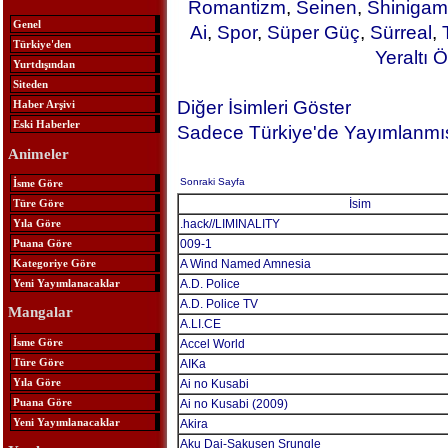
Romantizm
,
Seinen
,
Shinigam
Genel
Ai
,
Spor
,
Süper Güç
,
Sürreal
,
Türkiye'den
Yeraltı Ö
Yurtdışından
Siteden
Diğer İsimleri Göster
Haber Arşivi
Eski Haberler
Sadece Türkiye'de Yayımlanmış
Animeler
Sonraki Sayfa
İsme Göre
Türe Göre
İsim
Yıla Göre
.hack//LIMINALITY
Puana Göre
009-1
Kategoriye Göre
A Wind Named Amnesia
Yeni Yayımlanacaklar
A.D. Police
A.D. Police TV
Mangalar
A.LI.CE
İsme Göre
Accel World
Türe Göre
AIKa
Yıla Göre
Ai no Kusabi
Puana Göre
Ai no Kusabi (2009)
Yeni Yayımlanacaklar
Akira
Aku Dai-Sakusen Srungle