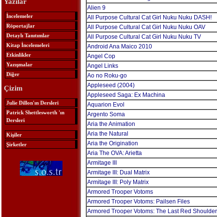
Yazılar
Alien 9
İncelemeler
All Purpose Cultural Cat Girl Nuku Nuku DASH!
Röportajlar
All Purpose Cultural Cat Girl Nuku Nuku OAV
Detaylı Tanıtımlar
All Purpose Cultural Cat Girl Nuku Nuku TV
Kitap İncelemeleri
Android Ana Maico 2010
Etkinlikler
Angel Cop
Yazışmalar
Angel Links
Diğer
Ao no Roku-go
Appleseed (2004)
Çizim
Appleseed Saga: Ex Machina
Julie Dillon'ın Dersleri
Aquarion Evol
Patrick Shettlesworth 'ın
Argento Soma
Dersleri
Aria the Animation
Aria the Natural
Kişiler
Aria the Origination
Şirketler
Aria The OVA: Arietta
Armitage III
Armitage III: Dual Matrix
Armitage III: Poly Matrix
Armored Trooper Votoms
Armored Trooper Votoms: Pailsen Files
Armored Trooper Votoms: The Last Red Shoulder