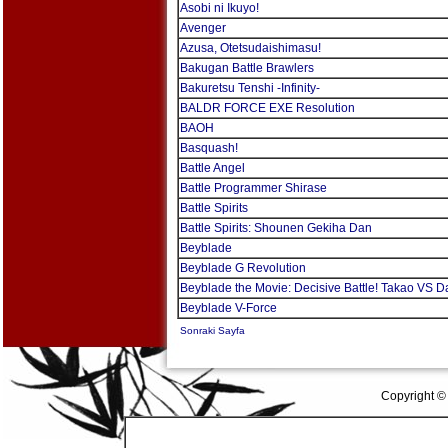
Asobi ni Ikuyo!
Avenger
Azusa, Otetsudaishimasu!
Bakugan Battle Brawlers
Bakuretsu Tenshi -Infinity-
BALDR FORCE EXE Resolution
BAOH
Basquash!
Battle Angel
Battle Programmer Shirase
Battle Spirits
Battle Spirits: Shounen Gekiha Dan
Beyblade
Beyblade G Revolution
Beyblade the Movie: Decisive Battle! Takao VS D
Beyblade V-Force
Sonraki Sayfa
Copyright ©