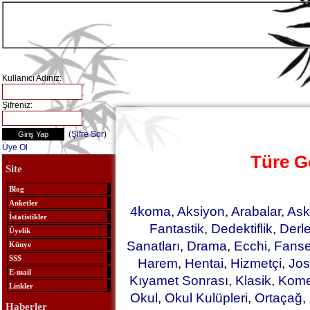
Kullanıcı Adınız:
Şifreniz:
(
Şifre Sor
)
Üye Ol
Türe G
Site
Blog
Anketler
4koma
,
Aksiyon
,
Arabalar
,
Ask
İstatistikler
Fantastik
,
Dedektiflik
,
Derl
Üyelik
Sanatları
,
Drama
,
Ecchi
,
Fanse
Künye
SSS
Harem
,
Hentai
,
Hizmetçi
,
Jos
E-mail
Kıyamet Sonrası
,
Klasik
,
Kome
Linkler
Okul
,
Okul Kulüpleri
,
Ortaçağ
,
Haberler