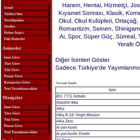
Harem
,
Hentai
,
Hizmetçi
,
Jos
Genel
Kıyamet Sonrası
,
Klasik
,
Kome
Türkiye'den
Okul
,
Okul Kulüpleri
,
Ortaçağ
,
Yurtdışından
Siteden
Romantizm
,
Seinen
,
Shinigam
Haber Arşivi
Ai
,
Spor
,
Süper Güç
,
Sürreal
,
Eski Haberler
Yeraltı Ö
Animeler
İsme Göre
Diğer İsimleri Göster
Türe Göre
Sadece Türkiye'de Yayımlanmış
Yıla Göre
Puana Göre
Kategoriye Göre
Sonraki Sayfa
Yeni Yayımlanacaklar
İsim
801 T.T.S. Airbats
Mangalar
Abashiri Ikka
İsme Göre
AIKa
Türe Göre
AIKa R-16: Virgin Mission
Yıla Göre
AIKa Zero
Puana Göre
Ai yori Aoshi
Yeni Yayımlanacaklar
Ai yori Aoshi: Enishi