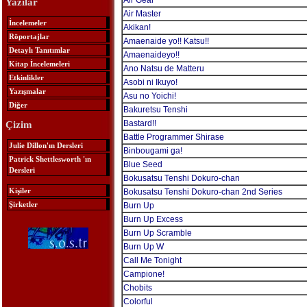
Air Gear
Yazılar
Air Master
İncelemeler
Akikan!
Röportajlar
Amaenaide yo!! Katsu!!
Detaylı Tanıtımlar
Amaenaideyo!!
Kitap İncelemeleri
Ano Natsu de Matteru
Etkinlikler
Asobi ni Ikuyo!
Yazışmalar
Asu no Yoichi!
Diğer
Bakuretsu Tenshi
Bastard!!
Çizim
Battle Programmer Shirase
Julie Dillon'ın Dersleri
Binbougami ga!
Patrick Shettlesworth 'ın
Blue Seed
Dersleri
Bokusatsu Tenshi Dokuro-chan
Kişiler
Bokusatsu Tenshi Dokuro-chan 2nd Series
Şirketler
Burn Up
Burn Up Excess
Burn Up Scramble
Burn Up W
Call Me Tonight
Campione!
Chobits
Colorful