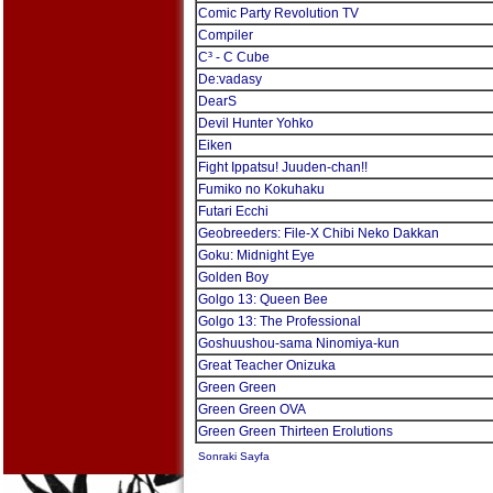
Comic Party Revolution TV
Compiler
C³ - C Cube
De:vadasy
DearS
Devil Hunter Yohko
Eiken
Fight Ippatsu! Juuden-chan!!
Fumiko no Kokuhaku
Futari Ecchi
Geobreeders: File-X Chibi Neko Dakkan
Goku: Midnight Eye
Golden Boy
Golgo 13: Queen Bee
Golgo 13: The Professional
Goshuushou-sama Ninomiya-kun
Great Teacher Onizuka
Green Green
Green Green OVA
Green Green Thirteen Erolutions
Sonraki Sayfa