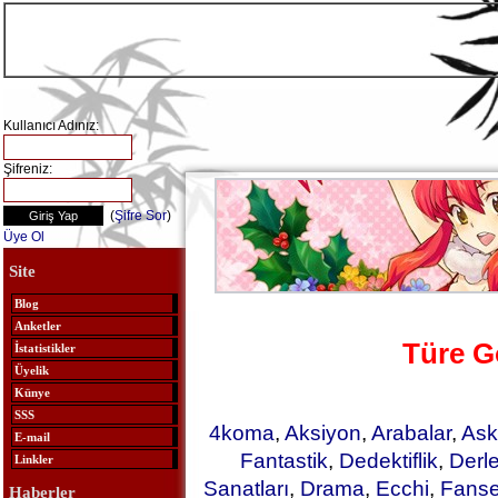
Kullanıcı Adınız:
Şifreniz:
(
Şifre Sor
)
Üye Ol
Site
Blog
Anketler
Türe G
İstatistikler
Üyelik
Künye
SSS
4koma
,
Aksiyon
,
Arabalar
,
Ask
E-mail
Fantastik
,
Dedektiflik
,
Derl
Linkler
Sanatları
,
Drama
,
Ecchi
,
Fanse
Haberler