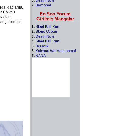
6.
Death Note
7.
Baccano!
rda, dağlarda,
es Raikou
En Son Yorum
ız olan
Girilmiş Mangalar
r gidecektir.
1.
Steel Ball Run
2.
Stone Ocean
3.
Death Note
4.
Steel Ball Run
5.
Berserk
6.
Kaichou Wa Maid-sama!
7.
NANA