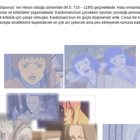
i Japonya’ nın Heian olduğu dönemde (M.S. 710 – 1185) geçmektedir. Hala ormanla
tanlar ve kötülükler yaşamaktadır. Kaidomaru'nun çocukken oyunlar oynadığı prens
 kötülük için çalışır olmuştur. Kaidomaru'nun en güçlü düşmanıdır artık. Cesur bir k
vaşta sevdiklerini kaybedecek ve çok acı çekecek ama pes etmeyerek sonuna kada