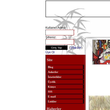
Kullanıcı Adınız:
Şifreniz:
(
Şifre Sor
)
Üye Ol
Site
Blog
Anketler
İstatistikler
Üyelik
Künye
SSS
E-mail
Linkler
Haberler