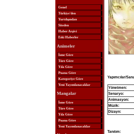
Genel
Türkiye'den
Yurtdışından
Siteden
Haber Arşivi
Eski Haberler
Animeler
İsme Göre
Türe Göre
Yıla Göre
Puana Göre
Yapımcılar/Sana
Kategoriye Göre
Yeni Yayımlanacaklar
Yönetmen:
Mangalar
Senaryo:
Animasyon:
İsme Göre
Müzik:
Türe Göre
Dizayn:
Yıla Göre
Puana Göre
Yeni Yayımlanacaklar
Tanıtım: