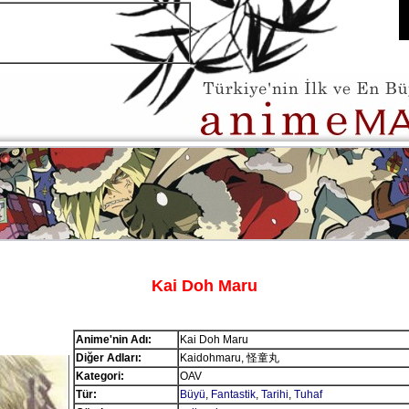
Kai Doh Maru
Anime'nin Adı:
Kai Doh Maru
Diğer Adları:
Kaidohmaru, 怪童丸
Kategori:
OAV
Tür:
Büyü
,
Fantastik
,
Tarihi
,
Tuhaf