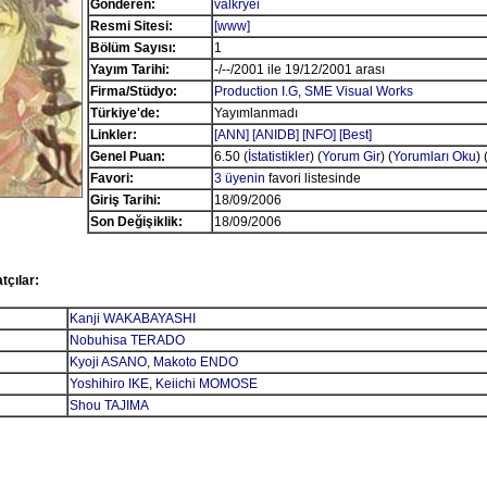
Gönderen:
valkryei
Resmi Sitesi:
[www]
Bölüm Sayısı:
1
Yayım Tarihi:
-/--/2001 ile 19/12/2001 arası
Firma/Stüdyo:
Production I.G
,
SME Visual Works
Türkiye'de:
Yayımlanmadı
Linkler:
[ANN]
[ANIDB]
[NFO]
[Best]
Genel Puan:
6.50 (
İstatistikler
) (
Yorum Gir
) (
Yorumları Oku
)
Favori:
3 üyenin
favori listesinde
Giriş Tarihi:
18/09/2006
Son Değişiklik:
18/09/2006
tçılar:
Kanji WAKABAYASHI
Nobuhisa TERADO
Kyoji ASANO
,
Makoto ENDO
Yoshihiro IKE
,
Keiichi MOMOSE
Shou TAJIMA