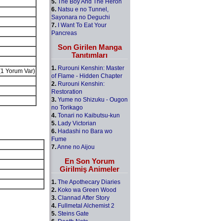
5.
The Boy And The Heron
6.
Natsu e no Tunnel,
Sayonara no Deguchi
7.
I Want To Eat Your
Pancreas
Son Girilen Manga
Tanıtımları
1.
Rurouni Kenshin: Master
 (1 Yorum Var)
of Flame - Hidden Chapter
2.
Rurouni Kenshin:
Restoration
3.
Yume no Shizuku - Ougon
no Torikago
4.
Tonari no Kaibutsu-kun
5.
Lady Victorian
6.
Hadashi no Bara wo
Fume
7.
Anne no Aijou
En Son Yorum
Girilmiş Animeler
1.
The Apothecary Diaries
2.
Koko wa Green Wood
3.
Clannad After Story
4.
Fullmetal Alchemist 2
5.
Steins Gate