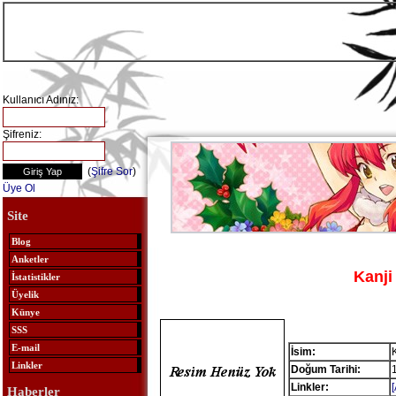
Kullanıcı Adınız:
Şifreniz:
(
Şifre Sor
)
Üye Ol
Site
Blog
Anketler
Kanj
İstatistikler
Üyelik
Künye
SSS
E-mail
İsim:
Linkler
Doğum Tarihi:
Linkler:
Haberler