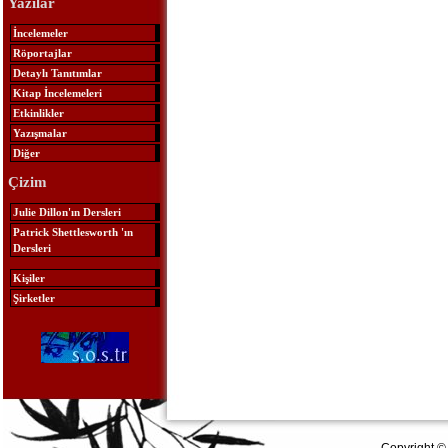
Yazılar
İncelemeler
Röportajlar
Detaylı Tanıtımlar
Kitap İncelemeleri
Etkinlikler
Yazışmalar
Diğer
Çizim
Julie Dillon'ın Dersleri
Patrick Shettlesworth 'ın
Dersleri
Kişiler
Şirketler