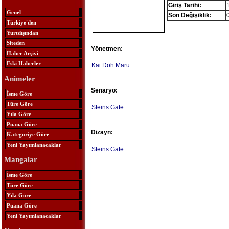
Giriş Tarihi:
Genel
Son Değişiklik:
Türkiye'den
Yurtdışından
Siteden
Yönetmen:
Haber Arşivi
Eski Haberler
Kai Doh Maru
Animeler
Senaryo:
İsme Göre
Türe Göre
Steins Gate
Yıla Göre
Puana Göre
Dizayn:
Kategoriye Göre
Yeni Yayımlanacaklar
Steins Gate
Mangalar
İsme Göre
Türe Göre
Yıla Göre
Puana Göre
Yeni Yayımlanacaklar