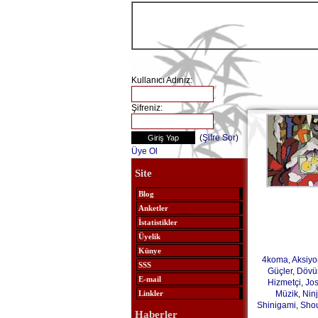
Kullanıcı Adınız:
Şifreniz:
(
Şifre Sor
)
Üye Ol
Site
Blog
Anketler
İstatistikler
Üyelik
Künye
4koma
,
Aksiyo
SSS
Güçler
,
Dövü
E-mail
Hizmetçi
,
Jos
Müzik
,
Nin
Linkler
Shinigami
,
Sho
Haberler