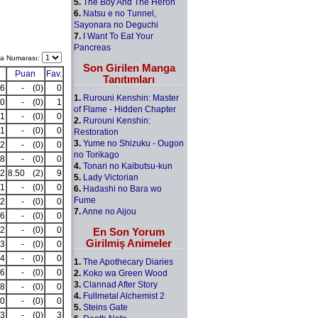
5.
The Boy And The Heron
6.
Natsu e no Tunnel,
Sayonara no Deguchi
7.
I Want To Eat Your
Pancreas
a Numarası:
Son Girilen Manga
Puan
Fav.
Tanıtımları
6
-
(0)
0
1.
Rurouni Kenshin: Master
0
-
(0)
1
of Flame - Hidden Chapter
1
-
(0)
0
2.
Rurouni Kenshin:
1
-
(0)
0
Restoration
3.
Yume no Shizuku - Ougon
2
-
(0)
0
no Torikago
8
-
(0)
0
4.
Tonari no Kaibutsu-kun
2
8.50
(2)
9
5.
Lady Victorian
1
-
(0)
0
6.
Hadashi no Bara wo
Fume
2
-
(0)
0
7.
Anne no Aijou
6
-
(0)
0
2
-
(0)
0
En Son Yorum
Girilmiş Animeler
3
-
(0)
0
4
-
(0)
0
1.
The Apothecary Diaries
6
-
(0)
0
2.
Koko wa Green Wood
3.
Clannad After Story
8
-
(0)
0
4.
Fullmetal Alchemist 2
0
-
(0)
0
5.
Steins Gate
3
-
(0)
3