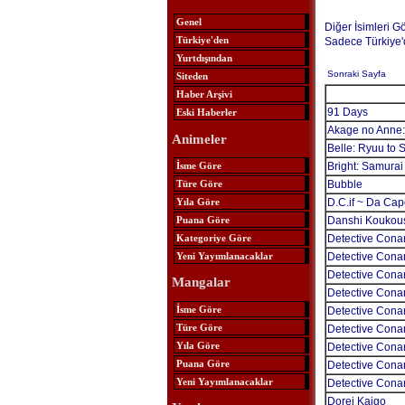
Genel
Diğer İsimleri G
Türkiye'den
Sadece Türkiye'
Yurtdışından
Sonraki Sayfa
Siteden
Haber Arşivi
91 Days
Eski Haberler
Akage no Anne:
Animeler
Belle: Ryuu to
İsme Göre
Bright: Samurai
Türe Göre
Bubble
Yıla Göre
D.C.if ~ Da Capo
Puana Göre
Danshi Koukous
Kategoriye Göre
Detective Cona
Yeni Yayımlanacaklar
Detective Conan
Detective Cona
Mangalar
Detective Conan
İsme Göre
Detective Conan
Türe Göre
Detective Cona
Yıla Göre
Detective Cona
Puana Göre
Detective Conan
Yeni Yayımlanacaklar
Detective Cona
Dorei Kaigo