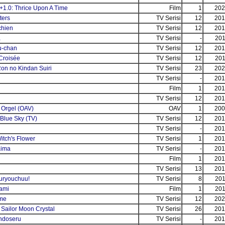
+1.0: Thrice Upon A Time
Film
1
202
ters
TV Serisi
12
201
hien
TV Serisi
12
201
a
TV Serisi
-
201
u-chan
TV Serisi
12
201
Croisée
TV Serisi
12
201
n no Kindan Suiri
TV Serisi
23
202
TV Serisi
-
201
Film
1
201
TV Serisi
12
201
Orgel (OAV)
OAV
1
200
Blue Sky (TV)
TV Serisi
12
201
TV Serisi
-
201
itch's Flower
TV Serisi
1
201
aima
TV Serisi
-
201
Film
1
201
TV Serisi
13
201
uryouchuu!
TV Serisi
8
201
ami
Film
1
201
ime
TV Serisi
12
202
 Sailor Moon Crystal
TV Serisi
26
201
ndoseru
TV Serisi
-
201