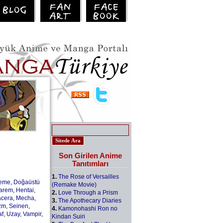
Son Girilen Anime
Tanıtımları
1.
The Rose of Versailles
leme
,
Doğaüstü
(Remake Movie)
arem
,
Hentai
,
2.
Love Through a Prism
cera
,
Mecha
,
3.
The Apothecary Diaries
zm
,
Seinen
,
4.
Kamonohashi Ron no
af
,
Uzay
,
Vampir
,
Kindan Suiri