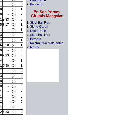
6.
Death Note
1
-
(0)
0
7.
Baccano!
8
-
(0)
1
En Son Yorum
0
-
(0)
2
Girilmiş Mangalar
1
8.33
(1)
5
1.
Steel Ball Run
5
8.17
(1)
1
2.
Stone Ocean
1
-
(0)
1
3.
Death Note
4.
Steel Ball Run
3
-
(0)
0
5.
Berserk
2
-
(0)
1
6.
Kaichou Wa Maid-sama!
6
9.50
(2)
1
7.
NANA
0
-
(0)
0
8
9.33
(1)
0
4
-
(0)
1
2
7.50
(1)
1
7
-
(0)
0
3
-
(0)
0
8
-
(0)
0
0
-
(0)
5
1
-
(0)
2
1
-
(0)
0
2
-
(0)
0
4
-
(0)
2
2
6.33
(1)
0