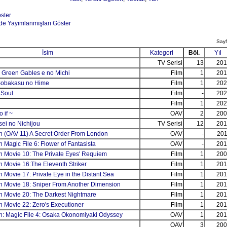
öster
de Yayımlanmışları Göster
Sayf
İsim
Kategori
Böl.
Yıl
TV Serisi
13
201
 Green Gables e no Michi
Film
1
201
 Sobakasu no Hime
Film
1
202
 Soul
Film
-
202
Film
1
202
 if ~
OAV
2
200
ei no Nichijou
TV Serisi
12
201
n (OAV 11) A Secret Order From London
OAV
-
201
 Magic File 6: Flower of Fantasista
OAV
-
201
n Movie 10: The Private Eyes' Requiem
Film
1
200
 Movie 16:The Eleventh Striker
Film
1
201
 Movie 17: Private Eye in the Distant Sea
Film
1
201
n Movie 18: Sniper From Another Dimension
Film
1
201
n Movie 20: The Darkest Nightmare
Film
1
201
 Movie 22: Zero's Executioner
Film
1
201
n: Magic File 4: Osaka Okonomiyaki Odyssey
OAV
1
201
OAV
3
200