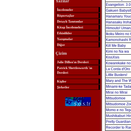
Yazılar
Evangelion: 3.0
İncelemeler
Gakuen Babysit
Röportajlar
Hanamaru Youc
Detaylı Tanıtımlar
Hanasaku Iroh
Kitap İncelemeleri
Himouto! Umar
Etkinlikler
Ikoku Meiro no 
Yazışmalar
Kamonohashi Ro
Diğer
Kill Me Baby
Kimi no Na wa
Çizim
KissXsis
Julie Dillon'ın Dersleri
Kowarekake no 
Patrick Shettlesworth 'ın
La Corda d'Oro 
Dersleri
Little Busters!
Mary and The W
Kişiler
Minami-ke Tad
Şirketler
Mirai no Mirai
Mitsudomoe
Mitsudomoe Zo
Momo e no Teg
Mushikaburi H
Pretty Guardian
Recorder to Ra