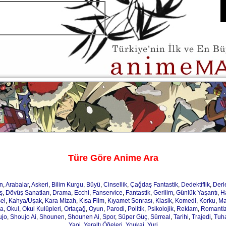
Türe Göre Anime Ara
n
,
Arabalar
,
Askeri
,
Bilim Kurgu
,
Büyü
,
Cinsellik
,
Çağdaş Fantastik
,
Dedektiflik
,
Der
ş
,
Dövüş Sanatları
,
Drama
,
Ecchi
,
Fanservice
,
Fantastik
,
Gerilim
,
Günlük Yaşantı
,
H
ei
,
Kahya/Uşak
,
Kara Mizah
,
Kısa Film
,
Kıyamet Sonrası
,
Klasik
,
Komedi
,
Korku
,
Ma
ja
,
Okul
,
Okul Kulüpleri
,
Ortaçağ
,
Oyun
,
Parodi
,
Politik
,
Psikolojik
,
Reklam
,
Romanti
ujo
,
Shoujo Ai
,
Shounen
,
Shounen Ai
,
Spor
,
Süper Güç
,
Sürreal
,
Tarihi
,
Trajedi
,
Tuh
Yaoi
,
Yeraltı Öğeleri
,
Youkai
,
Yuri