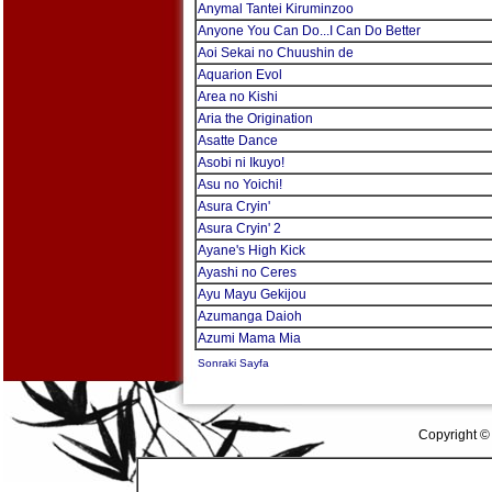
Anymal Tantei Kiruminzoo
Anyone You Can Do...I Can Do Better
Aoi Sekai no Chuushin de
Aquarion Evol
Area no Kishi
Aria the Origination
Asatte Dance
Asobi ni Ikuyo!
Asu no Yoichi!
Asura Cryin'
Asura Cryin' 2
Ayane's High Kick
Ayashi no Ceres
Ayu Mayu Gekijou
Azumanga Daioh
Azumi Mama Mia
Sonraki Sayfa
Copyright ©