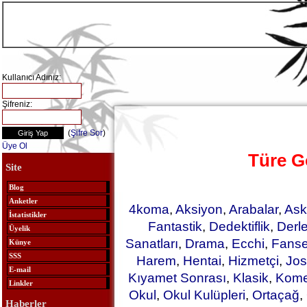
Kullanıcı Adınız:
Şifreniz:
(
Şifre Sor
)
Üye Ol
Türe G
Site
Blog
Anketler
4koma
,
Aksiyon
,
Arabalar
,
Ask
İstatistikler
Fantastik
,
Dedektiflik
,
Derl
Üyelik
Sanatları
,
Drama
,
Ecchi
,
Fanse
Künye
SSS
Harem
,
Hentai
,
Hizmetçi
,
Jos
E-mail
Kıyamet Sonrası
,
Klasik
,
Kome
Linkler
Okul
,
Okul Kulüpleri
,
Ortaçağ
,
Haberler