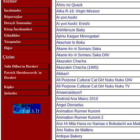
Yazılar
Ahiru no Quack
İncelemeler
AIKa R-16: Virgin Mission
Röportajlar
Ai yori Aoshi
Detaylı Tanıtımlar
Ai yori Aoshi: Enishi
Kitap İncelemeleri
Aishiteruze Baby
Etkinlikler
Ajimu Kaigan Monogatari
Yazışmalar
Akachan to Boku
Diğer
Akane-Iro ni Somaru Saka
Akane-Iro ni Somaru Saka OAV
Çizim
Akazukin Chacha
Julie Dillon'ın Dersleri
Akazukin Chacha (1995)
Patrick Shettlesworth 'ın
Akikan!
Dersleri
All Purpose Cultural Cat Girl Nuku Nuku OAV
All Purpose Cultural Cat Girl Nuku Nuku TV
Kişiler
Amaenaideyo!!
Şirketler
Android Ana Maico 2010
Angel Densetsu
Animation Runner Kuromi
Animation Runner Kuromi 2
Ano Hi Mita Hana no Namae o Bokutachi wa Mad
Ano Natsu de Matteru
Antique Bakery