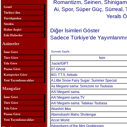
Romantizm
,
Seinen
,
Shinigam
Genel
Ai
,
Spor
,
Süper Güç
,
Sürreal
,
Türkiye'den
Yeraltı Ö
Yurtdışından
Siteden
Diğer İsimleri Göster
Haber Arşivi
Eski Haberler
Sadece Türkiye'de Yayımlanmış
Animeler
Sonraki Sayfa
İsme Göre
Türe Göre
İsim
Yıla Göre
.hack//GIFT
Puana Göre
07-Ghost
Kategoriye Göre
801 T.T.S. Airbats
Yeni Yayımlanacaklar
A Little Snow Fairy Sugar: Summer Special
Aa Megami-sama: Sorezore no Tsubasa
Mangalar
AA! Megami-sama
İsme Göre
AA! Megami-sama TV
Türe Göre
AA! Megami-sama: Tatakau Tsubasa
Yıla Göre
Abashiri Ikka
Puana Göre
Abenobashi Maho Shotengai
Yeni Yayımlanacaklar
Accel World
Adventures of the Mini Goddesses