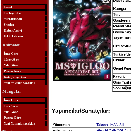
Diğer Adlar
Genel
Kategori:
Türkiye'den
Tür:
Yurtdışından
Gönderen:
Siteden
Resmi Site
Haber Arşivi
Bölüm Sayı
Eski Haberler
Yayım Tari
Animeler
Firma/Stü
İsme Göre
Türkiye'de
Türe Göre
Linkler:
Yıla Göre
Genel Pua
Puana Göre
Favori:
Kategoriye Göre
Giriş Tarihi
Yeni Yayımlanacaklar
Son Değişi
Mangalar
İsme Göre
Türe Göre
Yapımcılar/Sanatçılar:
Yıla Göre
Puana Göre
Yeni Yayımlanacaklar
Yönetmen:
Takashi IMANISHI
Animasyon:
Hiroshi OHNOGI
,
Asa