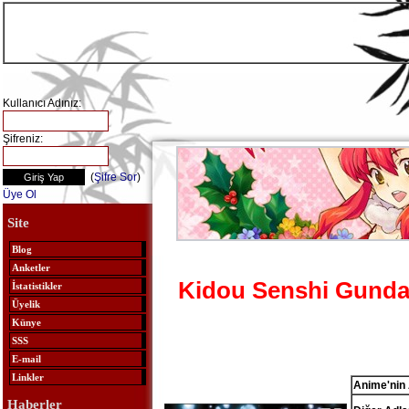
Kullanıcı Adınız:
Şifreniz:
(
Şifre Sor
)
Üye Ol
Site
Blog
Anketler
Kidou Senshi Gund
İstatistikler
Üyelik
Künye
SSS
E-mail
Linkler
Anime'nin 
Haberler