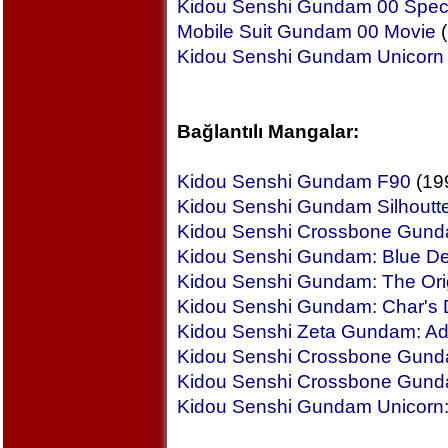
Kidou Senshi Gundam 00 Specia
Mobile Suit Gundam 00 Movie
(
Kidou Senshi Gundam Unicorn
Bağlantılı Mangalar:
Kidou Senshi Gundam F90
(19
Kidou Senshi Gundam Silhoutt
Kidou Senshi Crossbone Gun
Kidou Senshi Gundam: Blue De
Kidou Senshi Gundam: The Ori
Kidou Senshi Gundam: Char's D
Kidou Senshi Zeta Gundam: Ad
Kidou Senshi Crossbone Gunda
Kidou Senshi Crossbone Gund
Kidou Senshi Gundam Unicorn