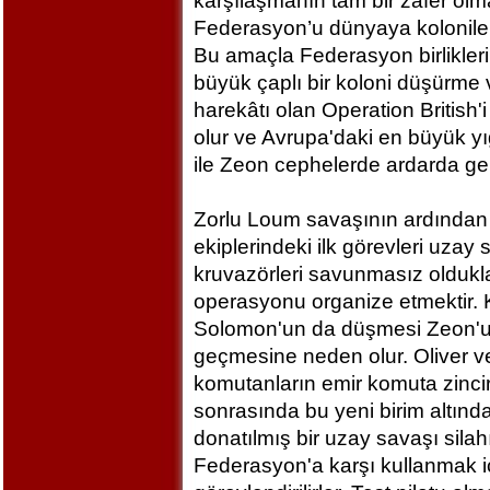
karşılaşmanın tam bir zafer ol
Federasyon’u dünyaya koloniler
Bu amaçla Federasyon birlikler
büyük çaplı bir koloni düşürme v
harekâtı olan Operation British'i 
olur ve Avrupa'daki en büyük y
ile Zeon cephelerde ardarda ge
Zorlu Loum savaşının ardından te
ekiplerindeki ilk görevleri uza
kruvazörleri savunmasız oldukla
operasyonu organize etmektir. 
Solomon'un da düşmesi Zeon'un
geçmesine neden olur. Oliver 
komutanların emir komuta zincir
sonrasında bu yeni birim altında
donatılmış bir uzay savaşı silah
Federasyon'a karşı kullanmak içi