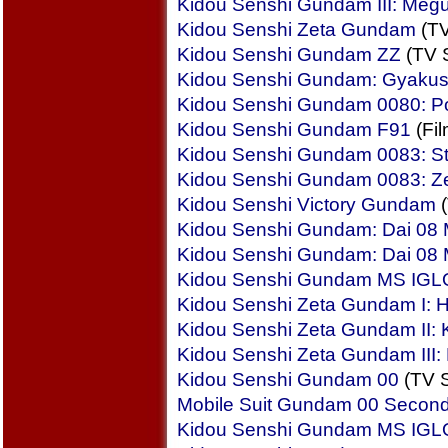
Kidou Senshi Gundam III: Megu
Kidou Senshi Zeta Gundam
(TV
Kidou Senshi Gundam ZZ
(TV S
Kidou Senshi Gundam: Gyakus
Kidou Senshi Gundam 0080: P
Kidou Senshi Gundam F91
(Fil
Kidou Senshi Gundam 0083: S
Kidou Senshi Gundam 0083: Z
Kidou Senshi Victory Gundam
(
Kidou Senshi Gundam: Dai 08 
Kidou Senshi Gundam: Dai 08 MS
Kidou Senshi Gundam MS IGLO
Kidou Senshi Zeta Gundam I: 
Kidou Senshi Zeta Gundam II: K
Kidou Senshi Zeta Gundam III:
Kidou Senshi Gundam 00
(TV S
Mobile Suit Gundam 00 Secon
Kidou Senshi Gundam MS IGLO