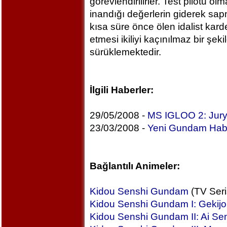
görevlendirilirler. Test pilotu ol
inandığı değerlerin giderek sa
kısa süre önce ölen idalist kard
etmesi ikiliyi kaçınılmaz bir şek
sürüklemektedir.
İlgili Haberler:
29/05/2008 -
MS IGLOO 2: Jur
23/03/2008 -
Yeni Gundam Habe
Bağlantılı Animeler:
Kidou Senshi Gundam
(TV Seri
Kidou Senshi Gundam I: Gekij
Kidou Senshi Gundam II: Ai Se