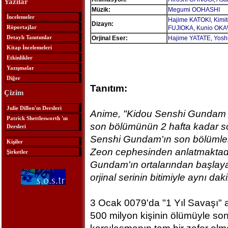
Yazılar
Müzik:
Megumi OOHASHI
İncelemeler
Hajime KATOKI
,
Kimi
Dizayn:
Röportajlar
FUJIOKA
,
Kunio OK
Detaylı Tanıtımlar
Orjinal Eser:
Hajime YATATE
,
Yosh
Kitap İncelemeleri
Etkinlikler
Yazışmalar
Diğer
Tanıtım:
Çizim
Julie Dillon'ın Dersleri
Anime, "Kidou Senshi Gundam
Patrick Shettlesworth 'ın
son bölümünün 2 hafta kadar s
Dersleri
Senshi Gundam'ın son bölümler
Kişiler
Zeon cephesinden anlatmaktadır
Şirketler
Gundam'ın ortalarından başlay
orjinal serinin bitimiyle aynı da
3 Ocak 0079'da "1 Yıl Savaşı" ad
500 milyon kişinin ölümüyle so