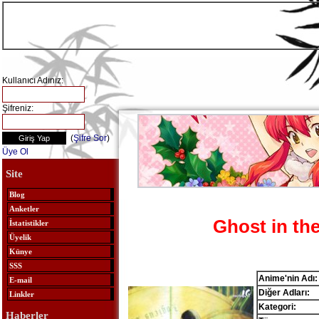
Kullanıcı Adınız:
Şifreniz:
(
Şifre Sor
)
Üye Ol
Site
Blog
Anketler
Ghost in the
İstatistikler
Üyelik
Künye
SSS
Anime'nin Adı:
E-mail
Diğer Adları:
Linkler
Kategori:
Haberler