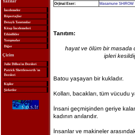
Yazılar
Orjinal Eser:
Masamune SHIROW
İncelemeler
Röportajlar
Detaylı Tanıtımlar
Kitap İncelemeleri
Tanıtım:
Etkinlikler
Yazışmalar
Diğer
hayat ve ölüm bir masada da
Çizim
ipleri kesil
Julie Dillon'ın Dersleri
Patrick Shettlesworth 'ın
Dersleri
Batou yaşayan bir kukladır.
Kişiler
Şirketler
Kolları, bacakları, tüm vücudu y
İnsani geçmişinden geriye kalanl
kadının anılarıdır.
İnsanlar ve makineler arasındaki