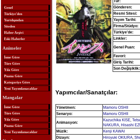
Tür:
Gönderen:
Genel
Resmi Sitesi:
Türkiye'den
Yayım Tarihi:
Yurtdışından
Firma/Stüdyo:
Siteden
Türkiye'de:
Haber Arşivi
Linkler:
Eski Haberler
Genel Puan:
Animeler
Favori:
İsme Göre
Giriş Tarihi:
Türe Göre
Son Değişiklik:
Yıla Göre
Puana Göre
Kategoriye Göre
Yeni Yayımlanacaklar
Yapımcılar/Sanatçılar:
Mangalar
İsme Göre
Yönetmen:
Mamoru OSHII
Türe Göre
Senaryo:
Mamoru OSHII
Yıla Göre
Kazuchika KISE
,
Tets
Animasyon:
NAKURA
,
Hisashi E
Puana Göre
Müzik:
Kenji KAWAI
Yeni Yayımlanacaklar
Dizayn:
Hiroyuki OKIURA
,
Shu