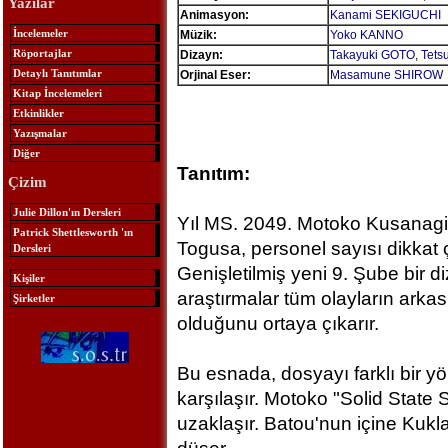
Yazılar
Animasyon:
Kanami SEKIGUCHI
İncelemeler
Müzik:
Yoko KANNO
Röportajlar
Dizayn:
Takayuki GOTO
,
Tets
Detaylı Tanıtımlar
Orjinal Eser:
Masamune SHIROW
Kitap İncelemeleri
Etkinlikler
Yazışmalar
Diğer
Tanıtım:
Çizim
Julie Dillon'ın Dersleri
Yıl MS. 2049. Motoko Kusanagi, 
Patrick Shettlesworth 'ın
Togusa, personel sayısı dikkat çe
Dersleri
Genişletilmiş yeni 9. Şube bir di
Kişiler
araştırmalar tüm olayların arka
Şirketler
olduğunu ortaya çıkarır.
Bu esnada, dosyayı farklı bir y
karşılaşır. Motoko "Solid State
uzaklaşır. Batou'nun içine Kukl