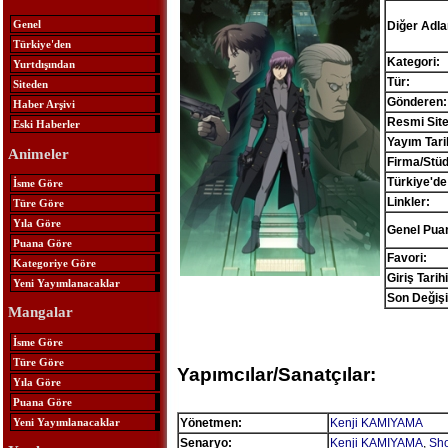
Genel
Diğer Adlar
Türkiye'den
Kategori:
Yurtdışından
Tür:
Siteden
Gönderen:
Haber Arşivi
Resmi Site
Eski Haberler
Yayım Tari
Animeler
Firma/Stü
Türkiye'de
İsme Göre
Linkler:
Türe Göre
Yıla Göre
Genel Pua
Puana Göre
Favori:
Kategoriye Göre
Giriş Tarihi
Yeni Yayımlanacaklar
Son Değişi
Mangalar
İsme Göre
Türe Göre
Yapımcılar/Sanatçılar:
Yıla Göre
Puana Göre
Yeni Yayımlanacaklar
Yönetmen:
Kenji KAMIYAMA
Senaryo:
Kenji KAMIYAMA
,
Sh