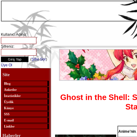
Kullanıcı Adınız:
Şifreniz:
(
Şifre Sor
)
Üye Ol
Site
Blog
Anketler
Ghost in the Shell: 
İstatistikler
Üyelik
Sta
Künye
SSS
E-mail
Linkler
Anime'nin 
Haberler