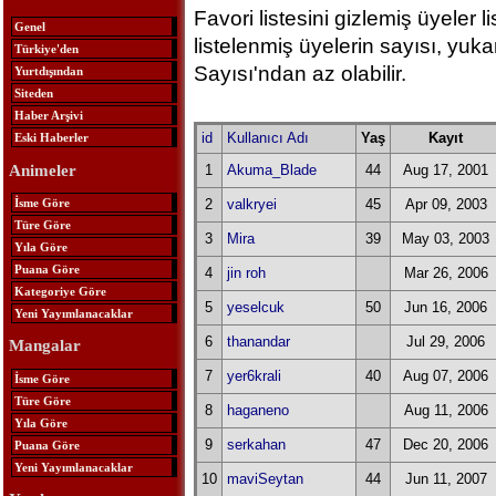
Favori listesini gizlemiş üyeler
Genel
listelenmiş üyelerin sayısı, yuk
Türkiye'den
Sayısı'ndan az olabilir.
Yurtdışından
Siteden
Haber Arşivi
id
Kullanıcı Adı
Yaş
Kayıt
Eski Haberler
Animeler
1
Akuma_Blade
44
Aug 17, 2001
İsme Göre
2
valkryei
45
Apr 09, 2003
Türe Göre
3
Mira
39
May 03, 2003
Yıla Göre
Puana Göre
4
jin roh
Mar 26, 2006
Kategoriye Göre
5
yeselcuk
50
Jun 16, 2006
Yeni Yayımlanacaklar
6
thanandar
Jul 29, 2006
Mangalar
7
yer6krali
40
Aug 07, 2006
İsme Göre
Türe Göre
8
haganeno
Aug 11, 2006
Yıla Göre
9
serkahan
47
Dec 20, 2006
Puana Göre
Yeni Yayımlanacaklar
10
maviSeytan
44
Jun 11, 2007