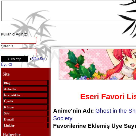
Kullanıcı Adınız:
Şifreniz:
(
Şifre Sor
)
Üye Ol
Site
Blog
Anketler
Eseri Favori Li
İstatistikler
Üyelik
Künye
Anime'nin Adı:
Ghost in the Sh
SSS
Society
E-mail
Favorilerine Eklemiş Üye Sayı
Linkler
Haberler