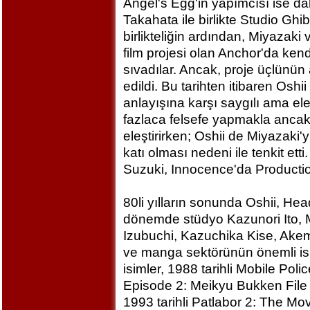
Angel's Egg'in yapımcısı ise d
Takahata ile birlikte Studio Ghi
birlikteliğin ardından, Miyazaki
film projesi olan Anchor'da ken
sıvadılar. Ancak, proje üçlünün a
edildi. Bu tarihten itibaren Oshi
anlayışına karşı saygılı ama eleş
fazlaca felsefe yapmakla ancak 
eleştirirken; Oshii de Miyazaki'yi
katı olması nedeni ile tenkit et
Suzuki, Innocence'da Production
80li yılların sonunda Oshii, He
dönemde stüdyo Kazunori Ito, 
Izubuchi, Kazuchika Kise, Ake
ve manga sektörünün önemli isi
isimler, 1988 tarihli Mobile Poli
Episode 2: Meikyu Bukken File 
1993 tarihli Patlabor 2: The Movi