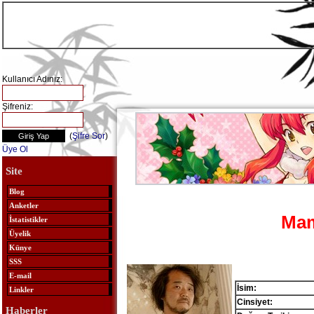
Kullanıcı Adınız:
Şifreniz:
(
Şifre Sor
)
Üye Ol
Site
Blog
Anketler
Mam
İstatistikler
Üyelik
Künye
SSS
E-mail
İsim:
Linkler
Cinsiyet:
Haberler