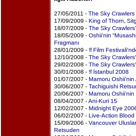
27/05/2011 -
The Sky Crawlers
17/09/2009 -
King of Thorn, Sit
18/07/2009 -
The Sky Crawlers
18/05/2009 -
Oshii’nin “Musash
Fragmanı
28/01/2009 -
!f Film Festivali'
12/10/2008 -
The Sky Crawlers'
29/02/2008 -
The Sky Crawlers'
30/01/2008 -
!f İstanbul 2008
01/07/2007 -
Mamoru Oshii'nin
30/06/2007 -
Tachiguishi Rets
20/06/2007 -
Mamoru Oshii'nin 
08/04/2007 -
Ani-Kuri 15
12/02/2007 -
Midnight Eye 2006'
06/02/2007 -
Live-Action Blood
15/09/2006 -
Vancouver Uluslara
Retsuden