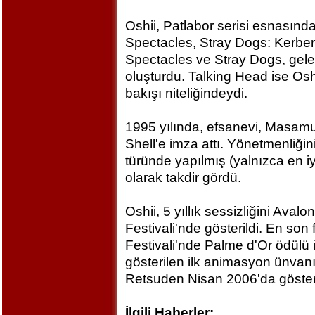
Oshii, Patlabor serisi esnasında
Spectacles, Stray Dogs: Kerbe
Spectacles ve Stray Dogs, gelece
oluşturdu. Talking Head ise Osh
bakışı niteliğindeydi.
1995 yılında, efsanevi, Masam
Shell'e imza attı. Yönetmenliğin
türünde yapılmış (yalnızca en iyi
olarak takdir gördü.
Oshii, 5 yıllık sessizliğini Ava
Festivali'nde gösterildi. En so
Festivali'nde Palme d'Or ödülü 
gösterilen ilk animasyon ünvanın
Retsuden Nisan 2006'da göster
İlgili Haberler: