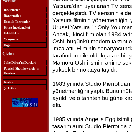
Yazılar
Yatsura'dan uyarlanan TV seris
İncelemeler
gerçekleştirdi. TV serisinin elde
Röportajlar
Yatsura filminin yönetmenliğini y
Detaylı Tanıtımlar
Urusei Yatsura 1: Only You man
Kitap İncelemeleri
Ancak, ikinci film olan 1984 tari
Etkinlikler
Yazışmalar
Oshii bugünkü modern tarzını o
Diğer
imza attı. Filminin senaryosun
Çizim
tarafından bile oldukça zor bir 
Mamoru Oshii ismini anime sek
Julie Dillon'ın Dersleri
Patrick Shettlesworth 'ın
yüksek bir noktaya taşıdı.
Dersleri
Kişiler
1983 yılında Studio Pierrot'dan
Şirketler
yönetmenliğini yaptı. Bunu müte
ayrıldı ve o tarihten bu güne 
etti.
1985 yılında Angel's Egg isimli 
tasarımlarını Studio Pierrot'da 