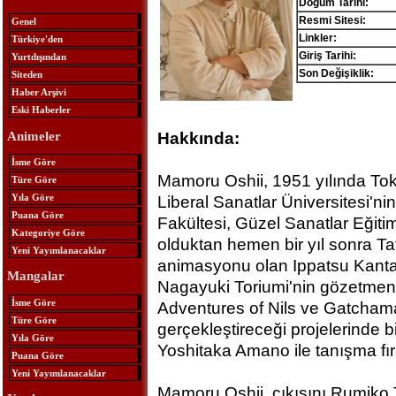
Doğum Tarihi:
Resmi Sitesi:
Genel
Linkler:
Türkiye'den
Giriş Tarihi:
Yurtdışından
Son Değişiklik:
Siteden
Haber Arşivi
Eski Haberler
Animeler
Hakkında:
İsme Göre
Mamoru Oshii, 1951 yılında Tok
Türe Göre
Yıla Göre
Liberal Sanatlar Üniversitesi'n
Puana Göre
Fakültesi, Güzel Sanatlar Eği
Kategoriye Göre
olduktan hemen bir yıl sonra Ta
Yeni Yayımlanacaklar
animasyonu olan Ippatsu Kanta-
Mangalar
Nagayuki Toriumi'nin gözetmenli
İsme Göre
Adventures of Nils ve Gatchaman
Türe Göre
gerçekleştireceği projelerinde bi
Yıla Göre
Yoshitaka Amano ile tanışma fır
Puana Göre
Yeni Yayımlanacaklar
Mamoru Oshii, çıkışını Rumiko