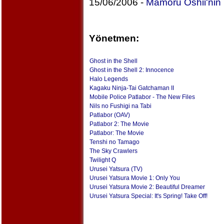
15/06/2006 -
Mamoru Oshii'nin M
Yönetmen:
Ghost in the Shell
Ghost in the Shell 2: Innocence
Halo Legends
Kagaku Ninja-Tai Gatchaman II
Mobile Police Patlabor - The New Files
Nils no Fushigi na Tabi
Patlabor (OAV)
Patlabor 2: The Movie
Patlabor: The Movie
Tenshi no Tamago
The Sky Crawlers
Twilight Q
Urusei Yatsura (TV)
Urusei Yatsura Movie 1: Only You
Urusei Yatsura Movie 2: Beautiful Dreamer
Urusei Yatsura Special: It's Spring! Take Off!