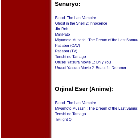
Senaryo:
Blood: The Last Vampire
Ghost in the Shell 2: Innocence
Jin-Roh
MiniPato
Miyamoto Musashi: The Dream of the Last Samur
Patlabor (OAV)
Patlabor (TV)
Tenshi no Tamago
Urusei Yatsura Movie 1: Only You
Urusei Yatsura Movie 2: Beautiful Dreamer
Orjinal Eser (Anime):
Blood: The Last Vampire
Miyamoto Musashi: The Dream of the Last Samur
Tenshi no Tamago
Twilight Q