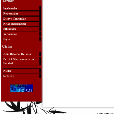
Yazılar
İncelemeler
Röportajlar
Detaylı Tanıtımlar
Kitap İncelemeleri
Etkinlikler
Yazışmalar
Diğer
Çizim
Julie Dillon'ın Dersleri
Patrick Shettlesworth 'ın
Dersleri
Kişiler
Şirketler