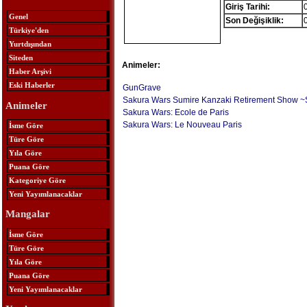
Giriş Tarihi:
Genel
Son Değişiklik:
Türkiye'den
Yurtdışından
Siteden
Animeler:
Haber Arşivi
Eski Haberler
GunGrave
Sakura Wars Sumire Kanzaki Retirement Show ~
Animeler
Sakura Wars: Ecole de Paris
Sakura Wars: Le Nouveau Paris
İsme Göre
Türe Göre
Yıla Göre
Puana Göre
Kategoriye Göre
Yeni Yayımlanacaklar
Mangalar
İsme Göre
Türe Göre
Yıla Göre
Puana Göre
Yeni Yayımlanacaklar