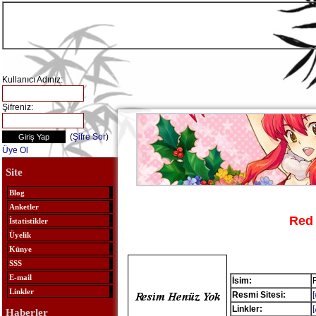
Kullanıcı Adınız:
Şifreniz:
(
Şifre Sor
)
Üye Ol
Site
Blog
Anketler
Red 
İstatistikler
Üyelik
Künye
SSS
E-mail
İsim:
Linkler
Resmi Sitesi:
Linkler:
Haberler