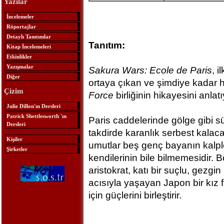
Yazılar
İncelemeler
Röportajlar
Detaylı Tanıtımlar
Tanıtım:
Kitap İncelemeleri
Etkinlikler
Yazışmalar
Sakura Wars: Ecole de Paris
, i
Diğer
ortaya çıkan ve şimdiye kadar
Çizim
Force
birliğinin hikayesini anlatı
Julie Dillon'ın Dersleri
Patrick Shettlesworth 'ın
Paris caddelerinde gölge gibi süz
Dersleri
takdirde karanlık serbest kalaca
Kişiler
umutlar beş genç bayanın kalpl
Şirketler
kendilerinin bile bilmemesidir. B
aristokrat, katı bir suçlu, gezgi
acısıyla yaşayan Japon bir kız fa
için güçlerini birleştirir.