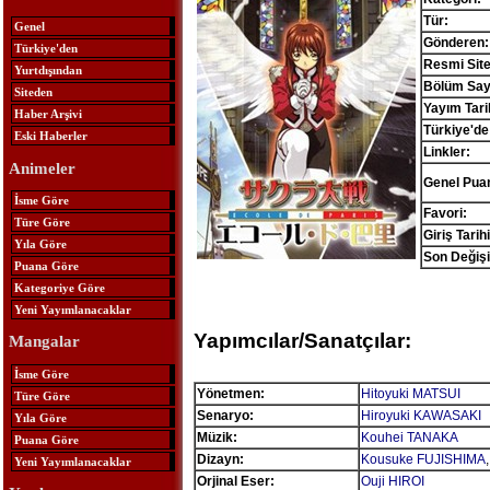
Tür:
Genel
Gönderen:
Türkiye'den
Resmi Site
Yurtdışından
Bölüm Sayı
Siteden
Yayım Tari
Haber Arşivi
Türkiye'de
Eski Haberler
Linkler:
Animeler
Genel Pua
İsme Göre
Favori:
Türe Göre
Giriş Tarihi
Yıla Göre
Son Değişi
Puana Göre
Kategoriye Göre
Yeni Yayımlanacaklar
Yapımcılar/Sanatçılar:
Mangalar
İsme Göre
Yönetmen:
Hitoyuki MATSUI
Türe Göre
Senaryo:
Hiroyuki KAWASAKI
Yıla Göre
Müzik:
Kouhei TANAKA
Puana Göre
Dizayn:
Kousuke FUJISHIMA
Yeni Yayımlanacaklar
Orjinal Eser:
Ouji HIROI