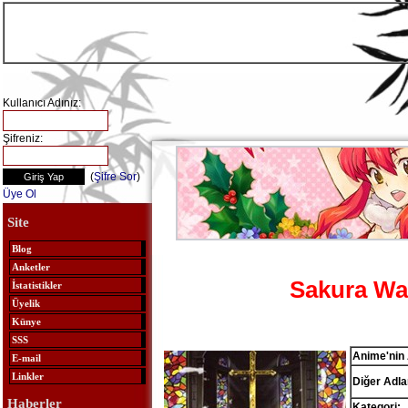
Kullanıcı Adınız:
Şifreniz:
(
Şifre Sor
)
Üye Ol
Site
Blog
Anketler
Sakura War
İstatistikler
Üyelik
Künye
SSS
Anime'nin 
E-mail
Linkler
Diğer Adlar
Haberler
Kategori: