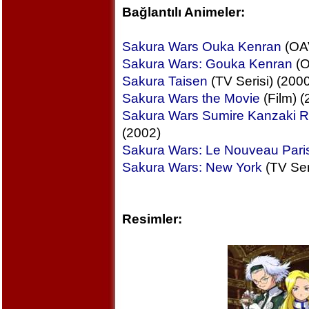
Bağlantılı Animeler:
Sakura Wars Ouka Kenran
(OAV
Sakura Wars: Gouka Kenran
(O
Sakura Taisen
(TV Serisi) (2000
Sakura Wars the Movie
(Film) (
Sakura Wars Sumire Kanzaki R
(2002)
Sakura Wars: Le Nouveau Pari
Sakura Wars: New York
(TV Ser
Resimler: