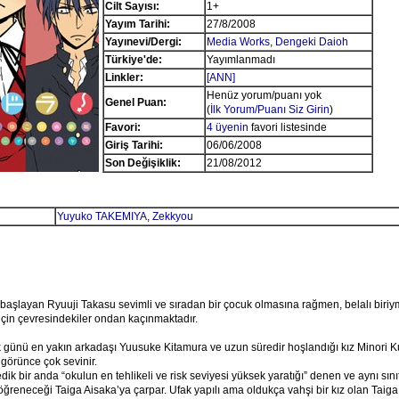
Cilt Sayısı:
1+
Yayım Tarihi:
27/8/2008
Yayınevi/Dergi:
Media Works
,
Dengeki Daioh
Türkiye'de:
Yayımlanmadı
Linkler:
[ANN]
Henüz yorum/puanı yok
Genel Puan:
(
İlk Yorum/Puanı Siz Girin
)
Favori:
4 üyenin
favori listesinde
Giriş Tarihi:
06/06/2008
Son Değişiklik:
21/08/2012
Yuyuko TAKEMIYA
,
Zekkyou
fa başlayan Ryuuji Takasu sevimli ve sıradan bir çocuk olmasına rağmen, belalı biriy
için çevresindekiler ondan kaçınmaktadır.
k günü en yakın arkadaşı Yuusuke Kitamura ve uzun süredir hoşlandığı kız Minori K
 görünce çok sevinir.
k bir anda “okulun en tehlikeli ve risk seviyesi yüksek yaratığı” denen ve aynı sınıf
öğreneceği Taiga Aisaka’ya çarpar. Ufak yapılı ama oldukça vahşi bir kız olan Taiga 