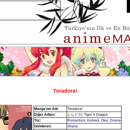
Toradora!
Manga'nın Adı:
Toradora!
Diğer Adları:
とらドラ!, Tiger X Dragon
Tür:
Romantizm
,
Komedi
,
Okul
,
Drama
Gönderen:
Shana