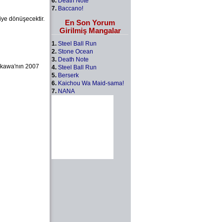
6.
Death Note
7.
Baccano!
iye dönüşecektir.
En Son Yorum
Girilmiş Mangalar
1.
Steel Ball Run
2.
Stone Ocean
3.
Death Note
okawa'nın 2007
4.
Steel Ball Run
5.
Berserk
6.
Kaichou Wa Maid-sama!
7.
NANA