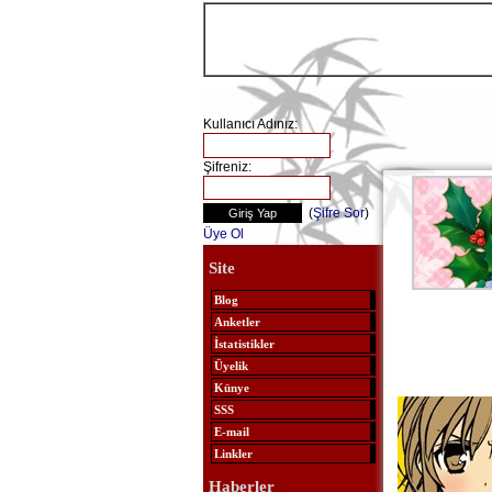
Kullanıcı Adınız:
Şifreniz:
(
Şifre Sor
)
Üye Ol
Site
Blog
Anketler
İstatistikler
Üyelik
Künye
SSS
E-mail
Linkler
Haberler