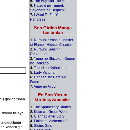
5.
The Boy And The Heron
6.
Natsu e no Tunnel,
Sayonara no Deguchi
7.
I Want To Eat Your
Pancreas
Son Girilen Manga
Tanıtımları
1.
Rurouni Kenshin: Master
of Flame - Hidden Chapter
2.
Rurouni Kenshin:
Restoration
3.
Yume no Shizuku - Ougon
no Torikago
4.
Tonari no Kaibutsu-kun
5.
Lady Victorian
6.
Hadashi no Bara wo
Fume
7.
Anne no Aijou
En Son Yorum
Girilmiş Animeler
miş gibi görünen
1.
The Apothecary Diaries
2.
Koko wa Green Wood
ushieda ile aynı
3.
Clannad After Story
4.
Fullmetal Alchemist 2
ta olduklarını
5.
Steins Gate
da kendisi gibi