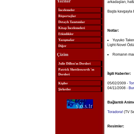
Yazılar
arkadaşları, hatta
İncelemeler
Başta kavgayla b
Röportajlar
Detaylı Tanıtımlar
Kitap İncelemeleri
Notlar:
Etkinlikler
Yazışmalar
Yuyuko Takemi
Light-Novel Ödül
Diğer
Çizim
Romanın mang
Julie Dillon'ın Dersleri
Patrick Shettlesworth 'ın
İlgili Haberler:
Dersleri
05/02/2009 -
Tor
Kişiler
04/11/2008 -
Bu
Şirketler
Bağlantılı Anim
Toradora!
(TV Se
Resimler: