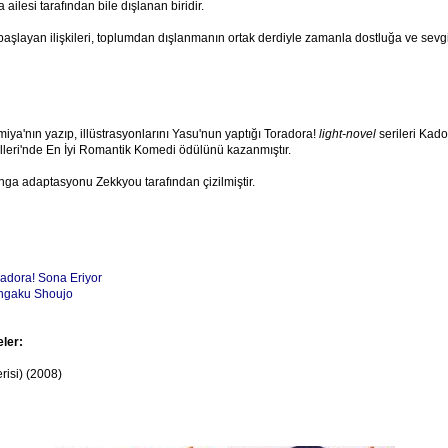
 ailesi tarafından bile dışlanan biridir.
aşlayan ilişkileri, toplumdan dışlanmanın ortak derdiyle zamanla dostluğa ve sevg
ya'nın yazıp, illüstrasyonlarını Yasu'nun yaptığı Toradora!
light-novel
serileri Kad
leri'nde En İyi Romantik Komedi ödülünü kazanmıştır.
a adaptasyonu Zekkyou tarafından çizilmiştir.
adora! Sona Eriyor
ngaku Shoujo
eler:
risi) (2008)