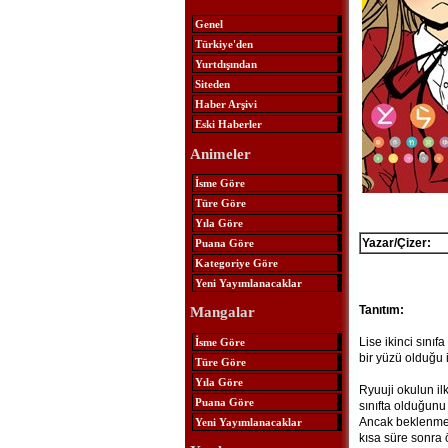
Genel
Türkiye'den
Yurtdışından
Siteden
Haber Arşivi
Eski Haberler
Animeler
İsme Göre
Türe Göre
Yıla Göre
Yazar/Çizer:
Puana Göre
Kategoriye Göre
Yeni Yayımlanacaklar
Tanıtım:
Mangalar
Lise ikinci sını
İsme Göre
bir yüzü olduğu 
Türe Göre
Yıla Göre
Ryuuji okulun il
Puana Göre
sınıfta olduğunu
Ancak beklenmedi
Yeni Yayımlanacaklar
kısa süre sonra 