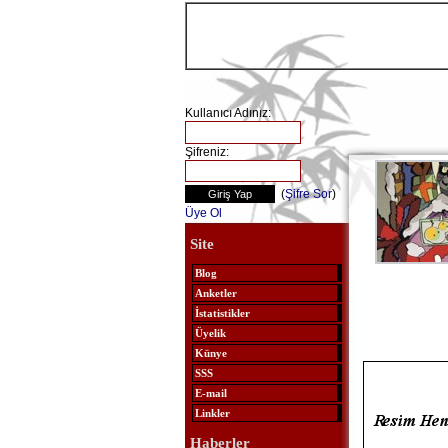
Kullanıcı Adınız:
Şifreniz:
(
Şifre Sor
)
Üye Ol
Site
Blog
Anketler
İstatistikler
Üyelik
Künye
SSS
E-mail
Linkler
Haberler