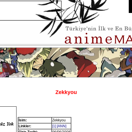
Zekkyou
İsim:
Zekkyou
Linkler:
[1]
[ANN]