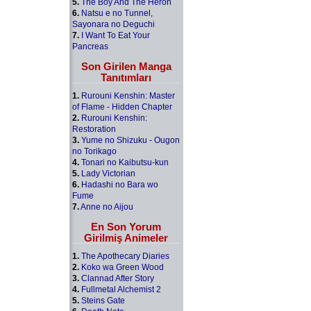
5.
The Boy And The Heron
6.
Natsu e no Tunnel,
Sayonara no Deguchi
7.
I Want To Eat Your
Pancreas
Son Girilen Manga
Tanıtımları
1.
Rurouni Kenshin: Master
of Flame - Hidden Chapter
2.
Rurouni Kenshin:
Restoration
3.
Yume no Shizuku - Ougon
no Torikago
4.
Tonari no Kaibutsu-kun
5.
Lady Victorian
6.
Hadashi no Bara wo
Fume
7.
Anne no Aijou
En Son Yorum
Girilmiş Animeler
1.
The Apothecary Diaries
2.
Koko wa Green Wood
3.
Clannad After Story
4.
Fullmetal Alchemist 2
5.
Steins Gate