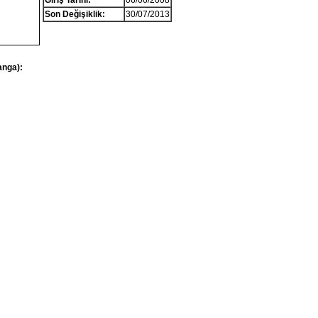
Giriş Tarihi:
06/06/2008
Son Değişiklik:
30/07/2013
anga):