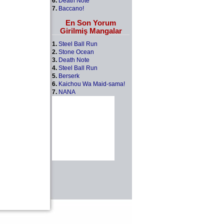
6.
Death Note
7.
Baccano!
En Son Yorum
Girilmiş Mangalar
1.
Steel Ball Run
2.
Stone Ocean
3.
Death Note
4.
Steel Ball Run
5.
Berserk
6.
Kaichou Wa Maid-sama!
7.
NANA