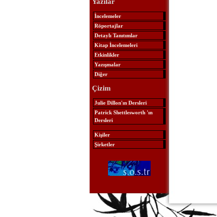
Yazılar
İncelemeler
Röportajlar
Detaylı Tanıtımlar
Kitap İncelemeleri
Etkinlikler
Yazışmalar
Diğer
Çizim
Julie Dillon'ın Dersleri
Patrick Shettlesworth 'ın
Dersleri
Kişiler
Şirketler