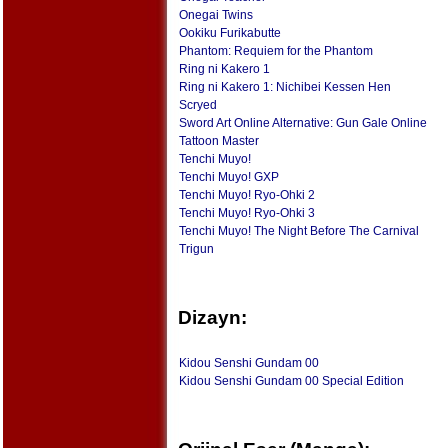
Onegai Twins
Ookiku Furikabutte
Phantom: Requiem for the Phantom
Ring ni Kakero 1
Ring ni Kakero 1: Nichibei Kessen Hen
Scryed
Sword Art Online Alternative: Gun Gale Online
Tattoon Master
Tenchi Muyo!
Tenchi Muyo! GXP
Tenchi Muyo! Ryo-Ohki 2
Tenchi Muyo! Ryo-Ohki 3
Tenchi Muyo! The Night Before The Carnival
Trigun
Dizayn:
Kidou Senshi Gundam 00
Kidou Senshi Gundam 00 Special Edition