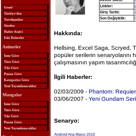
Resmi Sitesi:
Linkler:
Genel
Giriş Tarihi:
Türkiye'den
Son Değişiklik:
Yurtdışından
Siteden
Haber Arşivi
Hakkında:
Eski Haberler
Animeler
Hellsing, Excel Saga, Scryed, 
popüler serilerin senaryolarını
İsme Göre
çalışmasının yapım tasarımcılığın
Türe Göre
Yıla Göre
Puana Göre
İlgili Haberler:
Kategoriye Göre
Yeni Yayımlanacaklar
02/03/2009 -
Phantom: Requiem
Mangalar
03/06/2007 -
Yeni Gundam Seri
İsme Göre
Türe Göre
Yıla Göre
Senaryo:
Puana Göre
Yeni Yayımlanacaklar
Android Ana Maico 2010