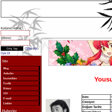
Kullanıcı Adınız:
Şifreniz:
(
Şifre Sor
)
Üye Ol
Site
Blog
Anketler
Yous
İstatistikler
Üyelik
Künye
SSS
İsim:
E-mail
Cinsiyet:
Linkler
Doğum Tarihi:
Haberler