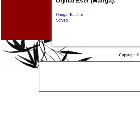
Orjinal Eser (Manga):
Onegai Teacher
Scryed
Copyright ©