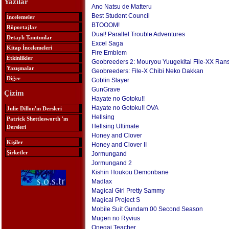
Yazılar
Ano Natsu de Matteru
Best Student Council
İncelemeler
BTOOOM!
Röportajlar
Dual! Parallel Trouble Adventures
Detaylı Tanıtımlar
Excel Saga
Kitap İncelemeleri
Fire Emblem
Etkinlikler
Geobreeders 2: Mouryou Yuugekitai File-XX Ran
Yazışmalar
Geobreeders: File-X Chibi Neko Dakkan
Diğer
Goblin Slayer
GunGrave
Çizim
Hayate no Gotoku!!
Hayate no Gotoku!! OVA
Julie Dillon'ın Dersleri
Hellsing
Patrick Shettlesworth 'ın
Hellsing Ultimate
Dersleri
Honey and Clover
Kişiler
Honey and Clover II
Şirketler
Jormungand
Jormungand 2
Kishin Houkou Demonbane
Madlax
Magical Girl Pretty Sammy
Magical Project S
Mobile Suit Gundam 00 Second Season
Mugen no Ryvius
Onegai Teacher