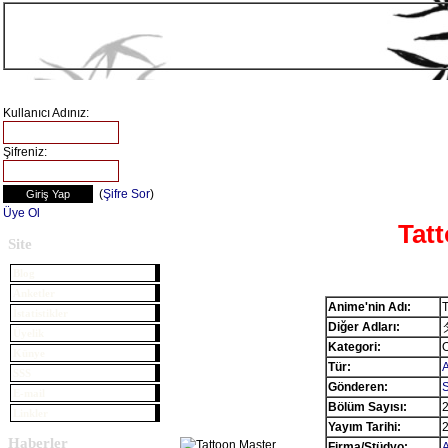
Kullanıcı Adınız:
Şifreniz:
(
Şifre Sor
)
Üye Ol
Tat
Site
Blog
Anketler
Anime'nin Adı:
T
İstatistikler
Diğer Adları:
Üyelik
Kategori:
Künye
Tür:
A
SSS
Gönderen:
E-mail
Bölüm Sayısı:
Linkler
Yayım Tarihi:
2
Haberler
Firma/Stüdyo: