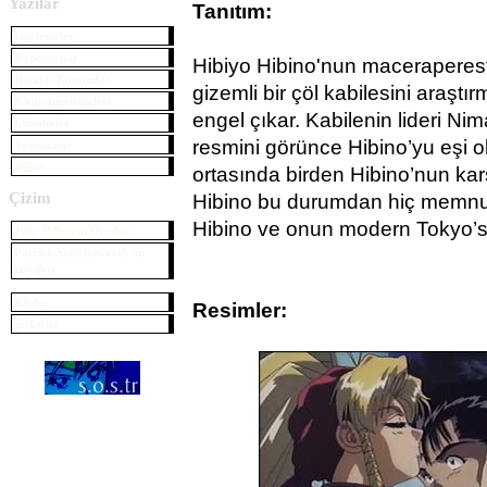
Yazılar
Tanıtım:
İncelemeler
Röportajlar
Hibiyo Hibino'nun maceraperest
Detaylı Tanıtımlar
gizemli bir çöl kabilesini araşt
Kitap İncelemeleri
engel çıkar. Kabilenin lideri Nim
Etkinlikler
resmini görünce Hibino’yu eşi o
Yazışmalar
Diğer
ortasında birden Hibino’nun kar
Çizim
Hibino bu durumdan hiç memnun
Hibino ve onun modern Tokyo’su,
Julie Dillon'ın Dersleri
Patrick Shettlesworth 'ın
Dersleri
Kişiler
Resimler:
Şirketler