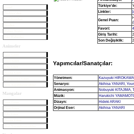
Türkiye'de:
Y
Genel
Linkler:
[
Türkiye'den
H
Yurtdışından
Genel Puan:
(
Siteden
Favori:
4
Haber Arşivi
Giriş Tarihi:
2
Eski Haberler
Son Değişiklik:
2
Animeler
İsme Göre
Türe Göre
Yapımcılar/Sanatçılar:
Yıla Göre
Puana Göre
Yönetmen:
Kazuyuki HIROKAWA
Kategoriye Göre
Senaryo:
Akihisa YANARI
,
You
Yeni Yayımlanacaklar
Animasyon:
Nobuyuki KITAJIMA
,
Mangalar
Müzik:
Harukichi YAMAMOT
Dizayn:
Hideki ARAKI
İsme Göre
Orjinal Eser:
Akihisa YANARI
Türe Göre
Yıla Göre
Puana Göre
Yeni Yayımlanacaklar