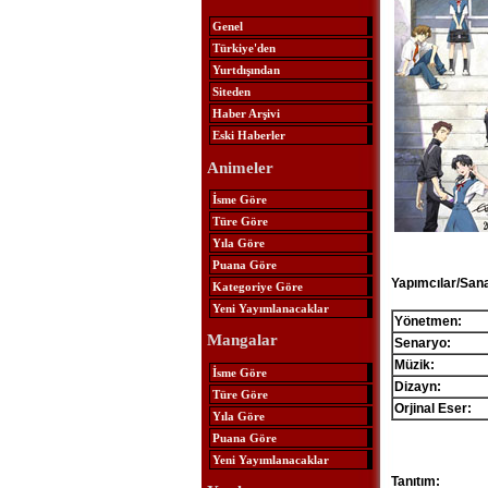
Genel
Türkiye'den
Yurtdışından
Siteden
Haber Arşivi
Eski Haberler
Animeler
İsme Göre
Türe Göre
Yıla Göre
Puana Göre
Yapımcılar/Sana
Kategoriye Göre
Yeni Yayımlanacaklar
Yönetmen:
Mangalar
Senaryo:
Müzik:
İsme Göre
Dizayn:
Türe Göre
Orjinal Eser:
Yıla Göre
Puana Göre
Yeni Yayımlanacaklar
Tanıtım: