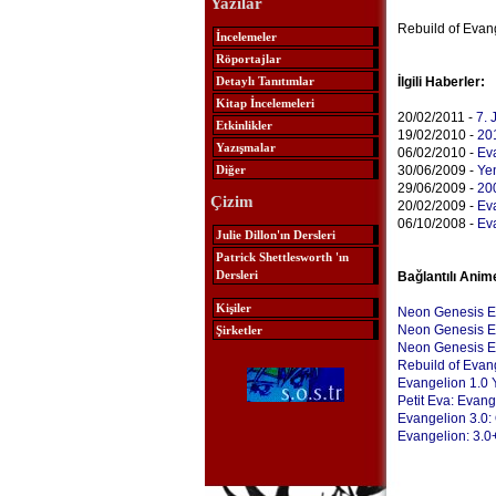
Yazılar
Rebuild of Evange
İncelemeler
Röportajlar
Detaylı Tanıtımlar
İlgili Haberler:
Kitap İncelemeleri
20/02/2011 -
7. 
Etkinlikler
19/02/2010 -
20
Yazışmalar
06/02/2010 -
Ev
Diğer
30/06/2009 -
Yen
29/06/2009 -
200
Çizim
20/02/2009 -
Eva
06/10/2008 -
Ev
Julie Dillon'ın Dersleri
Patrick Shettlesworth 'ın
Dersleri
Bağlantılı Anim
Kişiler
Neon Genesis E
Neon Genesis Ev
Şirketler
Neon Genesis Ev
Rebuild of Evan
Evangelion 1.0 Y
Petit Eva: Evan
Evangelion 3.0:
Evangelion: 3.0