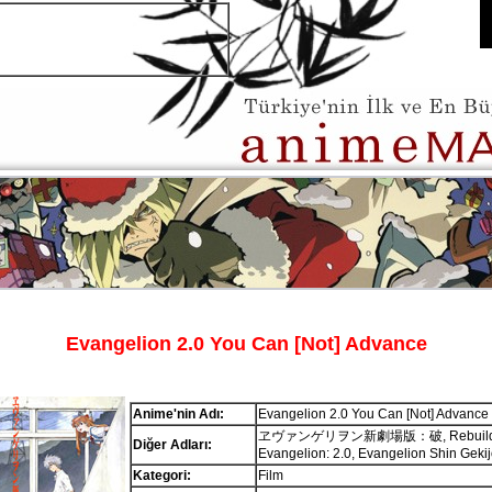
Evangelion 2.0 You Can [Not] Advance
Anime'nin Adı:
Evangelion 2.0 You Can [Not] Advance
ヱヴァンゲリヲン新劇場版：破, Rebuild 
Diğer Adları:
Evangelion: 2.0, Evangelion Shin Geki
Kategori:
Film