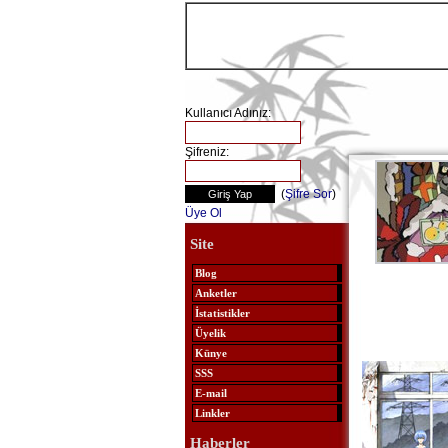
Kullanıcı Adınız:
Şifreniz:
(
Şifre Sor
)
Üye Ol
Site
Blog
Anketler
İstatistikler
Üyelik
Künye
SSS
E-mail
Linkler
Haberler