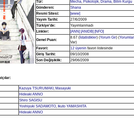
Tür:
Mecha
,
Psikolojik
,
Drama
,
Bilim Kurgu
Gönderen:
Shana
Resmi Sitesi:
[www]
Yayım Tarihi:
27/6/2009
Türkiye'de:
Yayımlanmadı
Linkler:
[ANN]
[ANIDB]
[NFO]
8.67 (
İstatistikler
) (
Yorum Gir
) (
Yorumlar
Genel Puan:
Var)
Favori:
12 üyenin
favori listesinde
Giriş Tarihi:
09/10/2008
Son Değişiklik:
29/06/2009
tçılar:
Kazuya TSURUMAKI
,
Masayuki
Hideaki ANNO
Shiro SAGISU
Yoshiyuki SADAMOTO
,
Ikuto YAMASHITA
Hideaki ANNO