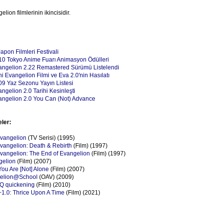
lion filmlerinin ikincisidir.
Japon Filmleri Festivali
10 Tokyo Anime Fuarı Animasyon Ödülleri
angelion 2.22 Remastered Sürümü Listelendi
i Evangelion Filmi ve Eva 2.0'nin Hasılatı
9 Yaz Sezonu Yayın Listesi
ngelion 2.0 Tarihi Kesinleşti
angelion 2.0 You Can (Not) Advance
eler:
vangelion
(TV Serisi) (1995)
angelion: Death & Rebirth
(Film) (1997)
angelion: The End of Evangelion
(Film) (1997)
gelion
(Film) (2007)
ou Are [Not] Alone
(Film) (2007)
gelion@School
(OAV) (2009)
 Q quickening
(Film) (2010)
+1.0: Thrice Upon A Time
(Film) (2021)