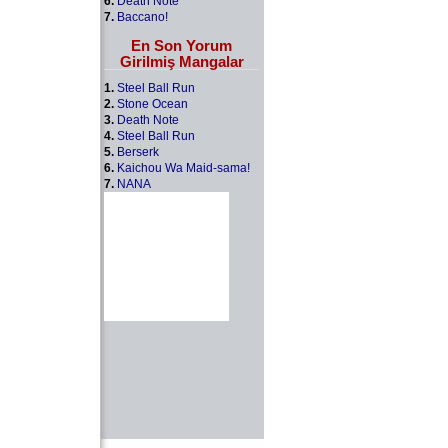
6.
Death Note
7.
Baccano!
En Son Yorum
Girilmiş Mangalar
1.
Steel Ball Run
2.
Stone Ocean
3.
Death Note
4.
Steel Ball Run
5.
Berserk
6.
Kaichou Wa Maid-sama!
7.
NANA