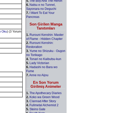
5.
The Boy And The Heron
6.
Natsu e no Tunnel,
Sayonara no Deguchi
7.
I Want To Eat Your
Pancreas
Son Girilen Manga
Tanıtımları
ı Oku
) (3 Yorum
1.
Rurouni Kenshin: Master
of Flame - Hidden Chapter
2.
Rurouni Kenshin:
Restoration
3.
Yume no Shizuku - Ougon
no Torikago
4.
Tonari no Kaibutsu-kun
5.
Lady Victorian
6.
Hadashi no Bara wo
Fume
7.
Anne no Aijou
En Son Yorum
Girilmiş Animeler
1.
The Apothecary Diaries
2.
Koko wa Green Wood
3.
Clannad After Story
4.
Fullmetal Alchemist 2
5.
Steins Gate