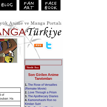
Son Girilen Anime
Tanıtımları
1.
The Rose of Versailles
(Remake Movie)
2.
Love Through a Prism
of
3.
The Apothecary Diaries
jouban: Ha
4.
Kamonohashi Ron no
Kindan Suiri