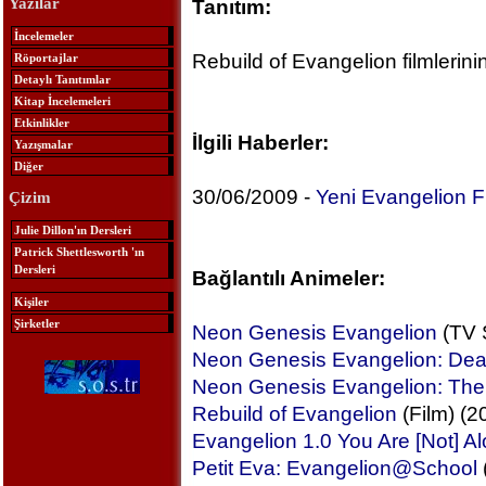
Yazılar
Tanıtım:
İncelemeler
Rebuild of Evangelion filmlerin
Röportajlar
Detaylı Tanıtımlar
Kitap İncelemeleri
Etkinlikler
İlgili Haberler:
Yazışmalar
Diğer
30/06/2009 -
Yeni Evangelion Fi
Çizim
Julie Dillon'ın Dersleri
Patrick Shettlesworth 'ın
Dersleri
Bağlantılı Animeler:
Kişiler
Şirketler
Neon Genesis Evangelion
(TV S
Neon Genesis Evangelion: Deat
Neon Genesis Evangelion: The
Rebuild of Evangelion
(Film) (2
Evangelion 1.0 You Are [Not] A
Petit Eva: Evangelion@School