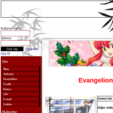
Kullanıcı Adınız:
Şifreniz:
(
Şifre Sor
)
Üye Ol
Site
Blog
Anketler
Evangelion
İstatistikler
Üyelik
Künye
SSS
Anime'nin 
E-mail
Linkler
Diğer Adlar
Haberler