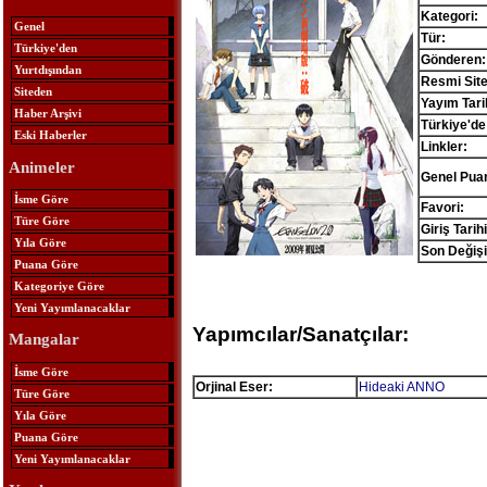
Kategori:
Genel
Tür:
Türkiye'den
Gönderen:
Yurtdışından
Resmi Site
Siteden
Yayım Tari
Haber Arşivi
Türkiye'de
Eski Haberler
Linkler:
Animeler
Genel Pua
İsme Göre
Favori:
Türe Göre
Giriş Tarihi
Yıla Göre
Son Değişi
Puana Göre
Kategoriye Göre
Yeni Yayımlanacaklar
Yapımcılar/Sanatçılar:
Mangalar
İsme Göre
Orjinal Eser:
Hideaki ANNO
Türe Göre
Yıla Göre
Puana Göre
Yeni Yayımlanacaklar