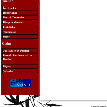
Yazılar
İncelemeler
Röportajlar
Detaylı Tanıtımlar
Kitap İncelemeleri
Etkinlikler
Yazışmalar
Diğer
Çizim
Julie Dillon'ın Dersleri
Patrick Shettlesworth 'ın
Dersleri
Kişiler
Şirketler