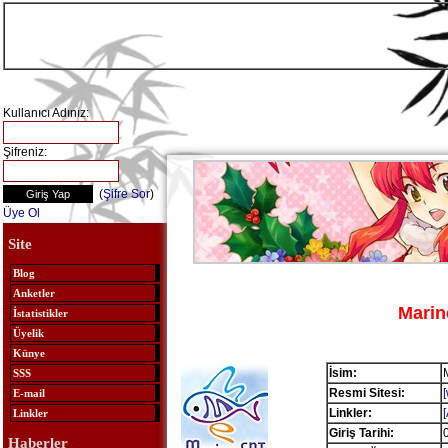
Kullanıcı Adınız:
Şifreniz:
(
Şifre Sor
)
Üye Ol
Site
Blog
Anketler
Marin
İstatistikler
Üyelik
Künye
İsim:
SSS
Resmi Sitesi:
E-mail
Linkler:
Linkler
Giriş Tarihi:
Haberler