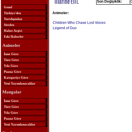
Son Değişiklik:
Genel
Animeler:
Türkiye'den
Yurtdışından
Children Who Chase Lost Voices
Siteden
Legend of Duo
Haber Arşivi
Eski Haberler
Animeler
İsme Göre
Türe Göre
Yıla Göre
Puana Göre
Kategoriye Göre
Yeni Yayımlanacaklar
Mangalar
İsme Göre
Türe Göre
Yıla Göre
Puana Göre
Yeni Yayımlanacaklar