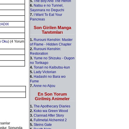
5.
The Boy And The Heron
6.
Natsu e no Tunnel,
Sayonara no Deguchi
7.
I Want To Eat Your
Pancreas
RADIX
Son Girilen Manga
Tanıtımları
1.
Rurouni Kenshin: Master
ı Oku
) (4 Yorum
of Flame - Hidden Chapter
2.
Rurouni Kenshin:
Restoration
3.
Yume no Shizuku - Ougon
no Torikago
4.
Tonari no Kaibutsu-kun
5.
Lady Victorian
6.
Hadashi no Bara wo
Fume
7.
Anne no Aijou
En Son Yorum
Girilmiş Animeler
1.
The Apothecary Diaries
2.
Koko wa Green Wood
3.
Clannad After Story
4.
Fullmetal Alchemist 2
nsanlar
5.
Steins Gate
uştur. Sonunda