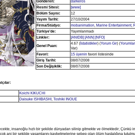
Gönderen:
darkeros
Resmi Sitesi:
[www]
Bölüm Sayısı:
12
Yayım Tarihi:
27/10/2004
Firma/Stüdyo:
mobanimation
,
Marine Entertainment
,
Türkiye'de:
Yayımlanmadı
Linkler:
[ANIDB]
[ANN]
[NFO]
4.67 (
İstatistikler
) (
Yorum Gir
) (
Yorumlar
Genel Puan:
Var)
Favori:
15 üyenin
favori listesinde
Giriş Tarihi:
08/07/2008
Son Değişiklik:
08/07/2008
tçılar:
Koichi KIKUCHI
Daisuke ISHIBASHI
,
Toshiki INOUE
lecekte, insanoğlu hızlı bir şekilde dünyadan silinip gitmekte ve ölmektedir; Çünkü i
ok ani bir şekilde yaşamlarını kaybetmelerine sebep olan ölüm hastalığına tutulm