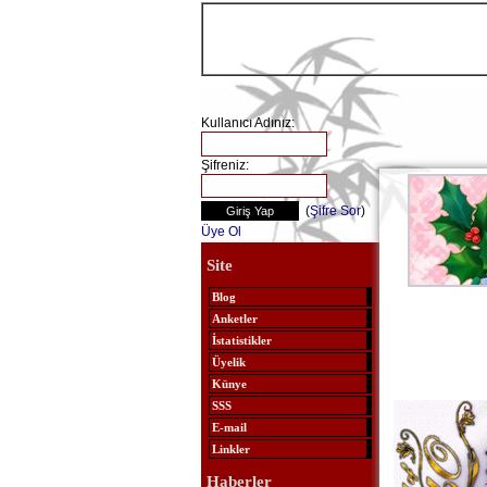
Kullanıcı Adınız:
Şifreniz:
(
Şifre Sor
)
Üye Ol
Site
Blog
Anketler
İstatistikler
Üyelik
Künye
SSS
E-mail
Linkler
Haberler