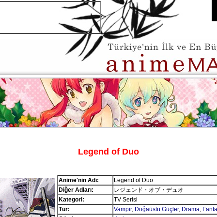
Legend of Duo
Anime'nin Adı:
Legend of Duo
Diğer Adları:
レジェンド・オブ・デュオ
Kategori:
TV Serisi
Tür:
Vampir
,
Doğaüstü Güçler
,
Drama
,
Fanta