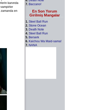
6.
Death Note
rlerin kanında
7.
Baccano!
r vampirler
En Son Yorum
nı zamanda en
Girilmiş Mangalar
1.
Steel Ball Run
2.
Stone Ocean
3.
Death Note
4.
Steel Ball Run
5.
Berserk
6.
Kaichou Wa Maid-sama!
7.
NANA