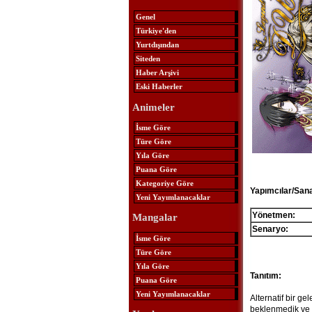
Genel
Türkiye'den
Yurtdışından
Siteden
Haber Arşivi
Eski Haberler
Animeler
İsme Göre
Türe Göre
Yıla Göre
Puana Göre
Kategoriye Göre
Yapımcılar/Sana
Yeni Yayımlanacaklar
Yönetmen:
Mangalar
Senaryo:
İsme Göre
Türe Göre
Yıla Göre
Tanıtım:
Puana Göre
Yeni Yayımlanacaklar
Alternatif bir ge
beklenmedik ve ç