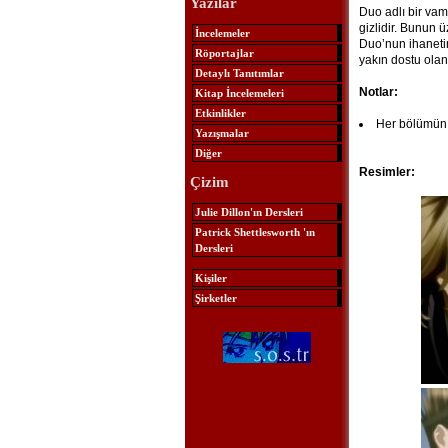
Yazılar
Duo adlı bir vam
gizlidir. Bunun ü
İncelemeler
Duo’nun ihaneti
Röportajlar
yakın dostu olan 
Detaylı Tanıtımlar
Notlar:
Kitap İncelemeleri
Etkinlikler
Her bölümün 
Yazışmalar
Diğer
Resimler:
Çizim
Julie Dillon'ın Dersleri
Patrick Shettlesworth 'ın
Dersleri
Kişiler
Şirketler