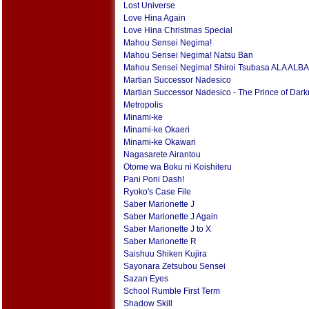
Lost Universe
Love Hina Again
Love Hina Christmas Special
Mahou Sensei Negima!
Mahou Sensei Negima! Natsu Ban
Mahou Sensei Negima! Shiroi Tsubasa ALA ALBA
Martian Successor Nadesico
Martian Successor Nadesico - The Prince of Dar
Metropolis
Minami-ke
Minami-ke Okaeri
Minami-ke Okawari
Nagasarete Airantou
Otome wa Boku ni Koishiteru
Pani Poni Dash!
Ryoko's Case File
Saber Marionette J
Saber Marionette J Again
Saber Marionette J to X
Saber Marionette R
Saishuu Shiken Kujira
Sayonara Zetsubou Sensei
Sazan Eyes
School Rumble First Term
Shadow Skill