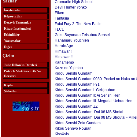
Yazılar
Cromartie High School
Devil Hunter Yohko
İncelemeler
Eiken
Röportajlar
Fantasia
Detaylı Tanıtımlar
Fatal Fury 2: The New Battle
Kitap İncelemeleri
FLCL
Etkinlikler
Goku Sayonara Zetsubou Sensei
Hanamaru Youchien
Yazışmalar
Heroic Age
Diğer
Himawari!
Çizim
Himawari!!
Kanamemo
Julie Dillon'ın Dersleri
Kaze no Yojimbo
Patrick Shettlesworth 'ın
Kidou Senshi Gundam
Dersleri
Kidou Senshi Gundam 0080: Pocket no Naka no
Kidou Senshi Gundam F91
Kişiler
Kidou Senshi Gundam I: Gekijouban
Şirketler
Kidou Senshi Gundam II: Ai Senshi Hen
Kidou Senshi Gundam III: Meguriai Uchuu Hen
Kidou Senshi Gundam ZZ
Kidou Senshi Gundam: Dai 08 MS Shotai
Kidou Senshi Gundam: Dai 08 MS Shoutai - Miller
Kidou Senshi Zeta Gundam
Kikou Sennyo Rouran
KissXsis