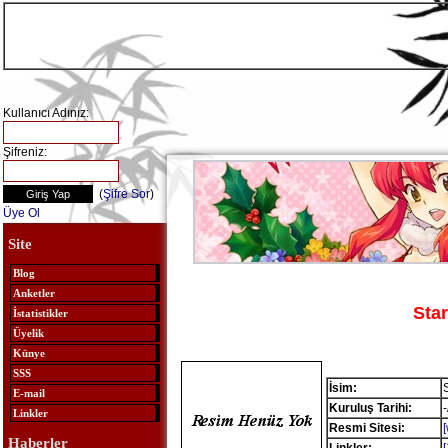
Kullanıcı Adınız:
Şifreniz:
(
Şifre Sor
)
Üye Ol
Site
Blog
Anketler
Sta
İstatistikler
Üyelik
Künye
SSS
İsim:
E-mail
Kuruluş Tarihi:
Linkler
Resmi Sitesi:
Haberler