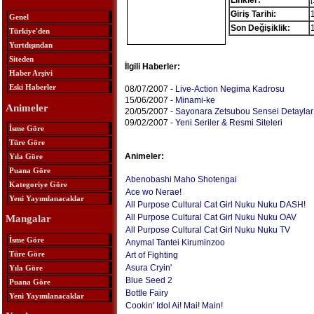
Linkler:
[
Giriş Tarihi:
Genel
Son Değişiklik:
Türkiye'den
Yurtdışından
Siteden
İlgili Haberler:
Haber Arşivi
Eski Haberler
08/07/2007 -
Live-Action Negima Kadrosu
15/06/2007 -
Minami-ke
Animeler
20/05/2007 -
Sayonara Zetsubou Sensei Detaylar
09/02/2007 -
Yeni Seriler & Resmi Siteleri
İsme Göre
Türe Göre
Animeler:
Yıla Göre
Puana Göre
Abenobashi Maho Shotengai
Kategoriye Göre
Ace wo Nerae!
Yeni Yayımlanacaklar
All Purpose Cultural Cat Girl Nuku Nuku DASH!
All Purpose Cultural Cat Girl Nuku Nuku OAV
Mangalar
All Purpose Cultural Cat Girl Nuku Nuku TV
İsme Göre
Anymal Tantei Kiruminzoo
Türe Göre
Art of Fighting
Asura Cryin'
Yıla Göre
Blue Seed 2
Puana Göre
Bottle Fairy
Yeni Yayımlanacaklar
Cookin' Idol Ai! Mai! Main!