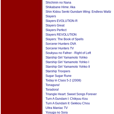
Shichinin no Nana
Shikabane Hime: Aka
Shin Kidou Senki Gundam Wing: Endless Waltz
Slayers
Slayers EVOLUTION-R
Slayers Great
Slayers Perfect
Slayers REVOLUTION
Slayers: The Book of Spells
Sorcerer Hunters OVA
Sorcerer Hunters TV
Soukyuu no Fafner - Right of Left
Starship Girl Yamamoto Yohko
Starship Girl Yamamoto Yohko I
Starship Girl Yamamoto Yohko II
Starship Troopers
Sugar Sugar Rune
Today in Class 5-2 (2008)
Tonagura!
Toradora!
Triangle Heart: Sweet Songs Forever
Turn A Gundam I: Chikyuu Kou
Turn A Gundam II: Gekkou Chou
Ultra Maniac TV
Yosuga no Sora