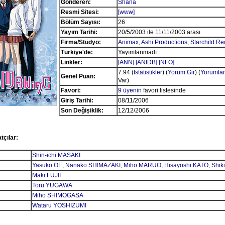
Gönderen:
Shana
Resmi Sitesi:
[www]
Bölüm Sayısı:
26
Yayım Tarihi:
20/5/2003 ile 11/11/2003 arası
Firma/Stüdyo:
Animax
,
Ashi Productions
,
Starchild Re
Türkiye'de:
Yayımlanmadı
Linkler:
[ANN]
[ANIDB]
[NFO]
7.94 (
İstatistikler
) (
Yorum Gir
) (
Yorumlar
Genel Puan:
Var)
Favori:
9 üyenin
favori listesinde
Giriş Tarihi:
08/11/2006
Son Değişiklik:
12/12/2006
tçılar:
Shin-ichi MASAKI
Yasuko OE
,
Nanako SHIMAZAKI
,
Miho MARUO
,
Hisayoshi KATO
,
Shik
Maki FUJII
Toru YUGAWA
Miho SHIMOGASA
Wataru YOSHIZUMI