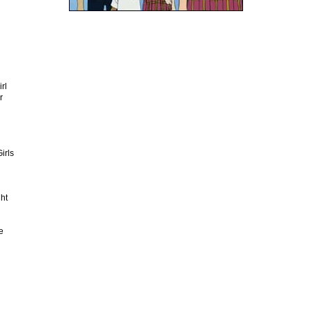
rl
r
Girls
ht
e