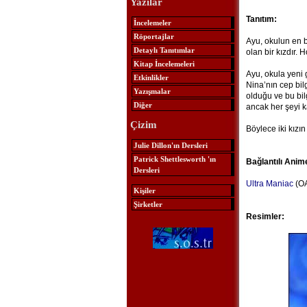
Yazılar
Tanıtım:
İncelemeler
Röportajlar
Ayu, okulun en b
Detaylı Tanıtımlar
olan bir kızdır. 
Kitap İncelemeleri
Ayu, okula yeni g
Etkinlikler
Nina’nın cep bilg
Yazışmalar
olduğu ve bu bil
Diğer
ancak her şeyi kar
Çizim
Böylece iki kızı
Julie Dillon'ın Dersleri
Patrick Shettlesworth 'ın
Bağlantılı Anim
Dersleri
Ultra Maniac
(OA
Kişiler
Şirketler
Resimler: