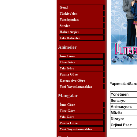
Genel
Türkiye'den
Yurtdışından
Siteden
Haber Arşivi
Eski Haberler
Animeler
İsme Göre
Türe Göre
Yıla Göre
Puana Göre
Kategoriye Göre
Yapımcılar/Sana
Yeni Yayımlanacaklar
Yönetmen:
Mangalar
Senaryo:
İsme Göre
Animasyon:
Türe Göre
Müzik:
Yıla Göre
Dizayn:
Puana Göre
Orjinal Eser:
Yeni Yayımlanacaklar