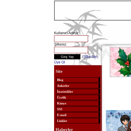
Kullanıcı Adınız:
Şifreniz:
(
Şifre Sor
)
Üye Ol
Site
Blog
Anketler
İstatistikler
Üyelik
Künye
SSS
E-mail
Linkler
Haberler