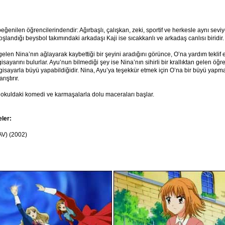
eğenilen öğrencilerindendir: Ağırbaşlı, çalışkan, zeki, sportif ve herkesle aynı sev
Hoşlandığı beysbol takımındaki arkadaşı Kaji ise sıcakkanlı ve arkadaş canlısı biridir.
elen Nina’nın ağlayarak kaybettiği bir şeyini aradığını görünce, O’na yardım teklif e
isayarını bulurlar. Ayu’nun bilmediği şey ise Nina’nın sihirli bir krallıktan gelen öğre
gisayarla büyü yapabildiğidir. Nina, Ayu’ya teşekkür etmek için O’na bir büyü yapmay
ıştırır.
n okuldaki komedi ve karmaşalarla dolu maceraları başlar.
eler:
V) (2002)