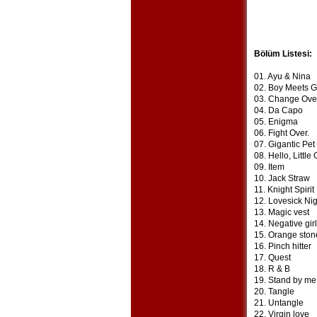
Bölüm Listesi:
01. Ayu & Nina
02. Boy Meets Gi
03. Change Ove
04. Da Capo
05. Enigma
06. Fight Over.
07. Gigantic Pet
08. Hello, Little 
09. Item
10. Jack Straw
11. Knight Spirit
12. Lovesick Nig
13. Magic vest
14. Negative girl
15. Orange ston
16. Pinch hitter
17. Quest
18. R & B
19. Stand by me
20. Tangle
21. Untangle
22. Virgin love