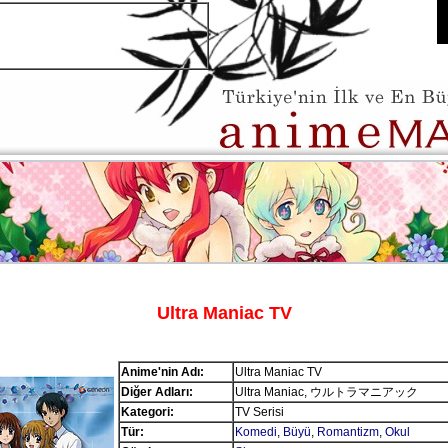
Ultra Maniac TV
Anime'nin Adı:
Ultra Maniac TV
Diğer Adları:
Ultra Maniac, ウルトラマニアック
Kategori:
TV Serisi
Tür:
Komedi
,
Büyü
,
Romantizm
,
Okul