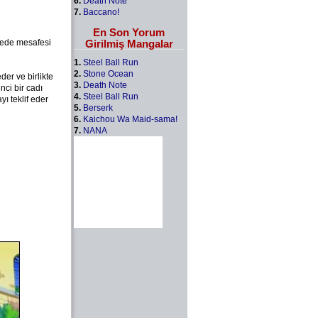
6.
Death Note
7.
Baccano!
En Son Yorum
Girilmiş Mangalar
iyede mesafesi
1.
Steel Ball Run
2.
Stone Ocean
der ve birlikte
3.
Death Note
nci bir cadı
4.
Steel Ball Run
ı teklif eder
5.
Berserk
6.
Kaichou Wa Maid-sama!
7.
NANA