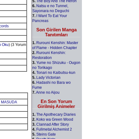
5.
The Boy And The Heron
6.
Natsu e no Tunnel,
Sayonara no Deguchi
7.
I Want To Eat Your
Pancreas
cords
Son Girilen Manga
Tanıtımları
1.
Rurouni Kenshin: Master
ı Oku
) (3 Yorum
of Flame - Hidden Chapter
2.
Rurouni Kenshin:
Restoration
3.
Yume no Shizuku - Ougon
no Torikago
4.
Tonari no Kaibutsu-kun
5.
Lady Victorian
6.
Hadashi no Bara wo
Fume
7.
Anne no Aijou
En Son Yorum
i MASUDA
Girilmiş Animeler
1.
The Apothecary Diaries
2.
Koko wa Green Wood
3.
Clannad After Story
4.
Fullmetal Alchemist 2
5.
Steins Gate