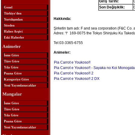
Giriş Tarihi:
Son Değişiklik:
Genel
Türkiye'den
Hakkında:
Yurtdışından
Siteden
Şirketin tam adı: F and sea corporation (F&C Co. a
Haber Arşivi
Adres: 〒 169-0075 the Tokyo Shinjuku Ku Takeda
Eski Haberler
Tel:03-3365-6755
Animeler
Animeler:
İsme Göre
Türe Göre
Pia Carrot e Youkoso!!
Yıla Göre
Pia Carrot e Youkoso!! - Sayaka no Koi Monogatar
Pia Carrot e Youkoso!! 2
Puana Göre
Pia Carrot e Youkoso!! 2 DX
Kategoriye Göre
Yeni Yayımlanacaklar
Mangalar
İsme Göre
Türe Göre
Yıla Göre
Puana Göre
Yeni Yayımlanacaklar