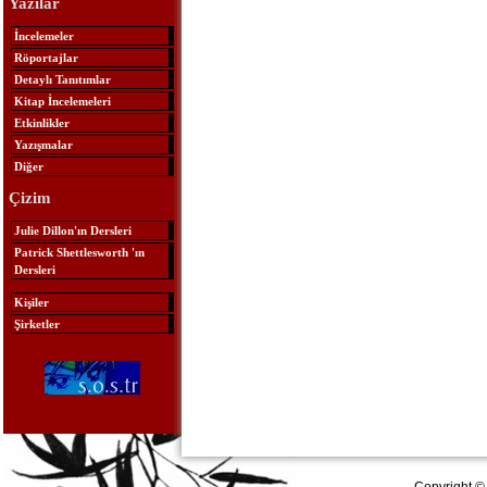
Yazılar
İncelemeler
Röportajlar
Detaylı Tanıtımlar
Kitap İncelemeleri
Etkinlikler
Yazışmalar
Diğer
Çizim
Julie Dillon'ın Dersleri
Patrick Shettlesworth 'ın
Dersleri
Kişiler
Şirketler