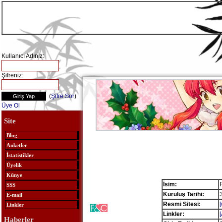
Kullanıcı Adınız:
Şifreniz:
(
Şifre Sor
)
Üye Ol
Site
Blog
Anketler
İstatistikler
Üyelik
Künye
İsim:
SSS
Kuruluş Tarihi:
E-mail
Resmi Sitesi:
Linkler
Linkler:
Haberler