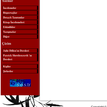
Yazılar
İncelemeler
Röportajlar
Detaylı Tanıtımlar
Kitap İncelemeleri
Etkinlikler
Yazışmalar
Diğer
Çizim
Julie Dillon'ın Dersleri
Patrick Shettlesworth 'ın
Dersleri
Kişiler
Şirketler