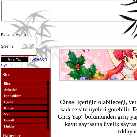
Kullanıcı Adınız:
Şifreniz:
(
Şifre Sor
)
Üye Ol
Site
Blog
Anketler
İstatistikler
Cinsel içeriğin olabileceği, ye
Üyelik
sadece site üyeleri görebilir. E
Künye
SSS
Giriş Yap" bölümünden giriş ya
E-mail
kayıt sayfasına üyelik sayfa
Linkler
tıklayar
Haberler