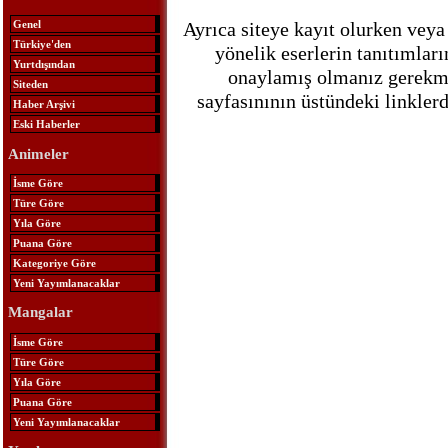
Ayrıca siteye kayıt olurken veya
Genel
Türkiye'den
yönelik eserlerin tanıtımlar
Yurtdışından
onaylamış olmanız gerekmek
Siteden
sayfasınının üstündeki linkle
Haber Arşivi
Eski Haberler
Animeler
İsme Göre
Türe Göre
Yıla Göre
Puana Göre
Kategoriye Göre
Yeni Yayımlanacaklar
Mangalar
İsme Göre
Türe Göre
Yıla Göre
Puana Göre
Yeni Yayımlanacaklar