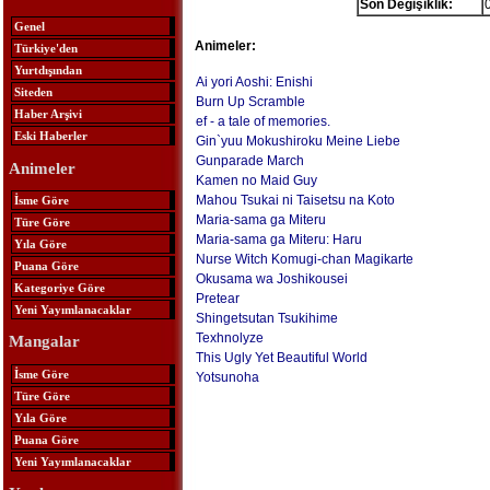
Son Değişiklik:
Genel
Animeler:
Türkiye'den
Yurtdışından
Ai yori Aoshi: Enishi
Siteden
Burn Up Scramble
Haber Arşivi
ef - a tale of memories.
Eski Haberler
Gin`yuu Mokushiroku Meine Liebe
Gunparade March
Animeler
Kamen no Maid Guy
Mahou Tsukai ni Taisetsu na Koto
İsme Göre
Maria-sama ga Miteru
Türe Göre
Maria-sama ga Miteru: Haru
Yıla Göre
Nurse Witch Komugi-chan Magikarte
Puana Göre
Okusama wa Joshikousei
Kategoriye Göre
Pretear
Yeni Yayımlanacaklar
Shingetsutan Tsukihime
Texhnolyze
Mangalar
This Ugly Yet Beautiful World
İsme Göre
Yotsunoha
Türe Göre
Yıla Göre
Puana Göre
Yeni Yayımlanacaklar