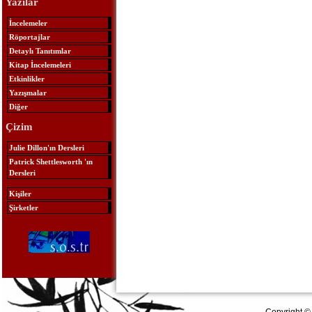
Yazılar
İncelemeler
Röportajlar
Detaylı Tanıtımlar
Kitap İncelemeleri
Etkinlikler
Yazışmalar
Diğer
Çizim
Julie Dillon'ın Dersleri
Patrick Shettlesworth 'ın
Dersleri
Kişiler
Şirketler