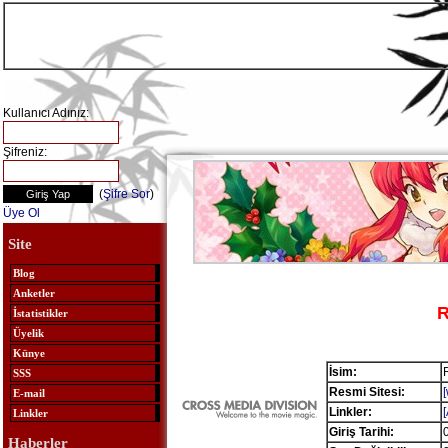
Kullanıcı Adınız:
Şifreniz:
(
Şifre Sor
)
Üye Ol
Site
Blog
Anketler
R
İstatistikler
Üyelik
Künye
İsim:
SSS
Resmi Sitesi:
E-mail
Linkler:
Linkler
Giriş Tarihi:
Haberler