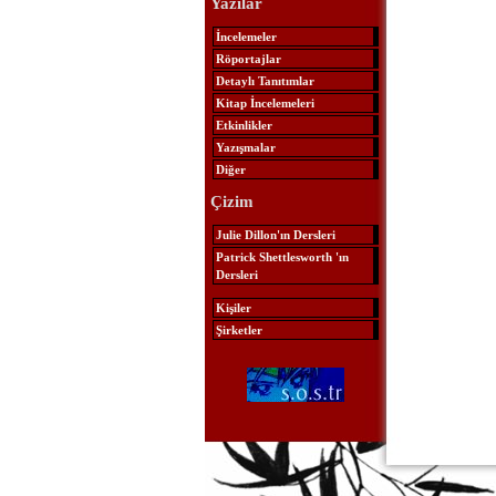
Yazılar
İncelemeler
Röportajlar
Detaylı Tanıtımlar
Kitap İncelemeleri
Etkinlikler
Yazışmalar
Diğer
Çizim
Julie Dillon'ın Dersleri
Patrick Shettlesworth 'ın
Dersleri
Kişiler
Şirketler