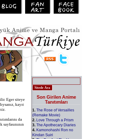
Son Girilen Anime
lir. Eger siteye
Tanıtımları
dıysanız, kayıt
niz.
1.
The Rose of Versailles
(Remake Movie)
nıtımlarını da
2.
Love Through a Prism
k sayfasınının
3.
The Apothecary Diaries
4.
Kamonohashi Ron no
Kindan Suiri