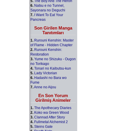
5.
The Boy And The Heron
6.
Natsu e no Tunnel,
Sayonara no Deguchi
7.
I Want To Eat Your
Pancreas
Son Girilen Manga
Tanıtımları
1.
Rurouni Kenshin: Master
of Flame - Hidden Chapter
2.
Rurouni Kenshin:
Restoration
3.
Yume no Shizuku - Ougon
no Torikago
4.
Tonari no Kaibutsu-kun
5.
Lady Victorian
6.
Hadashi no Bara wo
Fume
7.
Anne no Aijou
En Son Yorum
Girilmiş Animeler
1.
The Apothecary Diaries
2.
Koko wa Green Wood
3.
Clannad After Story
4.
Fullmetal Alchemist 2
5.
Steins Gate