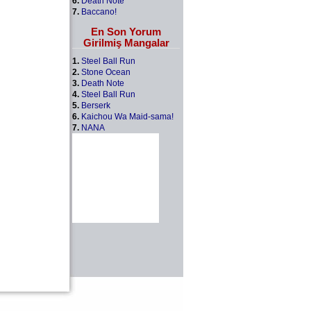
6.
Death Note
7.
Baccano!
En Son Yorum
Girilmiş Mangalar
1.
Steel Ball Run
2.
Stone Ocean
3.
Death Note
4.
Steel Ball Run
5.
Berserk
6.
Kaichou Wa Maid-sama!
7.
NANA