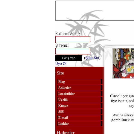
Kullanıcı Adınız:
Şifreniz:
(
Şifre Sor
)
Üye Ol
Site
Blog
Anketler
İstatistikler
Cinsel içeriğin
Üyelik
üye iseniz, so
say
Künye
SSS
Ayrıca siteye
E-mail
görebilmek is
Linkler
Haberler