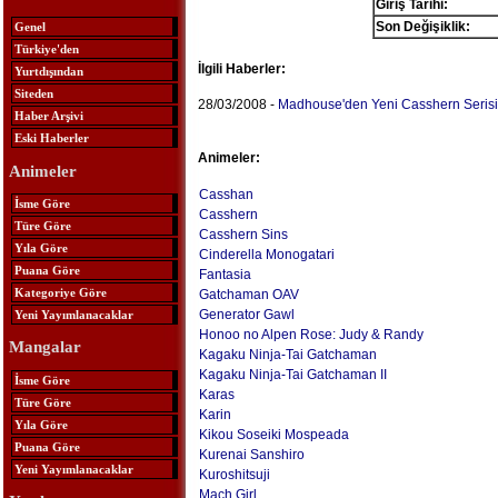
Giriş Tarihi:
Son Değişiklik:
Genel
Türkiye'den
İlgili Haberler:
Yurtdışından
Siteden
28/03/2008 -
Madhouse'den Yeni Casshern Serisi
Haber Arşivi
Eski Haberler
Animeler:
Animeler
Casshan
İsme Göre
Casshern
Türe Göre
Casshern Sins
Yıla Göre
Cinderella Monogatari
Puana Göre
Fantasia
Kategoriye Göre
Gatchaman OAV
Generator Gawl
Yeni Yayımlanacaklar
Honoo no Alpen Rose: Judy & Randy
Mangalar
Kagaku Ninja-Tai Gatchaman
Kagaku Ninja-Tai Gatchaman II
İsme Göre
Karas
Türe Göre
Karin
Yıla Göre
Kikou Soseiki Mospeada
Puana Göre
Kurenai Sanshiro
Yeni Yayımlanacaklar
Kuroshitsuji
Mach Girl