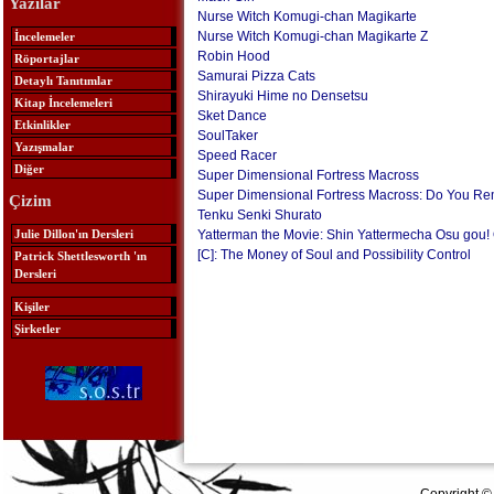
Yazılar
Nurse Witch Komugi-chan Magikarte
Nurse Witch Komugi-chan Magikarte Z
İncelemeler
Robin Hood
Röportajlar
Samurai Pizza Cats
Detaylı Tanıtımlar
Shirayuki Hime no Densetsu
Kitap İncelemeleri
Sket Dance
Etkinlikler
SoulTaker
Yazışmalar
Speed Racer
Diğer
Super Dimensional Fortress Macross
Super Dimensional Fortress Macross: Do You R
Çizim
Tenku Senki Shurato
Julie Dillon'ın Dersleri
Yatterman the Movie: Shin Yattermecha Osu gou
[C]: The Money of Soul and Possibility Control
Patrick Shettlesworth 'ın
Dersleri
Kişiler
Şirketler