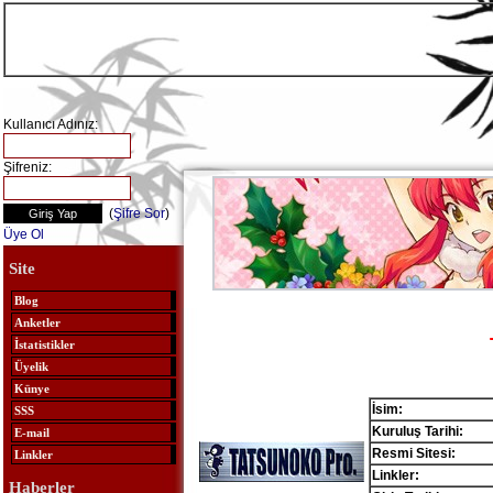
Kullanıcı Adınız:
Şifreniz:
(
Şifre Sor
)
Üye Ol
Site
Blog
Anketler
İstatistikler
Üyelik
Künye
İsim:
SSS
Kuruluş Tarihi:
E-mail
Resmi Sitesi:
Linkler
Linkler:
Haberler