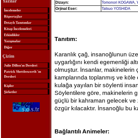
Yazılar
Dizayn:
Tomonori KOGAWA
,
Orjinal Eser:
Tatsuo YOSHIDA
İncelemeler
Röportajlar
Detaylı Tanıtımlar
Kitap İncelemeleri
Etkinlikler
Tanıtım:
Yazışmalar
Diğer
Karanlık çağ, insanoğlunun üzer
Çizim
uygarlığını kendi egemenliği alt
Julie Dillon'ın Dersleri
olmuştur. İnsanlar, makinelerin ç
Patrick Shettlesworth 'ın
kamplarında toplanmış ve köle o
Dersleri
kulağa yayılan bir söylenti ins
Kişiler
Söylentilere göre, makinelerin
Şirketler
güçlü bir kahraman gelecek ve z
özgür kılacaktır. İnsanoğlu bu 
Bağlantılı Animeler: