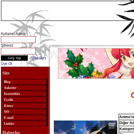
Kullanıcı Adınız:
Şifreniz:
(
Şifre Sor
)
Üye Ol
Site
Blog
Anketler
İstatistikler
Üyelik
Künye
SSS
Anime'ni
E-mail
Diğer Ad
Linkler
Kategori
Haberler