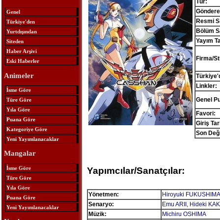
Tür:
Göndere
Genel
Resmi Si
Türkiye'den
Bölüm Sa
Yurtdışından
Yayım Ta
Siteden
Haber Arşivi
Firma/St
Eski Haberler
Animeler
Türkiye'
Linkler:
İsme Göre
Genel P
Türe Göre
Yıla Göre
Favori:
Puana Göre
Giriş Tar
Kategoriye Göre
Son Deği
Yeni Yayımlanacaklar
Mangalar
İsme Göre
Yapımcılar/Sanatçılar:
Türe Göre
Yıla Göre
Yönetmen:
Hiroyuki FUKUSHIM
Puana Göre
Senaryo:
Emu ARII
,
Hideki KA
Yeni Yayımlanacaklar
Müzik:
Michiru OSHIMA