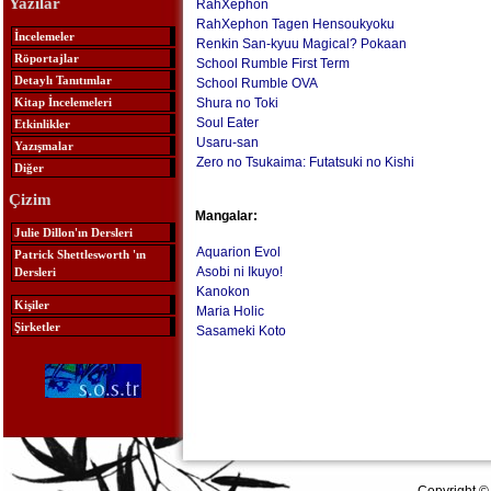
Yazılar
RahXephon
RahXephon Tagen Hensoukyoku
İncelemeler
Renkin San-kyuu Magical? Pokaan
Röportajlar
School Rumble First Term
Detaylı Tanıtımlar
School Rumble OVA
Kitap İncelemeleri
Shura no Toki
Soul Eater
Etkinlikler
Usaru-san
Yazışmalar
Zero no Tsukaima: Futatsuki no Kishi
Diğer
Çizim
Mangalar:
Julie Dillon'ın Dersleri
Aquarion Evol
Patrick Shettlesworth 'ın
Asobi ni Ikuyo!
Dersleri
Kanokon
Kişiler
Maria Holic
Şirketler
Sasameki Koto