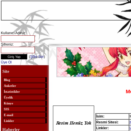
Kullanıcı Adınız:
Şifreniz:
(
Şifre Sor
)
Üye Ol
Site
Blog
Anketler
M
İstatistikler
Üyelik
Künye
SSS
E-mail
İsim:
Linkler
Resmi Sitesi:
Linkler:
Haberler