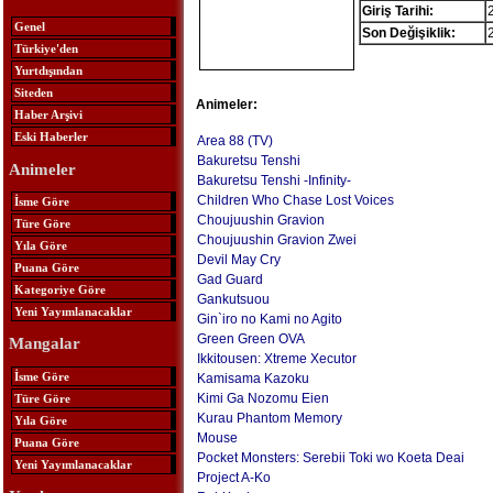
Giriş Tarihi:
Genel
Son Değişiklik:
Türkiye'den
Yurtdışından
Siteden
Animeler:
Haber Arşivi
Eski Haberler
Area 88 (TV)
Bakuretsu Tenshi
Animeler
Bakuretsu Tenshi -Infinity-
Children Who Chase Lost Voices
İsme Göre
Choujuushin Gravion
Türe Göre
Choujuushin Gravion Zwei
Yıla Göre
Devil May Cry
Puana Göre
Gad Guard
Kategoriye Göre
Gankutsuou
Yeni Yayımlanacaklar
Gin`iro no Kami no Agito
Green Green OVA
Mangalar
Ikkitousen: Xtreme Xecutor
İsme Göre
Kamisama Kazoku
Kimi Ga Nozomu Eien
Türe Göre
Kurau Phantom Memory
Yıla Göre
Mouse
Puana Göre
Pocket Monsters: Serebii Toki wo Koeta Deai
Yeni Yayımlanacaklar
Project A-Ko