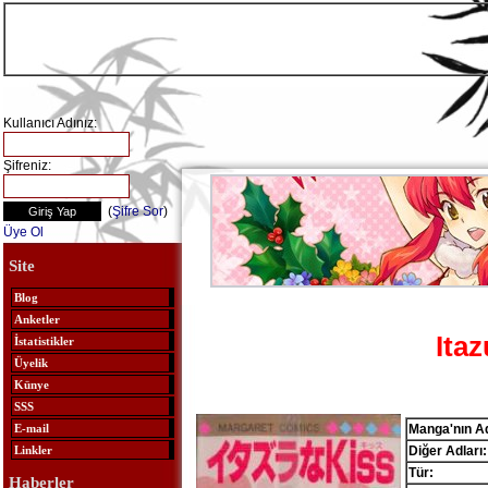
Kullanıcı Adınız:
Şifreniz:
(
Şifre Sor
)
Üye Ol
Site
Blog
Anketler
Itaz
İstatistikler
Üyelik
Künye
SSS
Manga'nın Ad
E-mail
Diğer Adları:
Linkler
Tür:
Haberler