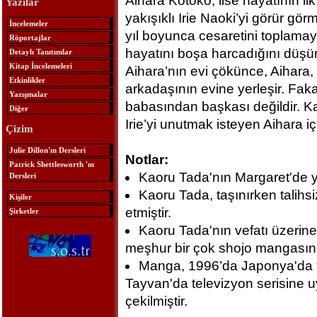
Aihara Kotoko, lise hayatının ilk
Yazılar
yakışıklı Irie Naoki’yi görür gör
İncelemeler
yıl boyunca cesaretini toplamaya
Röportajlar
hayatını boşa harcadığını düşü
Detaylı Tanıtımlar
Kitap İncelemeleri
Aihara’nın evi çökünce, Aihara, 
Etkinlikler
arkadaşının evine yerleşir. Faka
Yazışmalar
babasından başkası değildir. Ka
Diğer
Irie’yi unutmak isteyen Aihara i
Çizim
Julie Dillon'ın Dersleri
Notlar:
Patrick Shettlesworth 'ın
Kaoru Tada'nın Margaret'de 
Dersleri
Kaoru Tada, taşınırken talihs
Kişiler
etmiştir.
Şirketler
Kaoru Tada'nın vefatı üzeri
meşhur bir çok shojo mangasına
Manga, 1996’da Japonya'da t
Tayvan'da televizyon serisine u
çekilmiştir.