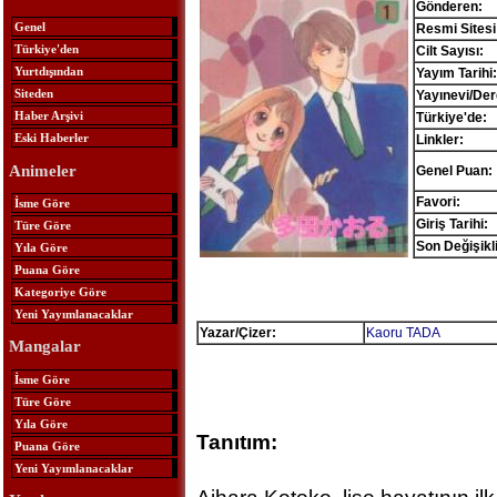
Gönderen:
Genel
Resmi Sitesi
Türkiye'den
Cilt Sayısı:
Yurtdışından
Yayım Tarihi:
Siteden
Yayınevi/Der
Haber Arşivi
Türkiye'de:
Eski Haberler
Linkler:
Animeler
Genel Puan:
Favori:
İsme Göre
Giriş Tarihi:
Türe Göre
Son Değişikl
Yıla Göre
Puana Göre
Kategoriye Göre
Yeni Yayımlanacaklar
Yazar/Çizer:
Kaoru TADA
Mangalar
İsme Göre
Türe Göre
Yıla Göre
Tanıtım:
Puana Göre
Yeni Yayımlanacaklar