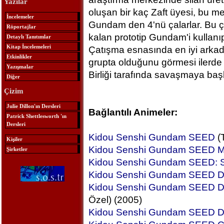
Yazılar
oluşan bir kaç Zaft üyesi, bu me
İncelemeler
Gundam den 4'nü çalarlar. Bu ç
Röportajlar
kalan prototip Gundam'i kullanı
Detaylı Tanıtımlar
Kitap İncelemeleri
Çatışma esnasında en iyi arkada
Etkinlikler
grupta olduğunu görmesi ilerd
Yazışmalar
Birliği tarafında savaşmaya başl
Diğer
Çizim
Julie Dillon'ın Dersleri
Bağlantılı Animeler:
Patrick Shettlesworth 'ın
Dersleri
Kidou Senshi Gundam SEED
(T
Kişiler
Kidou Senshi Gundam SEED
Şirketler
Kidou Senshi Gundam SEED: Sp
Kidou Senshi Gundam SEED 
Kidou Senshi Gundam SEED DE
Özel) (2005)
Kidou Senshi Gundam SEED DE