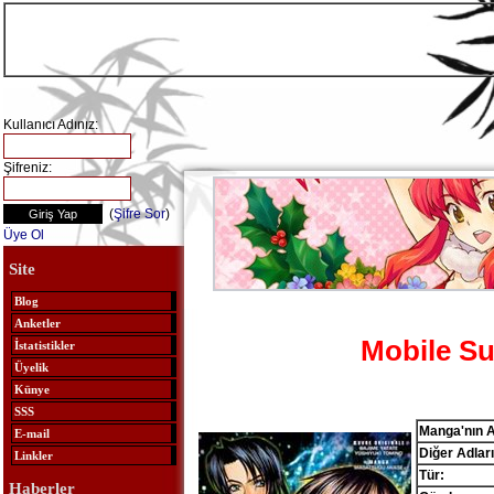
Kullanıcı Adınız:
Şifreniz:
(
Şifre Sor
)
Üye Ol
Site
Blog
Anketler
Mobile S
İstatistikler
Üyelik
Künye
SSS
Manga'nın A
E-mail
Diğer Adları
Linkler
Tür:
Haberler