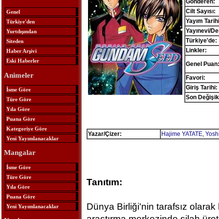
Gönderen:
Cilt Sayısı:
Genel
Yayım Tarihi
Türkiye'den
Yayınevi/De
Yurtdışından
Türkiye'de:
Siteden
Linkler:
Haber Arşivi
Eski Haberler
Genel Puan
Animeler
Favori:
Giriş Tarihi:
İsme Göre
Son Değişikl
Türe Göre
Yıla Göre
Puana Göre
Kategoriye Göre
Yazar/Çizer:
Hajime YATATE
,
Yosh
Yeni Yayımlanacaklar
Mangalar
İsme Göre
Türe Göre
Tanıtım:
Yıla Göre
Puana Göre
Dünya Birliği'nin tarafsız olarak 
Yeni Yayımlanacaklar
araştırma merkezinde silah üret