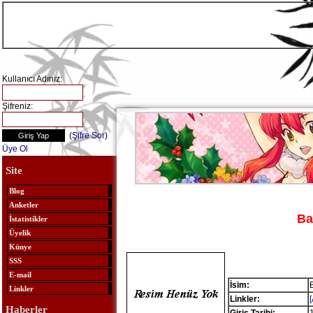
Kullanıcı Adınız:
Şifreniz:
(
Şifre Sor
)
Üye Ol
Site
Blog
Anketler
Ba
İstatistikler
Üyelik
Künye
SSS
E-mail
İsim:
Linkler
Linkler:
Haberler