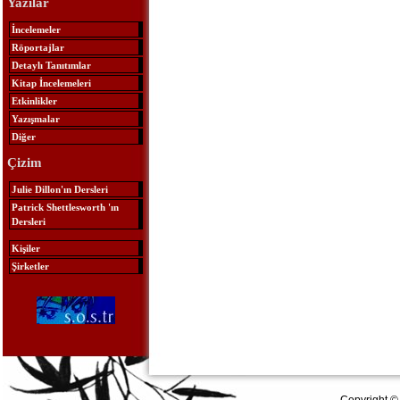
Yazılar
İncelemeler
Röportajlar
Detaylı Tanıtımlar
Kitap İncelemeleri
Etkinlikler
Yazışmalar
Diğer
Çizim
Julie Dillon'ın Dersleri
Patrick Shettlesworth 'ın
Dersleri
Kişiler
Şirketler