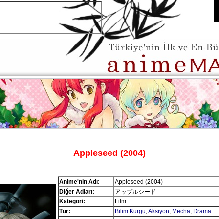
Appleseed (2004)
Anime'nin Adı:
Appleseed (2004)
Diğer Adları:
アップルシード
Kategori:
Film
Tür:
Bilim Kurgu
,
Aksiyon
,
Mecha
,
Drama