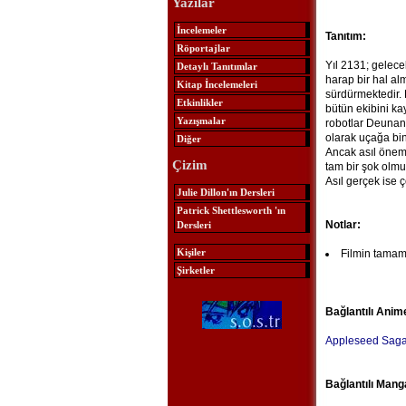
Yazılar
İncelemeler
Tanıtım:
Röportajlar
Yıl 2131; gelece
Detaylı Tanıtımlar
harap bir hal al
Kitap İncelemeleri
sürdürmektedir.
Etkinlikler
bütün ekibini ka
Yazışmalar
robotlar Deunan’
olarak uçağa bind
Diğer
Ancak asıl öneml
Çizim
tam bir şok olmu
Asıl gerçek ise 
Julie Dillon'ın Dersleri
Patrick Shettlesworth 'ın
Notlar:
Dersleri
Kişiler
Filmin tamamı
Şirketler
Bağlantılı Anim
Appleseed Saga
Bağlantılı Mang