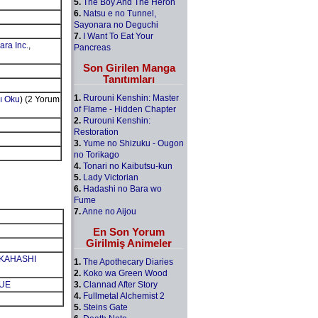
5.
The Boy And The Heron
6.
Natsu e no Tunnel,
Sayonara no Deguchi
7.
I Want To Eat Your
ara Inc.
,
Pancreas
Son Girilen Manga
Tanıtımları
1.
Rurouni Kenshin: Master
ı Oku
) (2 Yorum
of Flame - Hidden Chapter
2.
Rurouni Kenshin:
Restoration
3.
Yume no Shizuku - Ougon
no Torikago
4.
Tonari no Kaibutsu-kun
5.
Lady Victorian
6.
Hadashi no Bara wo
Fume
7.
Anne no Aijou
En Son Yorum
Girilmiş Animeler
AKAHASHI
1.
The Apothecary Diaries
2.
Koko wa Green Wood
3.
Clannad After Story
SUE
4.
Fullmetal Alchemist 2
5.
Steins Gate