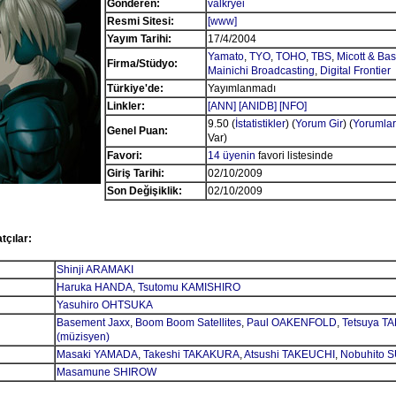
Gönderen:
valkryei
Resmi Sitesi:
[www]
Yayım Tarihi:
17/4/2004
Yamato
,
TYO
,
TOHO
,
TBS
,
Micott & Bas
Firma/Stüdyo:
Mainichi Broadcasting
,
Digital Frontier
Türkiye'de:
Yayımlanmadı
Linkler:
[ANN]
[ANIDB]
[NFO]
9.50 (
İstatistikler
) (
Yorum Gir
) (
Yorumlar
Genel Puan:
Var)
Favori:
14 üyenin
favori listesinde
Giriş Tarihi:
02/10/2009
Son Değişiklik:
02/10/2009
tçılar:
Shinji ARAMAKI
Haruka HANDA
,
Tsutomu KAMISHIRO
Yasuhiro OHTSUKA
Basement Jaxx
,
Boom Boom Satellites
,
Paul OAKENFOLD
,
Tetsuya T
(müzisyen)
Masaki YAMADA
,
Takeshi TAKAKURA
,
Atsushi TAKEUCHI
,
Nobuhito 
Masamune SHIROW