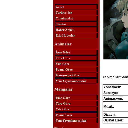
Genel
Türkiye'den
Yurtdışından
Siteden
Haber Arşivi
Eski Haberler
Animeler
İsme Göre
Türe Göre
Yıla Göre
Puana Göre
Kategoriye Göre
Yapımcılar/Sana
Yeni Yayımlanacaklar
Yönetmen:
Mangalar
Senaryo:
İsme Göre
Animasyon:
Türe Göre
Müzik:
Yıla Göre
Dizayn:
Puana Göre
Orjinal Eser:
Yeni Yayımlanacaklar