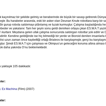
k kaçınılmaz bir şekilde gelmiş ve beraberinde de büyük bir savaşı getirerek Dünya
mıştır. Bu harabeler arasında, eski bir asker olan Deunan Knute robotlara karşı bir s
 Bir gurup robota saldırmayı plânlamış ve tuzak kurmuştur. Çatışma başladığında
ybeder ve yakalanır. Tam her şeyin sonu geldi denirken ortaya çıkan ES.W.A.T yazıl
ı kurtarır. Meydana gelen ufak çatışma sonucunda saldırgan robotlar yok edilir ve
irilir. Kendine geldiğinde ise hiç bilmediği bir yerde ve Bioroid denilen insanlarla k
isi uzun zaman önce kaybettiği ortağı Brialeos ile karşılaşmıştır, gerçi bu karşılaş
ştur. Şimdi ES.W.A.T için çalışması ve Olimpus’un geleceğini koruma altına alması tek
çok daha yakında O’nu beklemektedir.
 yaklaşık 105 dakikadır.
eler:
: Ex Machina
(Film) (2007)
alar: