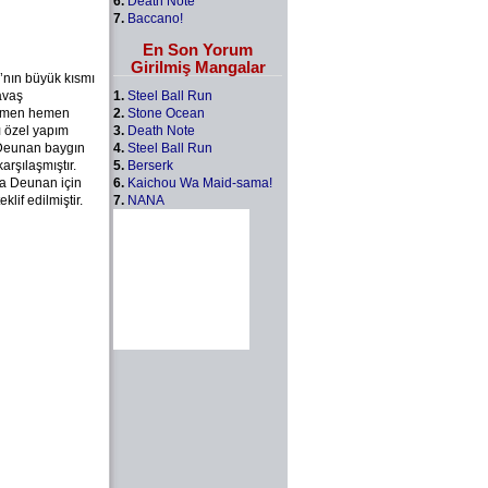
6.
Death Note
7.
Baccano!
En Son Yorum
Girilmiş Mangalar
’nın büyük kısmı
1.
Steel Ball Run
avaş
2.
Stone Ocean
 hemen hemen
3.
Death Note
ı özel yapım
4.
Steel Ball Run
 Deunan baygın
5.
Berserk
arşılaşmıştır.
6.
Kaichou Wa Maid-sama!
ma Deunan için
7.
NANA
lif edilmiştir.