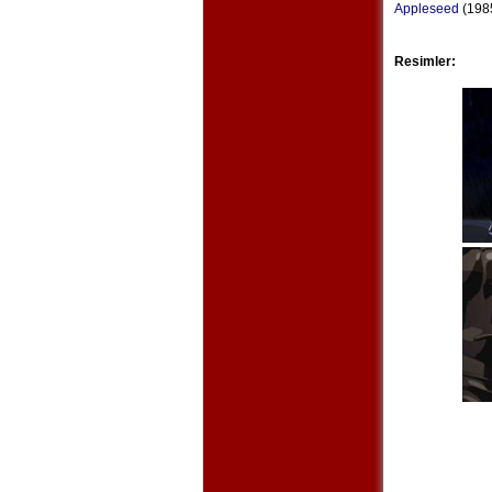
Appleseed
(198
Resimler: