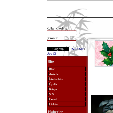
Kullanıcı Adınız:
Şifreniz:
(
Şifre Sor
)
Üye Ol
Site
Blog
Anketler
İstatistikler
Üyelik
Künye
SSS
E-mail
Linkler
Haberler