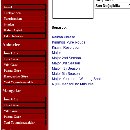
Giriş Tarihi:
Son Değişiklik:
Genel
Türkiye'den
Yurtdışından
Siteden
Senaryo:
Haber Arşivi
Eski Haberler
Kaikan Phrase
KimiKiss Pure Rouge
Animeler
Kirarin Revolution
Major
İsme Göre
Major 2nd Season
Türe Göre
Major 3rd Season
Yıla Göre
Major 4th Season
Puana Göre
Major 5th Season
Kategoriye Göre
Major: Yuujoo no Winning Shot
Yeni Yayımlanacaklar
Nijuu-Mensou no Musume
Mangalar
İsme Göre
Türe Göre
Yıla Göre
Puana Göre
Yeni Yayımlanacaklar