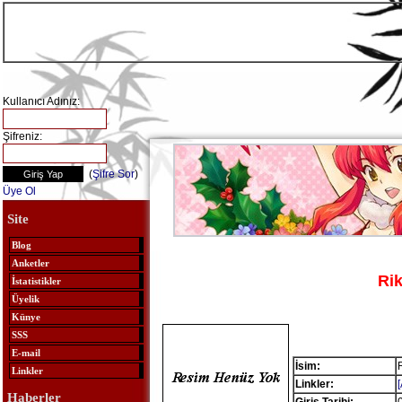
Kullanıcı Adınız:
Şifreniz:
(
Şifre Sor
)
Üye Ol
Site
Blog
Anketler
Ri
İstatistikler
Üyelik
Künye
SSS
E-mail
İsim:
Linkler
Linkler:
Haberler