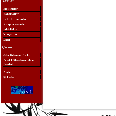
Yazılar
İncelemeler
Röportajlar
Detaylı Tanıtımlar
Kitap İncelemeleri
Etkinlikler
Yazışmalar
Diğer
Çizim
Julie Dillon'ın Dersleri
Patrick Shettlesworth 'ın
Dersleri
Kişiler
Şirketler